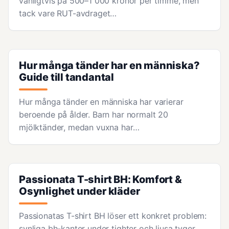
vanligtvis på 500–1 000 kronor per timme, men
tack vare RUT-avdraget…
Hur många tänder har en människa?
Guide till tandantal
Hur många tänder en människa har varierar
beroende på ålder. Barn har normalt 20
mjölktänder, medan vuxna har…
Passionata T-shirt BH: Komfort &
Osynlighet under kläder
Passionatas T-shirt BH löser ett konkret problem:
synliga bh-kanter under tighter och ljusa tyger.