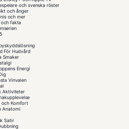
despelare och svenska röster
ikt och ånger
unis och mer
a och fakta
ilmserien
25
abyskyddslösning
åd För Hudvård
na Smaker
stalgi
roppens Energi
Dig
sta Vinvalen
al
 Aktiviteter
Smakupplevelse
s och Komfort
m Anatomi
k Satir
 Dubbning