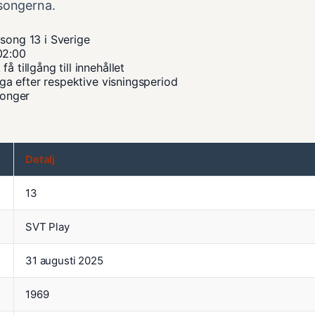
äsongerna.
äsong 13 i Sverige
02:00
 tillgång till innehållet
liga efter respektive visningsperiod
songer
Detalj
13
SVT Play
31 augusti 2025
1969