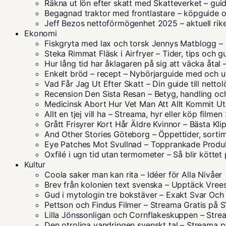
Räkna ut lön efter skatt med Skatteverket – gu
Begagnad traktor med frontlastare – köpguide o
Jeff Bezos nettoförmögenhet 2025 – aktuell ri
Ekonomi
Fiskgryta med lax och torsk Jennys Matblogg – 
Steka Rimmat Fläsk i Airfryer – Tider, tips och g
Hur lång tid har åklagaren på sig att väcka åtal
Enkelt bröd – recept – Nybörjarguide med och ut
Vad Får Jag Ut Efter Skatt – Din guide till netto
Recension Den Sista Resan – Betyg, handling oc
Medicinsk Abort Hur Vet Man Att Allt Kommit Ut
Allt en tjej vill ha – Streama, hyr eller köp filme
Grått Frisyrer Kort Hår Äldre Kvinnor – Bästa Kl
And Other Stories Göteborg – Öppettider, sorti
Eye Patches Mot Svullnad – Topprankade Produ
Oxfilé i ugn tid utan termometer – Så blir köttet
Kultur
Coola saker man kan rita – Idéer för Alla Nivåer
Brev från kolonien text svenska – Upptäck Vrees
Gud i mytologin tre bokstäver – Exakt Svar Och
Pettson och Findus Filmer – Streama Gratis på 
Lilla Jönssonligan och Cornflakeskuppen – Stream
Den otroliga vandringen svenskt tal – Streama 