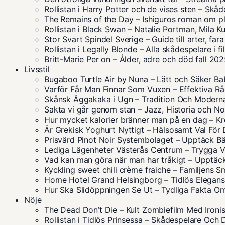
Rollistan i Harry Potter och de vises sten – Skå
The Remains of the Day – Ishiguros roman om pl
Rollistan i Black Swan – Natalie Portman, Mila K
Stor Svart Spindel Sverige – Guide till arter, far
Rollistan i Legally Blonde – Alla skådespelare i f
Britt-Marie Per on – Ålder, adre och död fall 20
Livsstil
Bugaboo Turtle Air by Nuna – Lätt och Säker B
Varför Får Man Finnar Som Vuxen – Effektiva R
Skånsk Äggakaka i Ugn – Tradition Och Moder
Sakta vi går genom stan – Jazz, Historia och No
Hur mycket kalorier bränner man på en dag – K
Är Grekisk Yoghurt Nyttigt – Hälsosamt Val För 
Prisvärd Pinot Noir Systembolaget – Upptäck Bä
Lediga Lägenheter Västerås Centrum – Trygga V
Vad kan man göra när man har tråkigt – Upptäck
Kyckling sweet chili crème fraiche – Familjens 
Home Hotel Grand Helsingborg – Tidlös Elegan
Hur Ska Slidöppningen Se Ut – Tydliga Fakta O
Nöje
The Dead Don’t Die – Kult Zombiefilm Med Ironis
Rollistan i Tidlös Prinsessa – Skådespelare Och