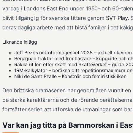
vardag i Londons East End under 1950- och 60-talen.
blivit tillgänglig för svenska tittare genom
SVT Play
. 
deras dagliga arbete med att bistå familjer i det kåk
Liknande inlägg
Jeff Bezos nettoförmögenhet 2025 – aktuell rikedom
Begagnad traktor med frontlastare – köpguide och ch
Räkna ut lön efter skatt med Skatteverket – guide 20
1RM-kalkylator – beräkna ditt repetitionsmaximum on
Niki de Saint Phalle – Konstnär och feministisk ikon
Den brittiska dramaserien har genom åren vunnit en st
de starka karaktärerna och de rörande berättelsern
fortsätter serien att utforska de utmaningar som ba
Var kan jag titta på Barnmorskan i Ea