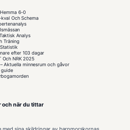
 – Hemma 6-0
M-kval Och Schema
pertenanalys
ilsmässan
Taktisk Analys
h Träning
tatistik
nare efter 103 dagar
VT Och NRK 2025
– Aktuella minnesrum och gåvor
 guide
 Arbogamorden
och när du tittar
e med sina skildringar av barnmorskornas