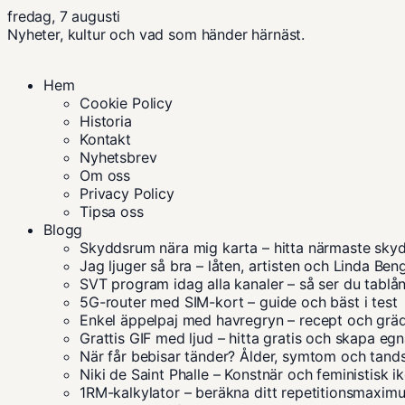
fredag, 7 augusti
Nyheter, kultur och vad som händer härnäst.
Hem
Cookie Policy
Historia
Kontakt
Nyhetsbrev
Om oss
Privacy Policy
Tipsa oss
Blogg
Skyddsrum nära mig karta – hitta närmaste sky
Jag ljuger så bra – låten, artisten och Linda Ben
SVT program idag alla kanaler – så ser du tablå
5G-router med SIM-kort – guide och bäst i test
Enkel äppelpaj med havregryn – recept och grä
Grattis GIF med ljud – hitta gratis och skapa eg
När får bebisar tänder? Ålder, symtom och tand
Niki de Saint Phalle – Konstnär och feministisk i
1RM-kalkylator – beräkna ditt repetitionsmaxim