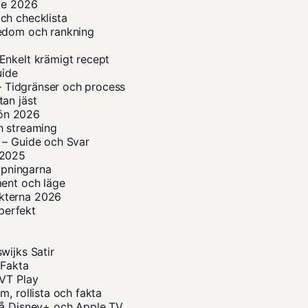
ide 2026
ch checklista
kedom och rankning
Enkelt krämigt recept
uide
 – Tidgränser och process
an jäst
lön 2026
h streaming
 – Guide och Svar
n 2025
ippningarna
ment och läge
kterna 2026
 perfekt
wijks Satir
 Fakta
SVT Play
, rollista och fakta
på Disney+ och Apple TV