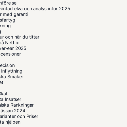
mförelse
äntad elva och analys inför 2025
r med garanti
sfartyg
okning
g
r och när du tittar
å Netflix
over-ear 2025
ecensioner
recision
Inflyttning
iska Smaker
et
Skal
a Insatser
niska Rankningar
smässan 2024
rianter och Priser
ta hjälpen