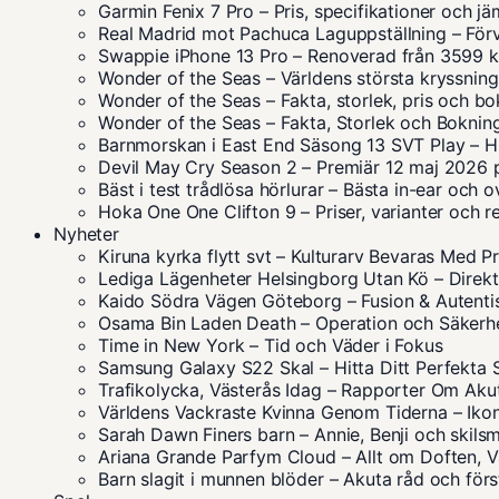
Garmin Fenix 7 Pro – Pris, specifikationer och jä
Real Madrid mot Pachuca Laguppställning – Förv
Swappie iPhone 13 Pro – Renoverad från 3599 k
Wonder of the Seas – Världens största kryssning
Wonder of the Seas – Fakta, storlek, pris och b
Wonder of the Seas – Fakta, Storlek och Boknin
Barnmorskan i East End Säsong 13 SVT Play – Hu
Devil May Cry Season 2 – Premiär 12 maj 2026 p
Bäst i test trådlösa hörlurar – Bästa in-ear och 
Hoka One One Clifton 9 – Priser, varianter och r
Nyheter
Kiruna kyrka flytt svt – Kulturarv Bevaras Med P
Lediga Lägenheter Helsingborg Utan Kö – Direkt 
Kaido Södra Vägen Göteborg – Fusion & Autent
Osama Bin Laden Death – Operation och Säkerh
Time in New York – Tid och Väder i Fokus
Samsung Galaxy S22 Skal – Hitta Ditt Perfekta 
Trafikolycka, Västerås Idag – Rapporter Om Akut
Världens Vackraste Kvinna Genom Tiderna – Iko
Sarah Dawn Finers barn – Annie, Benji och skil
Ariana Grande Parfym Cloud – Allt om Doften, Va
Barn slagit i munnen blöder – Akuta råd och förs