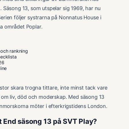
 Säsong 13, som utspelar sig 1969, har nu
Serien följer systrarna på Nonnatus House i
iga området Poplar.
 och rankning
ecklista
26
line
or skara trogna tittare, inte minst tack vare
a om liv, död och moderskap. Med säsong 13
rnmorskorna möter i efterkrigstidens London.
st End säsong 13 på SVT Play?