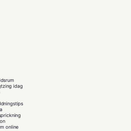
ddsrum
gtzing idag
n
ddningstips
na
sprickning
kon
um online