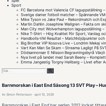
Spel
Sport
FC Barcelona mot Valencia CF laguppställning
Sverige damer fotboll matcher – Spännande V
Mike Tyson vs Jake Paul – Rekordmatch och Ex
Martin Dahlin Josephine Wallgren – Fakta om sk
Man City mot Wolverhampton laguppställning – 
Nike T-Shirt – Hög Kvalitet För Sport, Vardag oc
Handbolls-VM Resultat – Matchhöjdpunkter och S
Big Brother VIP Kosova Live – Londrim Mekaj vin
Vart Kan Man Se Skam – Streama Lagligt På S
Dödsannonser E Nilsson Begravningsbyrå Växjö 
Nya livet på landet med Sarah Beeny – Komplett
Emma Jangestig Torgny Hellberg – Livet efter
Sök
efter:
Barnmorskan i East End Säsong 13 SVT Play – Hur 
Av Simon Pettersson · april 10, 2026
Barnmorskan i East End har sedan 2012 lockat tittar