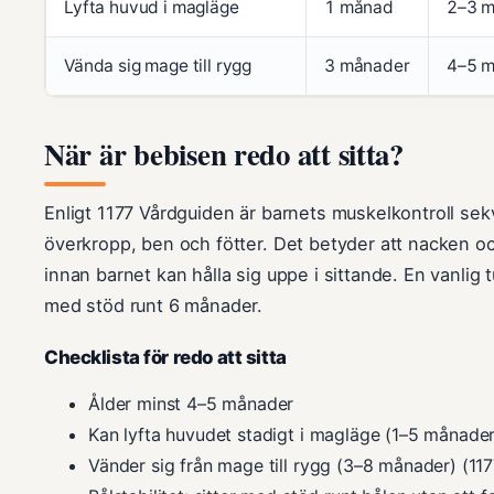
Lyfta huvud i magläge
1 månad
2–3 
Vända sig mage till rygg
3 månader
4–5 
När är bebisen redo att sitta?
Enligt 1177 Vårdguiden är barnets muskelkontroll sek
överkropp, ben och fötter. Det betyder att nacken och
innan barnet kan hålla sig uppe i sittande. En vanlig 
med stöd runt 6 månader.
Checklista för redo att sitta
Ålder minst 4–5 månader
Kan lyfta huvudet stadigt i magläge (1–5 månader
Vänder sig från mage till rygg (3–8 månader) (117