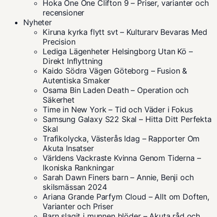
Hoka One One Clifton 9 – Priser, varianter och
recensioner
Nyheter
Kiruna kyrka flytt svt – Kulturarv Bevaras Med
Precision
Lediga Lägenheter Helsingborg Utan Kö –
Direkt Inflyttning
Kaido Södra Vägen Göteborg – Fusion &
Autentiska Smaker
Osama Bin Laden Death – Operation och
Säkerhet
Time in New York – Tid och Väder i Fokus
Samsung Galaxy S22 Skal – Hitta Ditt Perfekta
Skal
Trafikolycka, Västerås Idag – Rapporter Om
Akuta Insatser
Världens Vackraste Kvinna Genom Tiderna –
Ikoniska Rankningar
Sarah Dawn Finers barn – Annie, Benji och
skilsmässan 2024
Ariana Grande Parfym Cloud – Allt om Doften,
Varianter och Priser
Barn slagit i munnen blöder – Akuta råd och