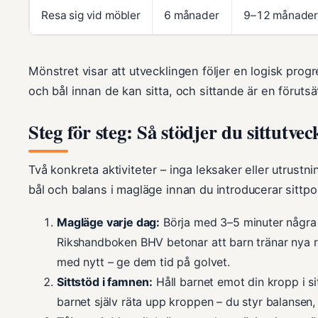
Resa sig vid möbler
6 månader
9–12 månade
Mönstret visar att utvecklingen följer en logisk progr
och bål innan de kan sitta, och sittande är en förutsätt
Steg för steg: Så stödjer du sittutvec
Två konkreta aktiviteter – inga leksaker eller utrust
bål och balans i magläge innan du introducerar sittpo
Magläge varje dag:
Börja med 3–5 minuter några
Rikshandboken BHV betonar att barn tränar nya r
med nytt – ge dem tid på golvet.
Sittstöd i famnen:
Håll barnet emot din kropp i si
barnet själv räta upp kroppen – du styr balansen, 