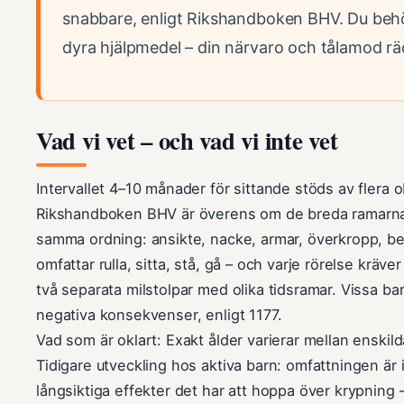
snabbare, enligt Rikshandboken BHV. Du behöv
dyra hjälpmedel – din närvaro och tålamod rä
Vad vi vet – och vad vi inte vet
Intervallet 4–10 månader för sittande stöds av flera 
Rikshandboken BHV är överens om de breda ramarna. 
samma ordning: ansikte, nacke, armar, överkropp, be
omfattar rulla, sitta, stå, gå – och varje rörelse kräver
två separata milstolpar med olika tidsramar. Vissa ba
negativa konsekvenser, enligt 1177.
Vad som är oklart: Exakt ålder varierar mellan enskild
Tidigare utveckling hos aktiva barn: omfattningen är in
långsiktiga effekter det har att hoppa över krypning