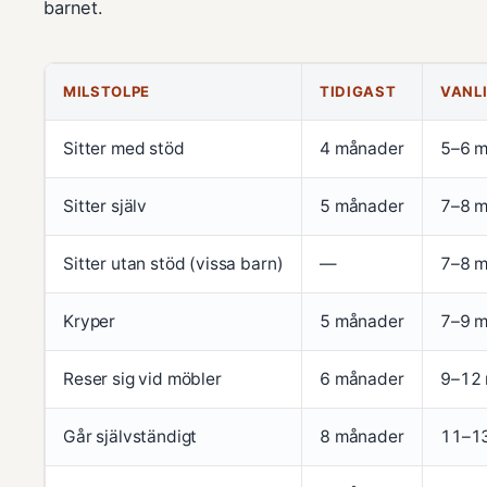
barnet.
MILSTOLPE
TIDIGAST
VANL
Sitter med stöd
4 månader
5–6 
Sitter själv
5 månader
7–8 
Sitter utan stöd (vissa barn)
—
7–8 
Kryper
5 månader
7–9 
Reser sig vid möbler
6 månader
9–12
Går självständigt
8 månader
11–1