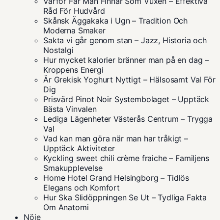
Varför Får Man Finnar Som Vuxen – Effektiva
Råd För Hudvård
Skånsk Äggakaka i Ugn – Tradition Och
Moderna Smaker
Sakta vi går genom stan – Jazz, Historia och
Nostalgi
Hur mycket kalorier bränner man på en dag –
Kroppens Energi
Är Grekisk Yoghurt Nyttigt – Hälsosamt Val För
Dig
Prisvärd Pinot Noir Systembolaget – Upptäck
Bästa Vinvalen
Lediga Lägenheter Västerås Centrum – Trygga
Val
Vad kan man göra när man har tråkigt –
Upptäck Aktiviteter
Kyckling sweet chili crème fraiche – Familjens
Smakupplevelse
Home Hotel Grand Helsingborg – Tidlös
Elegans och Komfort
Hur Ska Slidöppningen Se Ut – Tydliga Fakta
Om Anatomi
Nöje