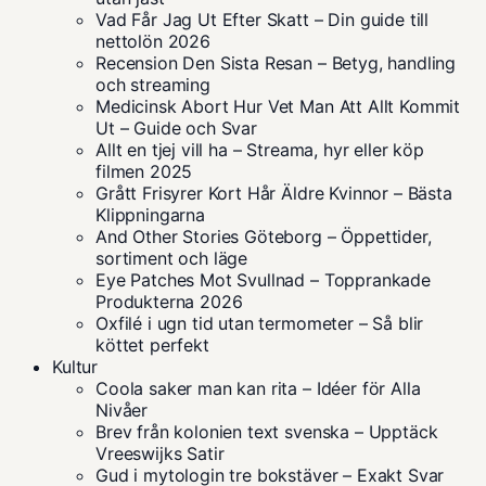
Vad Får Jag Ut Efter Skatt – Din guide till
nettolön 2026
Recension Den Sista Resan – Betyg, handling
och streaming
Medicinsk Abort Hur Vet Man Att Allt Kommit
Ut – Guide och Svar
Allt en tjej vill ha – Streama, hyr eller köp
filmen 2025
Grått Frisyrer Kort Hår Äldre Kvinnor – Bästa
Klippningarna
And Other Stories Göteborg – Öppettider,
sortiment och läge
Eye Patches Mot Svullnad – Topprankade
Produkterna 2026
Oxfilé i ugn tid utan termometer – Så blir
köttet perfekt
Kultur
Coola saker man kan rita – Idéer för Alla
Nivåer
Brev från kolonien text svenska – Upptäck
Vreeswijks Satir
Gud i mytologin tre bokstäver – Exakt Svar