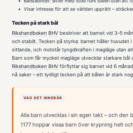
Bålstabilitet: sitter med stöd runt bålen utan att fa
Visar intresse för att se världen upprätt – sträcke
Tecken på stark bål
Rikshandboken BHV
beskriver att barnet vid 3–5 må
och stabilt. Tecken på styrka: barnet håller huvudet i
sittande, och motstår tyngdkraften i magläge utan att
Barn som får mycket magläge utvecklar starkare bål 
Rikshandboken BHV
förflyttar sig barnet vid 6 måna
nå saker – ett tydligt tecken på att bålen är stark nog
VAD DET INNEBÄR
Alla barn utvecklas i sin egen takt – och den b
1177 hoppar vissa barn över krypning helt och l