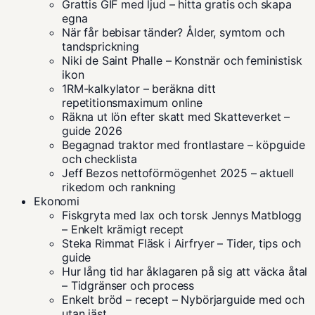
Grattis GIF med ljud – hitta gratis och skapa
egna
När får bebisar tänder? Ålder, symtom och
tandsprickning
Niki de Saint Phalle – Konstnär och feministisk
ikon
1RM-kalkylator – beräkna ditt
repetitionsmaximum online
Räkna ut lön efter skatt med Skatteverket –
guide 2026
Begagnad traktor med frontlastare – köpguide
och checklista
Jeff Bezos nettoförmögenhet 2025 – aktuell
rikedom och rankning
Ekonomi
Fiskgryta med lax och torsk Jennys Matblogg
– Enkelt krämigt recept
Steka Rimmat Fläsk i Airfryer – Tider, tips och
guide
Hur lång tid har åklagaren på sig att väcka åtal
– Tidgränser och process
Enkelt bröd – recept – Nybörjarguide med och
utan jäst