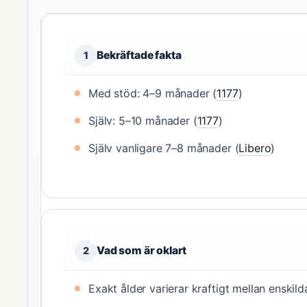
Bekräftade fakta
1
Med stöd: 4–9 månader (
1177
)
Själv: 5–10 månader (
1177
)
Själv vanligare 7–8 månader (
Libero
)
Vad som är oklart
2
Exakt ålder varierar kraftigt mellan enskild