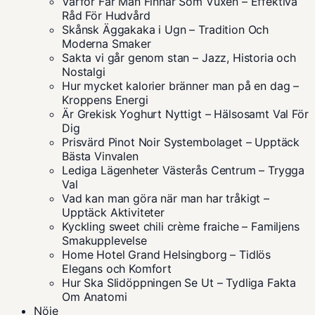
Varför Får Man Finnar Som Vuxen – Effektiva
Råd För Hudvård
Skånsk Äggakaka i Ugn – Tradition Och
Moderna Smaker
Sakta vi går genom stan – Jazz, Historia och
Nostalgi
Hur mycket kalorier bränner man på en dag –
Kroppens Energi
Är Grekisk Yoghurt Nyttigt – Hälsosamt Val För
Dig
Prisvärd Pinot Noir Systembolaget – Upptäck
Bästa Vinvalen
Lediga Lägenheter Västerås Centrum – Trygga
Val
Vad kan man göra när man har tråkigt –
Upptäck Aktiviteter
Kyckling sweet chili crème fraiche – Familjens
Smakupplevelse
Home Hotel Grand Helsingborg – Tidlös
Elegans och Komfort
Hur Ska Slidöppningen Se Ut – Tydliga Fakta
Om Anatomi
Nöje