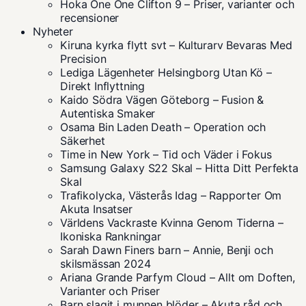
Hoka One One Clifton 9 – Priser, varianter och
recensioner
Nyheter
Kiruna kyrka flytt svt – Kulturarv Bevaras Med
Precision
Lediga Lägenheter Helsingborg Utan Kö –
Direkt Inflyttning
Kaido Södra Vägen Göteborg – Fusion &
Autentiska Smaker
Osama Bin Laden Death – Operation och
Säkerhet
Time in New York – Tid och Väder i Fokus
Samsung Galaxy S22 Skal – Hitta Ditt Perfekta
Skal
Trafikolycka, Västerås Idag – Rapporter Om
Akuta Insatser
Världens Vackraste Kvinna Genom Tiderna –
Ikoniska Rankningar
Sarah Dawn Finers barn – Annie, Benji och
skilsmässan 2024
Ariana Grande Parfym Cloud – Allt om Doften,
Varianter och Priser
Barn slagit i munnen blöder – Akuta råd och