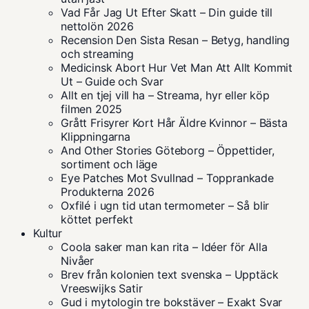
Vad Får Jag Ut Efter Skatt – Din guide till
nettolön 2026
Recension Den Sista Resan – Betyg, handling
och streaming
Medicinsk Abort Hur Vet Man Att Allt Kommit
Ut – Guide och Svar
Allt en tjej vill ha – Streama, hyr eller köp
filmen 2025
Grått Frisyrer Kort Hår Äldre Kvinnor – Bästa
Klippningarna
And Other Stories Göteborg – Öppettider,
sortiment och läge
Eye Patches Mot Svullnad – Topprankade
Produkterna 2026
Oxfilé i ugn tid utan termometer – Så blir
köttet perfekt
Kultur
Coola saker man kan rita – Idéer för Alla
Nivåer
Brev från kolonien text svenska – Upptäck
Vreeswijks Satir
Gud i mytologin tre bokstäver – Exakt Svar