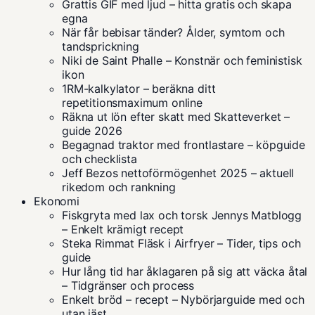
Grattis GIF med ljud – hitta gratis och skapa
egna
När får bebisar tänder? Ålder, symtom och
tandsprickning
Niki de Saint Phalle – Konstnär och feministisk
ikon
1RM-kalkylator – beräkna ditt
repetitionsmaximum online
Räkna ut lön efter skatt med Skatteverket –
guide 2026
Begagnad traktor med frontlastare – köpguide
och checklista
Jeff Bezos nettoförmögenhet 2025 – aktuell
rikedom och rankning
Ekonomi
Fiskgryta med lax och torsk Jennys Matblogg
– Enkelt krämigt recept
Steka Rimmat Fläsk i Airfryer – Tider, tips och
guide
Hur lång tid har åklagaren på sig att väcka åtal
– Tidgränser och process
Enkelt bröd – recept – Nybörjarguide med och
utan jäst