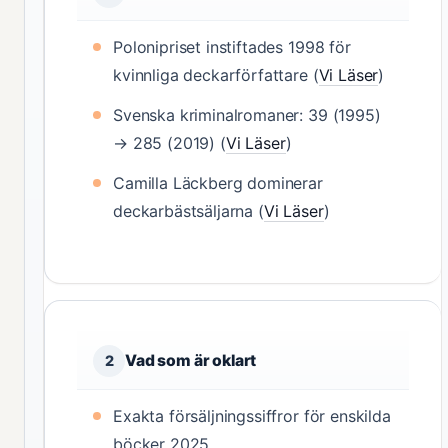
Polonipriset instiftades 1998 för
kvinnliga deckarförfattare (
Vi Läser
)
Svenska kriminalromaner: 39 (1995)
→ 285 (2019) (
Vi Läser
)
Camilla Läckberg dominerar
deckarbästsäljarna (
Vi Läser
)
Vad som är oklart
2
Exakta försäljningssiffror för enskilda
böcker 2025