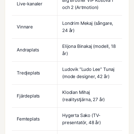
Big Brother VIP Kosova 1
Live-kanaler
och 2 (Artmotion)
Londrim Mekaj (sångare,
Vinnare
24 år)
Elijona Binakaj (modell, 18
Andraplats
år)
Ludovik ”Ludo Lee” Tunaj
Tredjeplats
(mode designer, 42 år)
Klodian Mihaj
Fjärdeplats
(realitystjärna, 27 år)
Hygerta Sako (TV-
Femteplats
presentatör, 48 år)