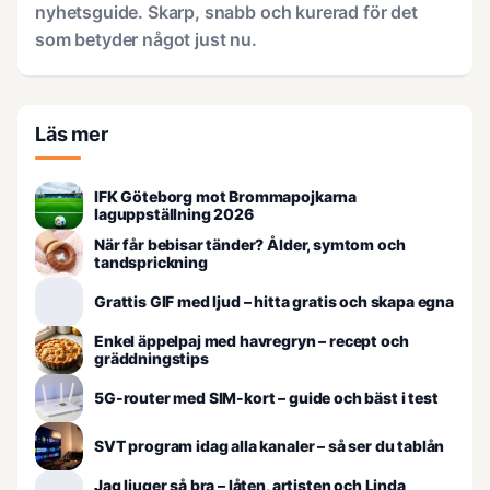
nyhetsguide. Skarp, snabb och kurerad för det
som betyder något just nu.
Läs mer
IFK Göteborg mot Brommapojkarna
laguppställning 2026
När får bebisar tänder? Ålder, symtom och
tandsprickning
Grattis GIF med ljud – hitta gratis och skapa egna
Enkel äppelpaj med havregryn – recept och
gräddningstips
5G-router med SIM-kort – guide och bäst i test
SVT program idag alla kanaler – så ser du tablån
Jag ljuger så bra – låten, artisten och Linda