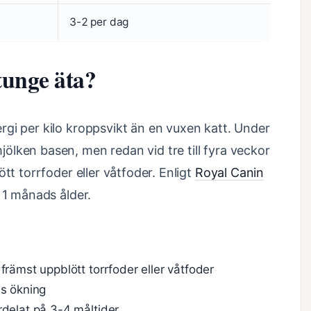
3-2 per dag
tunge äta?
gi per kilo kroppsvikt än en vuxen katt. Under
lken basen, men redan vid tre till fyra veckor
tt torrfoder eller våtfoder. Enligt
Royal Canin
 1 månads ålder.
främst uppblött torrfoder eller våtfoder
is ökning
rdelat på 3-4 måltider