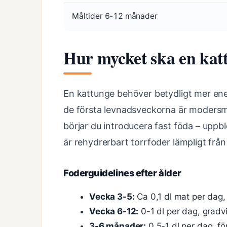
Måltider 6-12 månader
Hur mycket ska en kat
En kattunge behöver betydligt mer ener
de första levnadsveckorna är modersmjö
börjar du introducera fast föda – uppblö
är rehydrerbart torrfoder lämpligt från
Foderguidelines efter ålder
Vecka 3-5:
Ca 0,1 dl mat per dag, 
Vecka 6-12:
0-1 dl per dag, gradv
3-6 månader:
0,5-1 dl per dag, fö