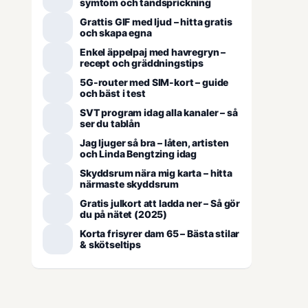
symtom och tandsprickning
Grattis GIF med ljud – hitta gratis
och skapa egna
Enkel äppelpaj med havregryn –
recept och gräddningstips
5G-router med SIM-kort – guide
och bäst i test
SVT program idag alla kanaler – så
ser du tablån
Jag ljuger så bra – låten, artisten
och Linda Bengtzing idag
Skyddsrum nära mig karta – hitta
närmaste skyddsrum
Gratis julkort att ladda ner – Så gör
du på nätet (2025)
Korta frisyrer dam 65 – Bästa stilar
& skötseltips