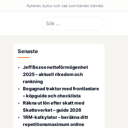
Nyheter, kultur och vad som händer härnäst.
Sök
efter:
Senaste
Jeff Bezos nettoförmögenhet
2025 – aktuell rikedom och
rankning
Begagnad traktor med frontlastare
– köpguide och checklista
Räkna ut lön efter skatt med
Skatteverket – guide 2026
1RM-kalkylator – beräkna ditt
repetitionsmaximum online