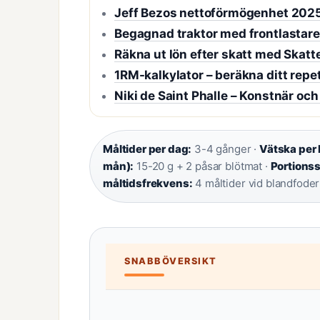
Jeff Bezos nettoförmögenhet 2025
Begagnad traktor med frontlastare
Räkna ut lön efter skatt med Skatt
1RM-kalkylator – beräkna ditt rep
Niki de Saint Phalle – Konstnär och
Måltider per dag:
3-4 gånger ·
Vätska per 
mån):
15-20 g + 2 påsar blötmat ·
Portionss
måltidsfrekvens:
4 måltider vid blandfoder
SNABBÖVERSIKT