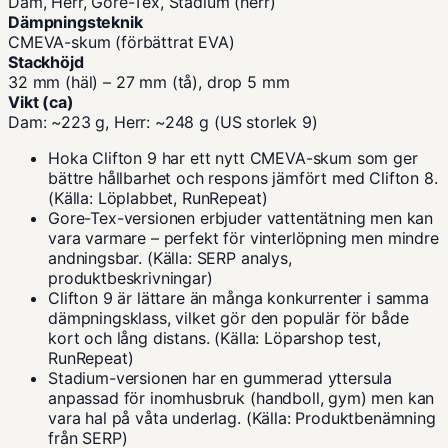
Dam, Herr, Gore-Tex, Stadium (herr)
Dämpningsteknik
CMEVA-skum (förbättrat EVA)
Stackhöjd
32 mm (häl) – 27 mm (tå), drop 5 mm
Vikt (ca)
Dam: ~223 g, Herr: ~248 g (US storlek 9)
Hoka Clifton 9 har ett nytt CMEVA-skum som ger
bättre hållbarhet och respons jämfört med Clifton 8.
(Källa: Löplabbet, RunRepeat)
Gore-Tex-versionen erbjuder vattentätning men kan
vara varmare – perfekt för vinterlöpning men mindre
andningsbar. (Källa: SERP analys,
produktbeskrivningar)
Clifton 9 är lättare än många konkurrenter i samma
dämpningsklass, vilket gör den populär för både
kort och lång distans. (Källa: Löparshop test,
RunRepeat)
Stadium-versionen har en gummerad yttersula
anpassad för inomhusbruk (handboll, gym) men kan
vara hal på våta underlag. (Källa: Produktbenämning
från SERP)