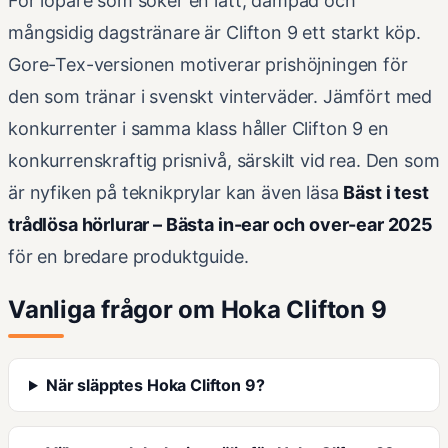
För löpare som söker en lätt, dämpad och
mångsidig dagstränare är Clifton 9 ett starkt köp.
Gore-Tex-versionen motiverar prishöjningen för
den som tränar i svenskt vinterväder. Jämfört med
konkurrenter i samma klass håller Clifton 9 en
konkurrenskraftig prisnivå, särskilt vid rea. Den som
är nyfiken på teknikprylar kan även läsa
Bäst i test
trådlösa hörlurar – Bästa in-ear och over-ear 2025
för en bredare produktguide.
Vanliga frågor om Hoka Clifton 9
När släpptes Hoka Clifton 9?