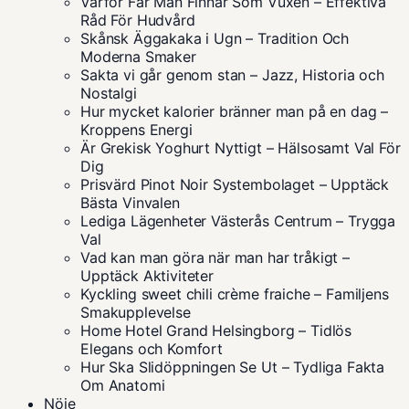
Varför Får Man Finnar Som Vuxen – Effektiva
Råd För Hudvård
Skånsk Äggakaka i Ugn – Tradition Och
Moderna Smaker
Sakta vi går genom stan – Jazz, Historia och
Nostalgi
Hur mycket kalorier bränner man på en dag –
Kroppens Energi
Är Grekisk Yoghurt Nyttigt – Hälsosamt Val För
Dig
Prisvärd Pinot Noir Systembolaget – Upptäck
Bästa Vinvalen
Lediga Lägenheter Västerås Centrum – Trygga
Val
Vad kan man göra när man har tråkigt –
Upptäck Aktiviteter
Kyckling sweet chili crème fraiche – Familjens
Smakupplevelse
Home Hotel Grand Helsingborg – Tidlös
Elegans och Komfort
Hur Ska Slidöppningen Se Ut – Tydliga Fakta
Om Anatomi
Nöje