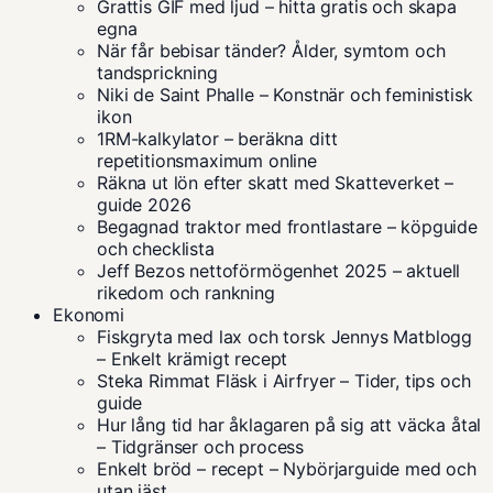
Grattis GIF med ljud – hitta gratis och skapa
egna
När får bebisar tänder? Ålder, symtom och
tandsprickning
Niki de Saint Phalle – Konstnär och feministisk
ikon
1RM-kalkylator – beräkna ditt
repetitionsmaximum online
Räkna ut lön efter skatt med Skatteverket –
guide 2026
Begagnad traktor med frontlastare – köpguide
och checklista
Jeff Bezos nettoförmögenhet 2025 – aktuell
rikedom och rankning
Ekonomi
Fiskgryta med lax och torsk Jennys Matblogg
– Enkelt krämigt recept
Steka Rimmat Fläsk i Airfryer – Tider, tips och
guide
Hur lång tid har åklagaren på sig att väcka åtal
– Tidgränser och process
Enkelt bröd – recept – Nybörjarguide med och
utan jäst