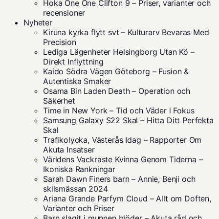
Hoka One One Clifton 9 – Priser, varianter och
recensioner
Nyheter
Kiruna kyrka flytt svt – Kulturarv Bevaras Med
Precision
Lediga Lägenheter Helsingborg Utan Kö –
Direkt Inflyttning
Kaido Södra Vägen Göteborg – Fusion &
Autentiska Smaker
Osama Bin Laden Death – Operation och
Säkerhet
Time in New York – Tid och Väder i Fokus
Samsung Galaxy S22 Skal – Hitta Ditt Perfekta
Skal
Trafikolycka, Västerås Idag – Rapporter Om
Akuta Insatser
Världens Vackraste Kvinna Genom Tiderna –
Ikoniska Rankningar
Sarah Dawn Finers barn – Annie, Benji och
skilsmässan 2024
Ariana Grande Parfym Cloud – Allt om Doften,
Varianter och Priser
Barn slagit i munnen blöder – Akuta råd och