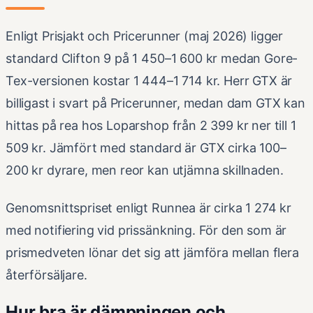
Enligt Prisjakt och Pricerunner (maj 2026) ligger
standard Clifton 9 på 1 450–1 600 kr medan Gore-
Tex-versionen kostar 1 444–1 714 kr. Herr GTX är
billigast i svart på Pricerunner, medan dam GTX kan
hittas på rea hos Loparshop från 2 399 kr ner till 1
509 kr. Jämfört med standard är GTX cirka 100–
200 kr dyrare, men reor kan utjämna skillnaden.
Genomsnittspriset enligt Runnea är cirka 1 274 kr
med notifiering vid prissänkning. För den som är
prismedveten lönar det sig att jämföra mellan flera
återförsäljare.
Hur bra är dämpningen och