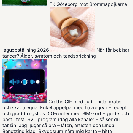
IFK Göteborg mot Brommapojkarna
laguppställning 2026
När får bebisar
tänder? Ålder, symtom och tandsprickning
Grattis GIF med ljud – hitta gratis
och skapa egna
Enkel äppelpaj med havregryn – recept
och gräddningstips
5G-router med SIM-kort – guide och
bäst i test
SVT program idag alla kanaler – så ser du
tablån
Jag ljuger så bra – låten, artisten och Linda
Bengtzing idag
Skyddsrum nära mig karta – hitta