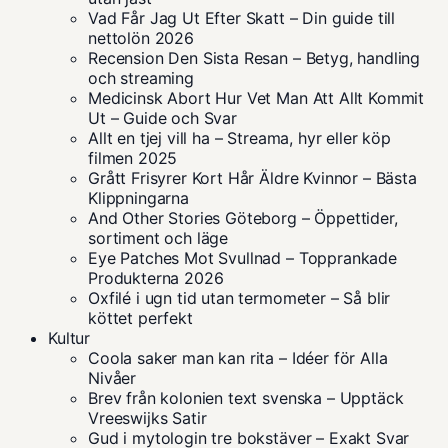
Vad Får Jag Ut Efter Skatt – Din guide till
nettolön 2026
Recension Den Sista Resan – Betyg, handling
och streaming
Medicinsk Abort Hur Vet Man Att Allt Kommit
Ut – Guide och Svar
Allt en tjej vill ha – Streama, hyr eller köp
filmen 2025
Grått Frisyrer Kort Hår Äldre Kvinnor – Bästa
Klippningarna
And Other Stories Göteborg – Öppettider,
sortiment och läge
Eye Patches Mot Svullnad – Topprankade
Produkterna 2026
Oxfilé i ugn tid utan termometer – Så blir
köttet perfekt
Kultur
Coola saker man kan rita – Idéer för Alla
Nivåer
Brev från kolonien text svenska – Upptäck
Vreeswijks Satir
Gud i mytologin tre bokstäver – Exakt Svar