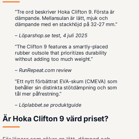
”Tre ord beskriver Hoka Clifton 9. Första är
dämpande. Mellansulan är lätt, mjuk och
dämpande med en stackhöjd på 32-27 mm.”
– Löparshop.se test, 4 juli 2025
”The Clifton 9 features a smartly-placed
rubber outsole that prioritizes durability
without adding too much weight.”
– RunRepeat.com review
”Ett nytt förbättrat EVA-skum (CMEVA) som
behåller sin distinkta stötdämpning och som
tål mer påfrestning.”
– Löplabbet.se produktguide
Är Hoka Clifton 9 värd priset?