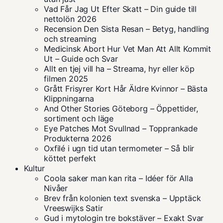
Vad Får Jag Ut Efter Skatt – Din guide till
nettolön 2026
Recension Den Sista Resan – Betyg, handling
och streaming
Medicinsk Abort Hur Vet Man Att Allt Kommit
Ut – Guide och Svar
Allt en tjej vill ha – Streama, hyr eller köp
filmen 2025
Grått Frisyrer Kort Hår Äldre Kvinnor – Bästa
Klippningarna
And Other Stories Göteborg – Öppettider,
sortiment och läge
Eye Patches Mot Svullnad – Topprankade
Produkterna 2026
Oxfilé i ugn tid utan termometer – Så blir
köttet perfekt
Kultur
Coola saker man kan rita – Idéer för Alla
Nivåer
Brev från kolonien text svenska – Upptäck
Vreeswijks Satir
Gud i mytologin tre bokstäver – Exakt Svar