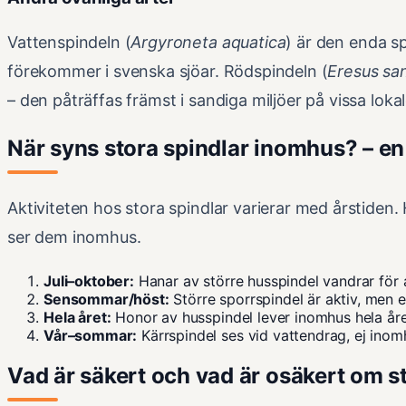
Vattenspindeln (
Argyroneta aquatica
) är den enda s
förekommer i svenska sjöar. Rödspindeln (
Eresus san
– den påträffas främst i sandiga miljöer på vissa lokal
När syns stora spindlar inomhus? – en 
Aktiviteten hos stora spindlar varierar med årstiden.
ser dem inomhus.
Juli–oktober:
Hanar av större husspindel vandrar för a
Sensommar/höst:
Större sporrspindel är aktiv, men 
Hela året:
Honor av husspindel lever inomhus hela året
Vår–sommar:
Kärrspindel ses vid vattendrag, ej inom
Vad är säkert och vad är osäkert om s