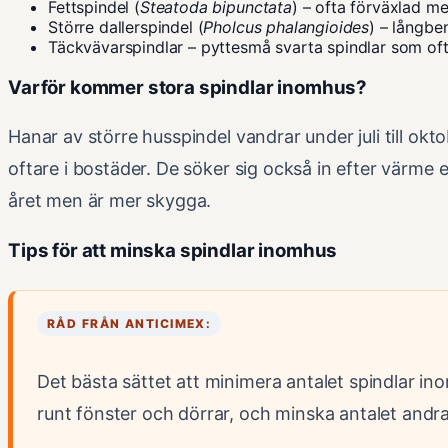
Fettspindel (
Steatoda bipunctata
) – ofta förväxlad me
Större dallerspindel (
Pholcus phalangioides
) – långben
Täckvävarspindlar – pyttesmå svarta spindlar som ofta
Varför kommer stora spindlar inomhus?
Hanar av större husspindel vandrar under juli till okt
oftare i bostäder. De söker sig också in efter värme 
året men är mer skygga.
Tips för att minska spindlar inomhus
RÅD FRÅN ANTICIMEX:
Det bästa sättet att minimera antalet spindlar ino
runt fönster och dörrar, och minska antalet andr