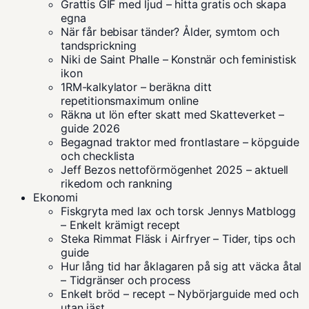
Grattis GIF med ljud – hitta gratis och skapa
egna
När får bebisar tänder? Ålder, symtom och
tandsprickning
Niki de Saint Phalle – Konstnär och feministisk
ikon
1RM-kalkylator – beräkna ditt
repetitionsmaximum online
Räkna ut lön efter skatt med Skatteverket –
guide 2026
Begagnad traktor med frontlastare – köpguide
och checklista
Jeff Bezos nettoförmögenhet 2025 – aktuell
rikedom och rankning
Ekonomi
Fiskgryta med lax och torsk Jennys Matblogg
– Enkelt krämigt recept
Steka Rimmat Fläsk i Airfryer – Tider, tips och
guide
Hur lång tid har åklagaren på sig att väcka åtal
– Tidgränser och process
Enkelt bröd – recept – Nybörjarguide med och
utan jäst