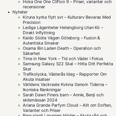
Hoka One One Clifton 9 – Priser, varianter och
recensioner
Nyheter
Kiruna kyrka flytt svt – Kulturarv Bevaras Med
Precision
Lediga Lägenheter Helsingborg Utan Kö –
Direkt Inflyttning
Kaido Södra Vägen Göteborg – Fusion &
Autentiska Smaker
Osama Bin Laden Death – Operation och
Säkerhet
Time in New York – Tid och Väder i Fokus
Samsung Galaxy S22 Skal – Hitta Ditt Perfekta
Skal
Trafikolycka, Västerås Idag – Rapporter Om
Akuta Insatser
Världens Vackraste Kvinna Genom Tiderna –
Ikoniska Rankningar
Sarah Dawn Finers barn – Annie, Benji och
skilsmässan 2024
Ariana Grande Parfym Cloud – Allt om Doften,
Varianter och Priser
Barn slagit i munnen blöder – Akuta råd och