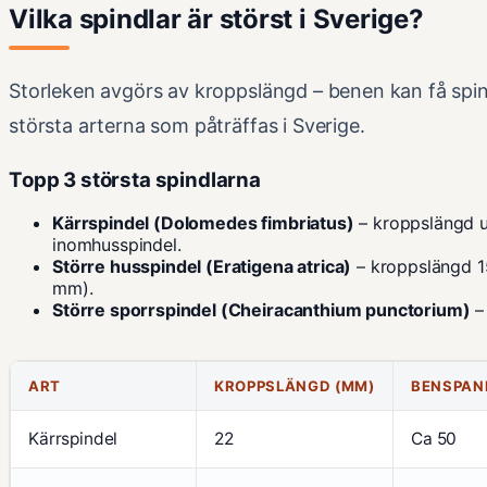
Vilka spindlar är störst i Sverige?
Storleken avgörs av kroppslängd – benen kan få spinde
största arterna som påträffas i Sverige.
Topp 3 största spindlarna
Kärrspindel (Dolomedes fimbriatus)
– kroppslängd up
inomhusspindel.
Större husspindel (Eratigena atrica)
– kroppslängd 15
mm).
Större sporrspindel (Cheiracanthium punctorium)
–
ART
KROPPSLÄNGD (MM)
BENSPAN
Kärrspindel
22
Ca 50