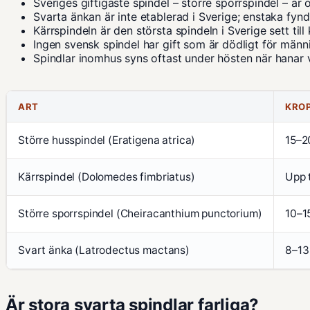
Sveriges giftigaste spindel – större sporrspindel – är 
Svarta änkan är inte etablerad i Sverige; enstaka fynd
Kärrspindeln är den största spindeln i Sverige sett til
Ingen svensk spindel har gift som är dödligt för männi
Spindlar inomhus syns oftast under hösten när hanar v
ART
KRO
Större husspindel (Eratigena atrica)
15–2
Kärrspindel (Dolomedes fimbriatus)
Upp 
Större sporrspindel (Cheiracanthium punctorium)
10–1
Svart änka (Latrodectus mactans)
8–1
Är stora svarta spindlar farliga?