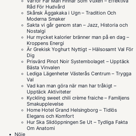
Varför Får Man Finnar Som Vuxen – Effektiva
Råd För Hudvård
Skånsk Äggakaka i Ugn – Tradition Och
Moderna Smaker
Sakta vi går genom stan – Jazz, Historia och
Nostalgi
Hur mycket kalorier bränner man på en dag –
Kroppens Energi
Är Grekisk Yoghurt Nyttigt – Hälsosamt Val För
Dig
Prisvärd Pinot Noir Systembolaget – Upptäck
Bästa Vinvalen
Lediga Lägenheter Västerås Centrum – Trygga
Val
Vad kan man göra när man har tråkigt –
Upptäck Aktiviteter
Kyckling sweet chili crème fraiche – Familjens
Smakupplevelse
Home Hotel Grand Helsingborg – Tidlös
Elegans och Komfort
Hur Ska Slidöppningen Se Ut – Tydliga Fakta
Om Anatomi
Nöje