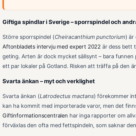
Giftiga spindlar i Sverige – sporrspindel och andr
Större sporrspindel (
Cheiracanthium punctorium
) är
Aftonbladets intervju med expert 2022
är dess bett 
geting. Arten är dock mycket sällsynt – bara funne
ett par lokaler på Gotland. Risken att träffa på den ä
Svarta änkan – myt och verklighet
Svarta änkan (
Latrodectus mactans
) förekommer inte
kan ha kommit med importerade varor, men det finns
Giftinformationscentralen
har inga rapporter om allv
förväxlas den ofta med fettspindeln, som saknar de