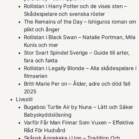
Rollistan i Harry Potter och de vises sten –
Skådespelare och svenska röster
The Remains of the Day – Ishiguros roman om
plikt och ånger
Rollistan i Black Swan – Natalie Portman, Mila
Kunis och mer
Stor Svart Spindel Sverige – Guide till arter,
fara och fakta
Rollistan i Legally Blonde – Alla skådespelare i
filmserien
Britt-Marie Per on – Ålder, adre och död fall
2025
Livsstil
Bugaboo Turtle Air by Nuna – Lätt och Säker
Babyskyddslösning
Varför Får Man Finnar Som Vuxen – Effektiva
Råd För Hudvård
Skånsk Äggakaka i Ugn – Tradition Och