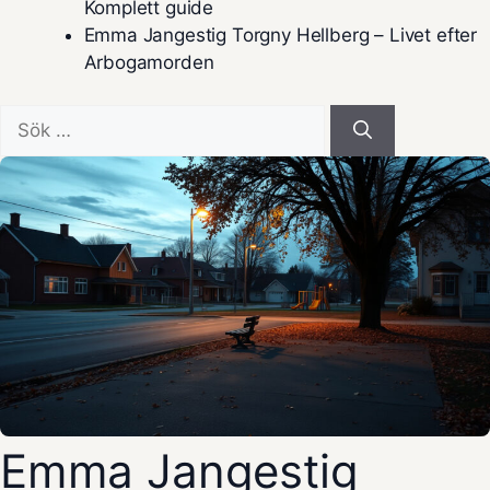
Komplett guide
Emma Jangestig Torgny Hellberg – Livet efter
Arbogamorden
Sök
efter:
Emma Jangestig