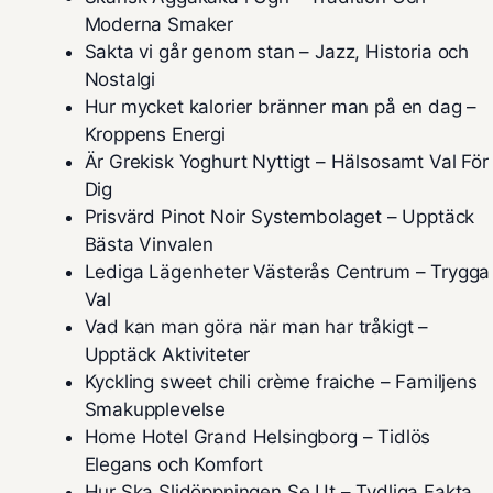
Moderna Smaker
Sakta vi går genom stan – Jazz, Historia och
Nostalgi
Hur mycket kalorier bränner man på en dag –
Kroppens Energi
Är Grekisk Yoghurt Nyttigt – Hälsosamt Val För
Dig
Prisvärd Pinot Noir Systembolaget – Upptäck
Bästa Vinvalen
Lediga Lägenheter Västerås Centrum – Trygga
Val
Vad kan man göra när man har tråkigt –
Upptäck Aktiviteter
Kyckling sweet chili crème fraiche – Familjens
Smakupplevelse
Home Hotel Grand Helsingborg – Tidlös
Elegans och Komfort
Hur Ska Slidöppningen Se Ut – Tydliga Fakta