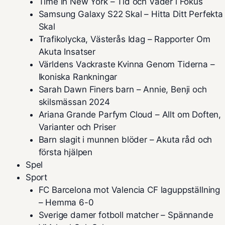
Time in New York – Tid och Väder i Fokus
Samsung Galaxy S22 Skal – Hitta Ditt Perfekta
Skal
Trafikolycka, Västerås Idag – Rapporter Om
Akuta Insatser
Världens Vackraste Kvinna Genom Tiderna –
Ikoniska Rankningar
Sarah Dawn Finers barn – Annie, Benji och
skilsmässan 2024
Ariana Grande Parfym Cloud – Allt om Doften,
Varianter och Priser
Barn slagit i munnen blöder – Akuta råd och
första hjälpen
Spel
Sport
FC Barcelona mot Valencia CF laguppställning
– Hemma 6-0
Sverige damer fotboll matcher – Spännande