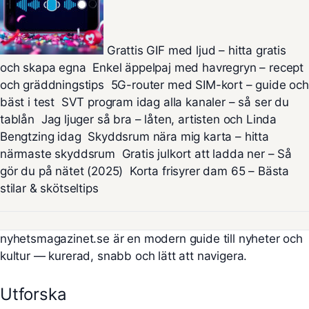
Grattis GIF med ljud – hitta gratis
och skapa egna
Enkel äppelpaj med havregryn – recept
och gräddningstips
5G-router med SIM-kort – guide och
bäst i test
SVT program idag alla kanaler – så ser du
tablån
Jag ljuger så bra – låten, artisten och Linda
Bengtzing idag
Skyddsrum nära mig karta – hitta
närmaste skyddsrum
Gratis julkort att ladda ner – Så
gör du på nätet (2025)
Korta frisyrer dam 65 – Bästa
stilar & skötseltips
nyhetsmagazinet.se är en modern guide till nyheter och
kultur — kurerad, snabb och lätt att navigera.
Utforska