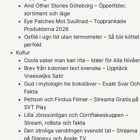
And Other Stories Göteborg – Öppettider,
sortiment och läge
Eye Patches Mot Svullnad – Topprankade
Produkterna 2026
Oxfilé i ugn tid utan termometer – Så blir köttet
perfekt
Kultur
Coola saker man kan rita – Idéer för Alla Nivåer
Brev från kolonien text svenska – Upptäck
Vreeswijks Satir
Gud i mytologin tre bokstäver – Exakt Svar Och
Fakta
Pettson och Findus Filmer – Streama Gratis på
SVT Play
Lilla Jönssonligan och Cornflakeskuppen –
Stream, rollista och fakta
Den otroliga vandringen svenskt tal – Streama
på Disney+ och Apple TV