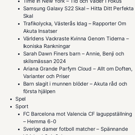
Time in New York – Tid och Väder i Fokus
Samsung Galaxy S22 Skal – Hitta Ditt Perfekta
Skal
Trafikolycka, Västerås Idag – Rapporter Om
Akuta Insatser
Världens Vackraste Kvinna Genom Tiderna –
Ikoniska Rankningar
Sarah Dawn Finers barn – Annie, Benji och
skilsmässan 2024
Ariana Grande Parfym Cloud – Allt om Doften,
Varianter och Priser
Barn slagit i munnen blöder – Akuta råd och
första hjälpen
Spel
Sport
FC Barcelona mot Valencia CF laguppställning
– Hemma 6-0
Sverige damer fotboll matcher – Spännande