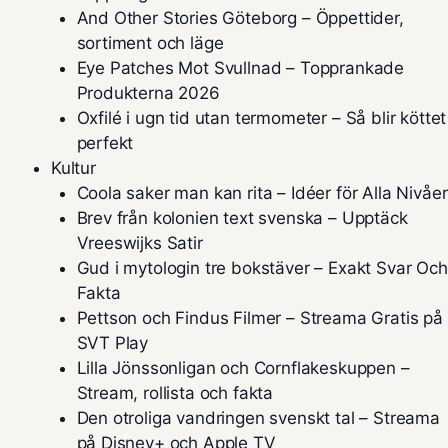
And Other Stories Göteborg – Öppettider,
sortiment och läge
Eye Patches Mot Svullnad – Topprankade
Produkterna 2026
Oxfilé i ugn tid utan termometer – Så blir köttet
perfekt
Kultur
Coola saker man kan rita – Idéer för Alla Nivåer
Brev från kolonien text svenska – Upptäck
Vreeswijks Satir
Gud i mytologin tre bokstäver – Exakt Svar Och
Fakta
Pettson och Findus Filmer – Streama Gratis på
SVT Play
Lilla Jönssonligan och Cornflakeskuppen –
Stream, rollista och fakta
Den otroliga vandringen svenskt tal – Streama
på Disney+ och Apple TV