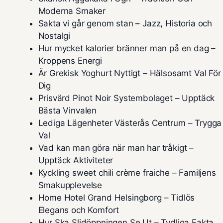
Moderna Smaker
Sakta vi går genom stan – Jazz, Historia och
Nostalgi
Hur mycket kalorier bränner man på en dag –
Kroppens Energi
Är Grekisk Yoghurt Nyttigt – Hälsosamt Val För
Dig
Prisvärd Pinot Noir Systembolaget – Upptäck
Bästa Vinvalen
Lediga Lägenheter Västerås Centrum – Trygga
Val
Vad kan man göra när man har tråkigt –
Upptäck Aktiviteter
Kyckling sweet chili crème fraiche – Familjens
Smakupplevelse
Home Hotel Grand Helsingborg – Tidlös
Elegans och Komfort
Hur Ska Slidöppningen Se Ut – Tydliga Fakta