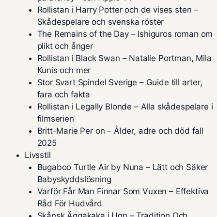
Rollistan i Harry Potter och de vises sten –
Skådespelare och svenska röster
The Remains of the Day – Ishiguros roman om
plikt och ånger
Rollistan i Black Swan – Natalie Portman, Mila
Kunis och mer
Stor Svart Spindel Sverige – Guide till arter,
fara och fakta
Rollistan i Legally Blonde – Alla skådespelare i
filmserien
Britt-Marie Per on – Ålder, adre och död fall
2025
Livsstil
Bugaboo Turtle Air by Nuna – Lätt och Säker
Babyskyddslösning
Varför Får Man Finnar Som Vuxen – Effektiva
Råd För Hudvård
Skånsk Äggakaka i Ugn – Tradition Och