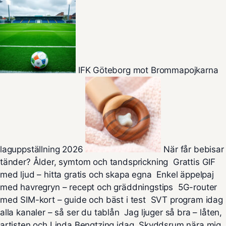
IFK Göteborg mot Brommapojkarna
laguppställning 2026
När får bebisar
tänder? Ålder, symtom och tandsprickning
Grattis GIF
med ljud – hitta gratis och skapa egna
Enkel äppelpaj
med havregryn – recept och gräddningstips
5G-router
med SIM-kort – guide och bäst i test
SVT program idag
alla kanaler – så ser du tablån
Jag ljuger så bra – låten,
artisten och Linda Bengtzing idag
Skyddsrum nära mig