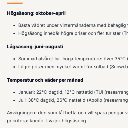
Högsäsong: oktober–april
Bästa vädret under vintermånaderna med behaglig 
Högsäsong innebär högre priser och fler turister (
T
Lågsäsong: juni–augusti
Sommarhalvåret har höga temperaturer över 35°C (
Lägre priser men mycket varmt för solbad (Sunweb
Temperatur och väder per månad
Januari: 22°C dagtid, 12°C nattetid (TUI (researran
Juli: 38°C dagtid, 26°C nattetid (Apollo (researrang
Avvägningen: den som tål hetta och vill spara pengar 
prioriterar komfort väljer högsäsong.