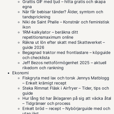
Grattis GIF med ljud – hitta gratis och skapa
egna
När får bebisar tänder? Ålder, symtom och
tandsprickning
Niki de Saint Phalle – Konstnär och feministisk
ikon
1RM-kalkylator – beräkna ditt
repetitionsmaximum online
Räkna ut lön efter skatt med Skatteverket –
guide 2026
Begagnad traktor med frontlastare – köpguide
och checklista
Jeff Bezos nettoförmögenhet 2025 – aktuell
rikedom och rankning
Ekonomi
Fiskgryta med lax och torsk Jennys Matblogg
– Enkelt krämigt recept
Steka Rimmat Fläsk i Airfryer – Tider, tips och
guide
Hur lång tid har åklagaren på sig att väcka åtal
– Tidgränser och process
Enkelt bröd – recept – Nybörjarguide med och
utan jäst