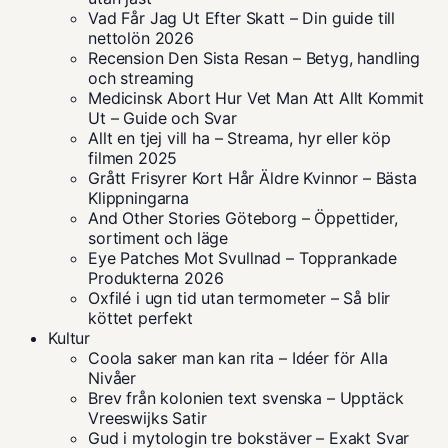
Vad Får Jag Ut Efter Skatt – Din guide till
nettolön 2026
Recension Den Sista Resan – Betyg, handling
och streaming
Medicinsk Abort Hur Vet Man Att Allt Kommit
Ut – Guide och Svar
Allt en tjej vill ha – Streama, hyr eller köp
filmen 2025
Grått Frisyrer Kort Hår Äldre Kvinnor – Bästa
Klippningarna
And Other Stories Göteborg – Öppettider,
sortiment och läge
Eye Patches Mot Svullnad – Topprankade
Produkterna 2026
Oxfilé i ugn tid utan termometer – Så blir
köttet perfekt
Kultur
Coola saker man kan rita – Idéer för Alla
Nivåer
Brev från kolonien text svenska – Upptäck
Vreeswijks Satir
Gud i mytologin tre bokstäver – Exakt Svar