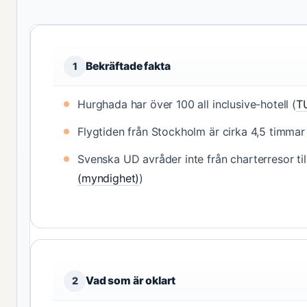
Bekräftade fakta
1
Hurghada har över 100 all inclusive-hotell (
TU
Flygtiden från Stockholm är cirka 4,5 timmar
Svenska UD avråder inte från charterresor ti
(myndighet)
)
Vad som är oklart
2