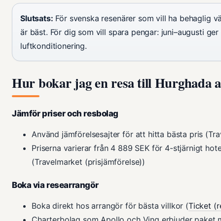
Slutsats:
För svenska resenärer som vill ha behaglig v
är bäst. För dig som vill spara pengar: juni–augusti ger
luftkonditionering.
Hur bokar jag en resa till Hurghada al
Jämför priser och resbolag
Använd jämförelsesajter för att hitta bästa pris (Tr
Priserna varierar från 4 889 SEK för 4-stjärnigt hote
(Travelmarket (prisjämförelse))
Boka via researrangör
Boka direkt hos arrangör för bästa villkor (
Ticket (
Charterbolag som Apollo och Ving erbjuder paket m