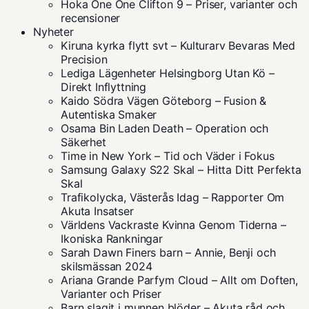
Hoka One One Clifton 9 – Priser, varianter och
recensioner
Nyheter
Kiruna kyrka flytt svt – Kulturarv Bevaras Med
Precision
Lediga Lägenheter Helsingborg Utan Kö –
Direkt Inflyttning
Kaido Södra Vägen Göteborg – Fusion &
Autentiska Smaker
Osama Bin Laden Death – Operation och
Säkerhet
Time in New York – Tid och Väder i Fokus
Samsung Galaxy S22 Skal – Hitta Ditt Perfekta
Skal
Trafikolycka, Västerås Idag – Rapporter Om
Akuta Insatser
Världens Vackraste Kvinna Genom Tiderna –
Ikoniska Rankningar
Sarah Dawn Finers barn – Annie, Benji och
skilsmässan 2024
Ariana Grande Parfym Cloud – Allt om Doften,
Varianter och Priser
Barn slagit i munnen blöder – Akuta råd och