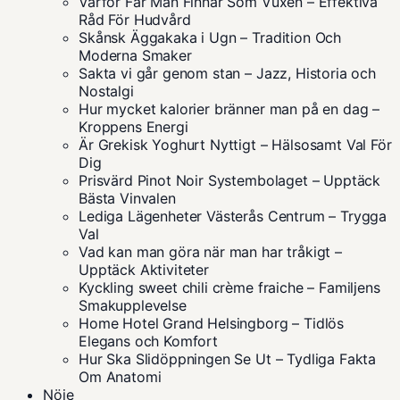
Varför Får Man Finnar Som Vuxen – Effektiva
Råd För Hudvård
Skånsk Äggakaka i Ugn – Tradition Och
Moderna Smaker
Sakta vi går genom stan – Jazz, Historia och
Nostalgi
Hur mycket kalorier bränner man på en dag –
Kroppens Energi
Är Grekisk Yoghurt Nyttigt – Hälsosamt Val För
Dig
Prisvärd Pinot Noir Systembolaget – Upptäck
Bästa Vinvalen
Lediga Lägenheter Västerås Centrum – Trygga
Val
Vad kan man göra när man har tråkigt –
Upptäck Aktiviteter
Kyckling sweet chili crème fraiche – Familjens
Smakupplevelse
Home Hotel Grand Helsingborg – Tidlös
Elegans och Komfort
Hur Ska Slidöppningen Se Ut – Tydliga Fakta
Om Anatomi
Nöje