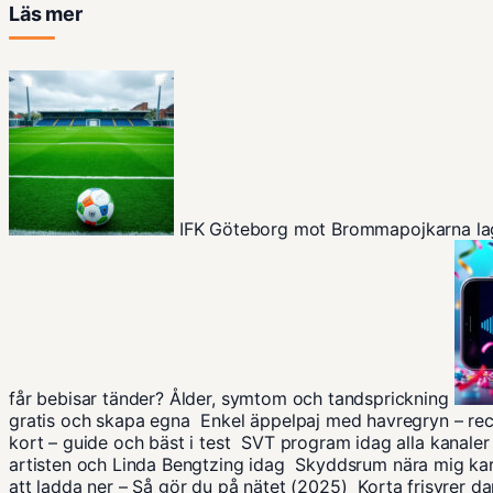
Läs mer
IFK Göteborg mot Brommapojkarna la
får bebisar tänder? Ålder, symtom och tandsprickning
gratis och skapa egna
Enkel äppelpaj med havregryn – re
kort – guide och bäst i test
SVT program idag alla kanaler 
artisten och Linda Bengtzing idag
Skyddsrum nära mig kar
att ladda ner – Så gör du på nätet (2025)
Korta frisyrer da