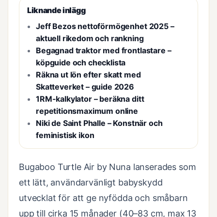
Liknande inlägg
Jeff Bezos nettoförmögenhet 2025 –
aktuell rikedom och rankning
Begagnad traktor med frontlastare –
köpguide och checklista
Räkna ut lön efter skatt med
Skatteverket – guide 2026
1RM-kalkylator – beräkna ditt
repetitionsmaximum online
Niki de Saint Phalle – Konstnär och
feministisk ikon
Bugaboo Turtle Air by Nuna lanserades som
ett lätt, användarvänligt babyskydd
utvecklat för att ge nyfödda och småbarn
upp till cirka 15 månader (40–83 cm, max 13