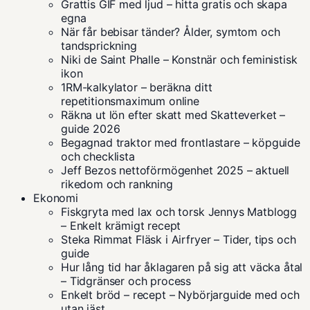
Grattis GIF med ljud – hitta gratis och skapa
egna
När får bebisar tänder? Ålder, symtom och
tandsprickning
Niki de Saint Phalle – Konstnär och feministisk
ikon
1RM-kalkylator – beräkna ditt
repetitionsmaximum online
Räkna ut lön efter skatt med Skatteverket –
guide 2026
Begagnad traktor med frontlastare – köpguide
och checklista
Jeff Bezos nettoförmögenhet 2025 – aktuell
rikedom och rankning
Ekonomi
Fiskgryta med lax och torsk Jennys Matblogg
– Enkelt krämigt recept
Steka Rimmat Fläsk i Airfryer – Tider, tips och
guide
Hur lång tid har åklagaren på sig att väcka åtal
– Tidgränser och process
Enkelt bröd – recept – Nybörjarguide med och
utan jäst