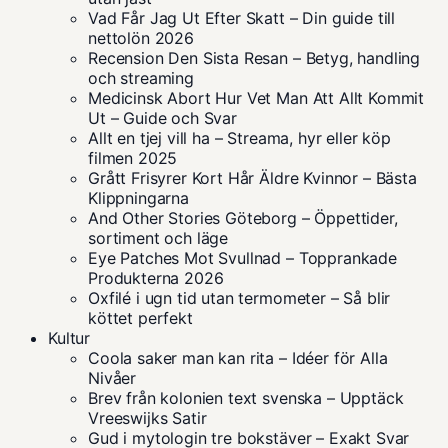
Vad Får Jag Ut Efter Skatt – Din guide till
nettolön 2026
Recension Den Sista Resan – Betyg, handling
och streaming
Medicinsk Abort Hur Vet Man Att Allt Kommit
Ut – Guide och Svar
Allt en tjej vill ha – Streama, hyr eller köp
filmen 2025
Grått Frisyrer Kort Hår Äldre Kvinnor – Bästa
Klippningarna
And Other Stories Göteborg – Öppettider,
sortiment och läge
Eye Patches Mot Svullnad – Topprankade
Produkterna 2026
Oxfilé i ugn tid utan termometer – Så blir
köttet perfekt
Kultur
Coola saker man kan rita – Idéer för Alla
Nivåer
Brev från kolonien text svenska – Upptäck
Vreeswijks Satir
Gud i mytologin tre bokstäver – Exakt Svar