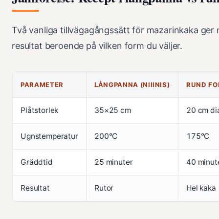
Två vanliga tillvägagångssätt för mazarinkaka ger 
resultat beroende på vilken form du väljer.
PARAMETER
LÅNGPANNA (NIIINIS)
RUND FO
Plåtstorlek
35×25 cm
20 cm di
Ugnstemperatur
200°C
175°C
Gräddtid
25 minuter
40 minut
Resultat
Rutor
Hel kaka