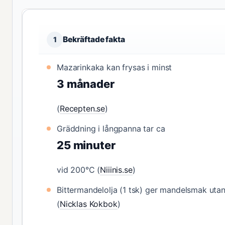
Bekräftade fakta
1
Mazarinkaka kan frysas i minst
3 månader
(
Recepten.se
)
Gräddning i långpanna tar ca
25 minuter
vid 200°C (
Niiinis.se
)
Bittermandelolja (1 tsk) ger mandelsmak uta
(
Nicklas Kokbok
)