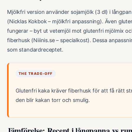
Mjölkfri version använder sojamjölk (3 dl) i långpa
(Nicklas Kokbok – mjölkfri anpassning). Även gluten
fungerar – byt ut vetemjöl mot glutenfri mjölmix och
fiberhusk (Niiinis.se – specialkost). Dessa anpassnin
som standardreceptet.
THE TRADE-OFF
Glutenfri kaka kräver fiberhusk för att få rätt st
den blir kakan torr och smulig.
Jämförelse: Recept i långpanna vs ru