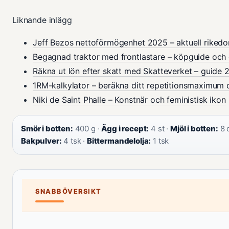
Liknande inlägg
Jeff Bezos nettoförmögenhet 2025 – aktuell riked
Begagnad traktor med frontlastare – köpguide och 
Räkna ut lön efter skatt med Skatteverket – guide 
1RM-kalkylator – beräkna ditt repetitionsmaximum 
Niki de Saint Phalle – Konstnär och feministisk ikon
Smör i botten:
400 g ·
Ägg i recept:
4 st ·
Mjöl i botten:
8 d
Bakpulver:
4 tsk ·
Bittermandelolja:
1 tsk
SNABBÖVERSIKT