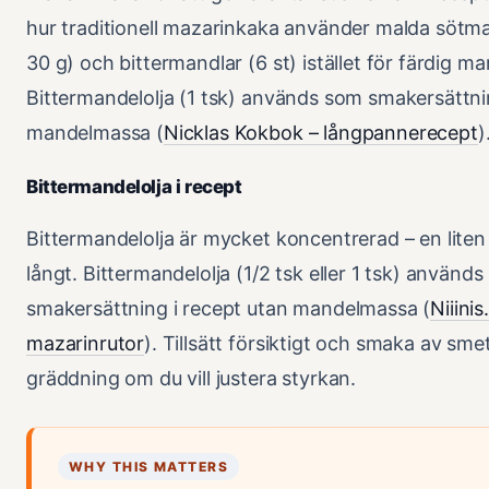
hur traditionell mazarinkaka använder malda sötma
30 g) och bittermandlar (6 st) istället för färdig 
Bittermandelolja (1 tsk) används som smakersättni
mandelmassa (
Nicklas Kokbok – långpannerecept
)
Bittermandelolja i recept
Bittermandelolja är mycket koncentrerad – en lite
långt. Bittermandelolja (1/2 tsk eller 1 tsk) använd
smakersättning i recept utan mandelmassa (
Niiinis
mazarinrutor
). Tillsätt försiktigt och smaka av sm
gräddning om du vill justera styrkan.
WHY THIS MATTERS