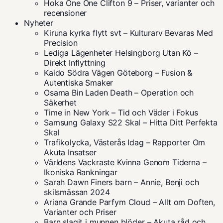
Hoka One One Clifton 9 – Priser, varianter och
recensioner
Nyheter
Kiruna kyrka flytt svt – Kulturarv Bevaras Med
Precision
Lediga Lägenheter Helsingborg Utan Kö –
Direkt Inflyttning
Kaido Södra Vägen Göteborg – Fusion &
Autentiska Smaker
Osama Bin Laden Death – Operation och
Säkerhet
Time in New York – Tid och Väder i Fokus
Samsung Galaxy S22 Skal – Hitta Ditt Perfekta
Skal
Trafikolycka, Västerås Idag – Rapporter Om
Akuta Insatser
Världens Vackraste Kvinna Genom Tiderna –
Ikoniska Rankningar
Sarah Dawn Finers barn – Annie, Benji och
skilsmässan 2024
Ariana Grande Parfym Cloud – Allt om Doften,
Varianter och Priser
Barn slagit i munnen blöder – Akuta råd och