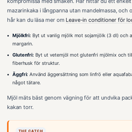
kompromissa med smaken. Här hittar du ett enkelt
mazarinkaka i långpanna utan mandelmassa, och o
hår kan du läsa mer om
Leave-in conditioner för lo
Mjölkfri:
Byt ut vanlig mjölk mot sojamjölk (3 dl) och a
margarin.
Glutenfri:
Byt ut vetemjöl mot glutenfri mjölmix och til
fiberhusk för struktur.
Äggfri:
Använd äggersättning som linfrö eller aquafaba 
något tätare.
Mjöl mäts bäst genom vägning för att undvika pac
kakan torr.
THE CATCH