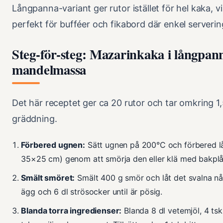
Långpanna-variant ger rutor istället för hel kaka, v
perfekt för bufféer och fikabord där enkel serveri
Steg-för-steg: Mazarinkaka i långpan
mandelmassa
Det här receptet ger ca 20 rutor och tar omkring 1,
gräddning.
Förbered ugnen:
Sätt ugnen på 200°C och förbered l
35×25 cm) genom att smörja den eller klä med bakplå
Smält smöret:
Smält 400 g smör och låt det svalna n
ägg och 6 dl strösocker until är pösig.
Blanda torra ingredienser:
Blanda 8 dl vetemjöl, 4 ts