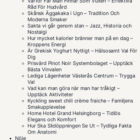
Varför Får Man Finnar Som Vuxen – Effektiva
Råd För Hudvård
Skånsk Äggakaka i Ugn – Tradition Och
Moderna Smaker
Sakta vi går genom stan – Jazz, Historia och
Nostalgi
Hur mycket kalorier bränner man på en dag –
Kroppens Energi
Är Grekisk Yoghurt Nyttigt – Hälsosamt Val För
Dig
Prisvärd Pinot Noir Systembolaget – Upptäck
Bästa Vinvalen
Lediga Lägenheter Västerås Centrum – Trygga
Val
Vad kan man göra när man har tråkigt –
Upptäck Aktiviteter
Kyckling sweet chili crème fraiche – Familjens
Smakupplevelse
Home Hotel Grand Helsingborg – Tidlös
Elegans och Komfort
Hur Ska Slidöppningen Se Ut – Tydliga Fakta
Om Anatomi
Nöje