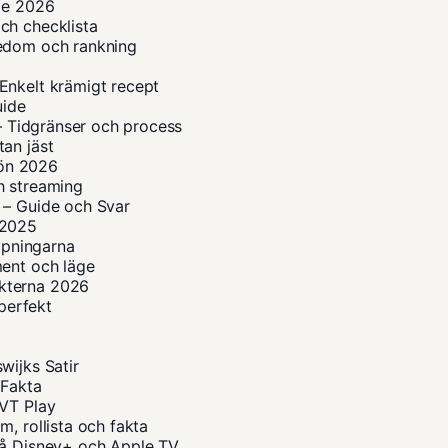
ide 2026
ch checklista
kedom och rankning
Enkelt krämigt recept
uide
 – Tidgränser och process
an jäst
lön 2026
h streaming
 – Guide och Svar
n 2025
ippningarna
ment och läge
kterna 2026
 perfekt
wijks Satir
 Fakta
SVT Play
, rollista och fakta
på Disney+ och Apple TV