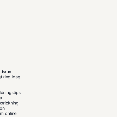
ddsrum
gtzing idag
n
ddningstips
na
sprickning
kon
um online