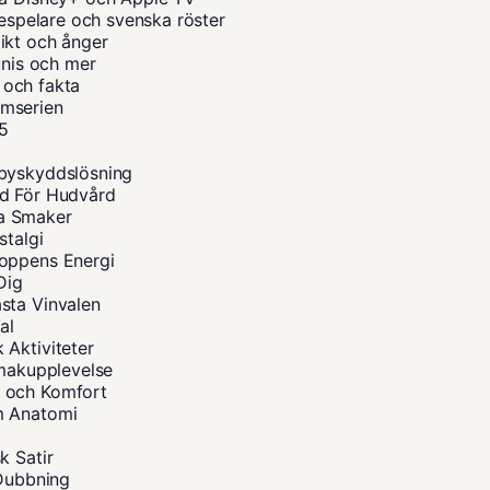
despelare och svenska röster
ikt och ånger
unis och mer
a och fakta
ilmserien
25
abyskyddslösning
åd För Hudvård
na Smaker
stalgi
roppens Energi
Dig
sta Vinvalen
al
 Aktiviteter
Smakupplevelse
s och Komfort
m Anatomi
k Satir
 Dubbning