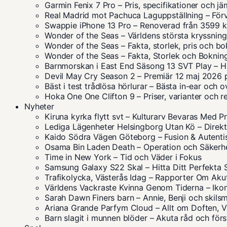
Garmin Fenix 7 Pro – Pris, specifikationer och jä
Real Madrid mot Pachuca Laguppställning – Förv
Swappie iPhone 13 Pro – Renoverad från 3599 k
Wonder of the Seas – Världens största kryssning
Wonder of the Seas – Fakta, storlek, pris och b
Wonder of the Seas – Fakta, Storlek och Boknin
Barnmorskan i East End Säsong 13 SVT Play – Hu
Devil May Cry Season 2 – Premiär 12 maj 2026 p
Bäst i test trådlösa hörlurar – Bästa in-ear och 
Hoka One One Clifton 9 – Priser, varianter och r
Nyheter
Kiruna kyrka flytt svt – Kulturarv Bevaras Med P
Lediga Lägenheter Helsingborg Utan Kö – Direkt 
Kaido Södra Vägen Göteborg – Fusion & Autent
Osama Bin Laden Death – Operation och Säkerh
Time in New York – Tid och Väder i Fokus
Samsung Galaxy S22 Skal – Hitta Ditt Perfekta 
Trafikolycka, Västerås Idag – Rapporter Om Akut
Världens Vackraste Kvinna Genom Tiderna – Iko
Sarah Dawn Finers barn – Annie, Benji och skil
Ariana Grande Parfym Cloud – Allt om Doften, Va
Barn slagit i munnen blöder – Akuta råd och förs