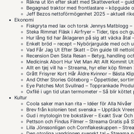
Räkna ut lön efter skatt med Skatteverket – gu
Begagnad traktor med frontlastare – köpguide o
Jeff Bezos nettoförmögenhet 2025 – aktuell ri
Ekonomi
Fiskgryta med lax och torsk Jennys Matblogg – 
Steka Rimmat Fläsk i Airfryer – Tider, tips och g
Hur lång tid har åklagaren på sig att väcka åtal
Enkelt bröd – recept – Nybörjarguide med och ut
Vad Får Jag Ut Efter Skatt – Din guide till netto
Recension Den Sista Resan – Betyg, handling oc
Medicinsk Abort Hur Vet Man Att Allt Kommit Ut
Allt en tjej vill ha – Streama, hyr eller köp filme
Grått Frisyrer Kort Hår Äldre Kvinnor – Bästa Kl
And Other Stories Göteborg – Öppettider, sorti
Eye Patches Mot Svullnad – Topprankade Produ
Oxfilé i ugn tid utan termometer – Så blir köttet
Kultur
Coola saker man kan rita – Idéer för Alla Nivåer
Brev från kolonien text svenska – Upptäck Vrees
Gud i mytologin tre bokstäver – Exakt Svar Och
Pettson och Findus Filmer – Streama Gratis på 
Lilla Jönssonligan och Cornflakeskuppen – Stream
Den otroliga vandringen svenskt tal – Streama 