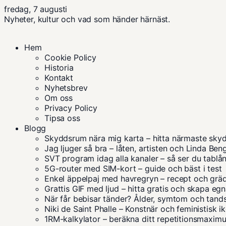
fredag, 7 augusti
Nyheter, kultur och vad som händer härnäst.
Hem
Cookie Policy
Historia
Kontakt
Nyhetsbrev
Om oss
Privacy Policy
Tipsa oss
Blogg
Skyddsrum nära mig karta – hitta närmaste sky
Jag ljuger så bra – låten, artisten och Linda Ben
SVT program idag alla kanaler – så ser du tablå
5G-router med SIM-kort – guide och bäst i test
Enkel äppelpaj med havregryn – recept och grä
Grattis GIF med ljud – hitta gratis och skapa eg
När får bebisar tänder? Ålder, symtom och tand
Niki de Saint Phalle – Konstnär och feministisk i
1RM-kalkylator – beräkna ditt repetitionsmaxim