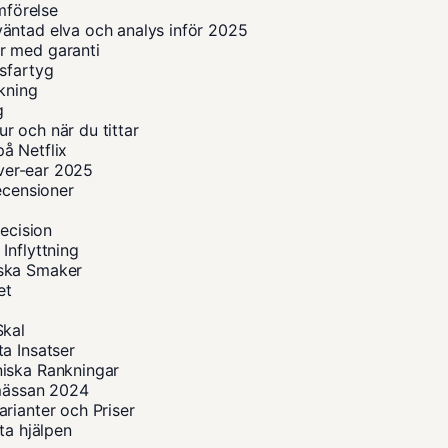
mförelse
äntad elva och analys inför 2025
r med garanti
sfartyg
okning
g
r och när du tittar
å Netflix
over-ear 2025
ecensioner
recision
Inflyttning
iska Smaker
et
Skal
a Insatser
niska Rankningar
smässan 2024
rianter och Priser
ta hjälpen