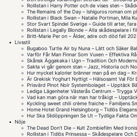
Rollistan i Harry Potter och de vises sten – Skå
The Remains of the Day – Ishiguros roman om pl
Rollistan i Black Swan – Natalie Portman, Mila K
Stor Svart Spindel Sverige – Guide till arter, far
Rollistan i Legally Blonde – Alla skådespelare i f
Britt-Marie Per on – Ålder, adre och död fall 20
Livsstil
Bugaboo Turtle Air by Nuna – Lätt och Säker B
Varför Får Man Finnar Som Vuxen – Effektiva R
Skånsk Äggakaka i Ugn – Tradition Och Moder
Sakta vi går genom stan – Jazz, Historia och No
Hur mycket kalorier bränner man på en dag – K
Är Grekisk Yoghurt Nyttigt – Hälsosamt Val För 
Prisvärd Pinot Noir Systembolaget – Upptäck Bä
Lediga Lägenheter Västerås Centrum – Trygga V
Vad kan man göra när man har tråkigt – Upptäck
Kyckling sweet chili crème fraiche – Familjens 
Home Hotel Grand Helsingborg – Tidlös Elegan
Hur Ska Slidöppningen Se Ut – Tydliga Fakta O
Nöje
The Dead Don’t Die – Kult Zombiefilm Med Ironis
Rollistan i Tidlös Prinsessa – Skådespelare Och