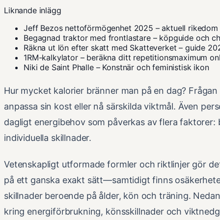
Liknande inlägg
Jeff Bezos nettoförmögenhet 2025 – aktuell rikedom
Begagnad traktor med frontlastare – köpguide och ch
Räkna ut lön efter skatt med Skatteverket – guide 20
1RM-kalkylator – beräkna ditt repetitionsmaximum on
Niki de Saint Phalle – Konstnär och feministisk ikon
Hur mycket kalorier bränner man på en dag? Frågan är
anpassa sin kost eller nå särskilda viktmål. Även perso
dagligt energibehov som påverkas av flera faktorer:
individuella skillnader.
Vetenskapligt utformade formler och riktlinjer gör de
på ett ganska exakt sätt—samtidigt finns osäkerheter
skillnader beroende på ålder, kön och träning. Neda
kring energiförbrukning, könsskillnader och viktned