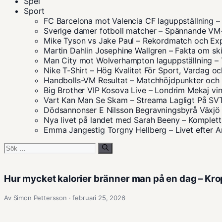
Spel
Sport
FC Barcelona mot Valencia CF laguppställning
Sverige damer fotboll matcher – Spännande V
Mike Tyson vs Jake Paul – Rekordmatch och Ex
Martin Dahlin Josephine Wallgren – Fakta om sk
Man City mot Wolverhampton laguppställning – 
Nike T-Shirt – Hög Kvalitet För Sport, Vardag oc
Handbolls-VM Resultat – Matchhöjdpunkter och S
Big Brother VIP Kosova Live – Londrim Mekaj vin
Vart Kan Man Se Skam – Streama Lagligt På S
Dödsannonser E Nilsson Begravningsbyrå Växjö 
Nya livet på landet med Sarah Beeny – Komplett
Emma Jangestig Torgny Hellberg – Livet efter
Sök
efter:
Hur mycket kalorier bränner man på en dag – Kr
Av Simon Pettersson · februari 25, 2026