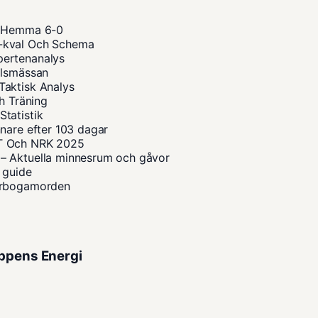
 – Hemma 6-0
M-kval Och Schema
pertenanalys
ilsmässan
Taktisk Analys
h Träning
tatistik
nare efter 103 dagar
VT Och NRK 2025
– Aktuella minnesrum och gåvor
 guide
 Arbogamorden
oppens Energi