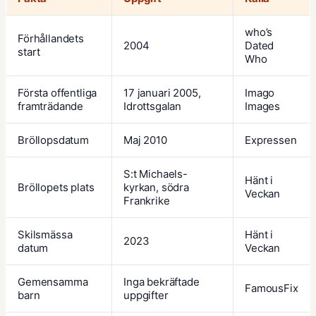
who’s
Förhållandets
2004
Dated
start
Who
Första offentliga
17 januari 2005,
Imago
framträdande
Idrottsgalan
Images
Bröllopsdatum
Maj 2010
Expressen
S:t Michaels-
Hänt i
Bröllopets plats
kyrkan, södra
Veckan
Frankrike
Skilsmässa
Hänt i
2023
datum
Veckan
Gemensamma
Inga bekräftade
FamousFix
barn
uppgifter