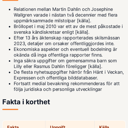
Relationen mellan Martin Dahlin och Josephine
Wallgren varade i nästan två decennier med flera
uppmärksammade milstolpar [källa].
Bröllopet i maj 2010 var ett av de mest påkostade i
svenska kändiskretsar enligt
[källa]
.
Efter 13 års äktenskap rapporterades skilsmässan
2023, detaljer om orsaker offentliggjordes inte.
Ekonomiska aspekter och eventuell bodelning är
okända då inga offentliga rapporter finns.
Inga säkra uppgifter om gemensamma barn som
Lilly eller Rasmus Dahlin föreligger
[källa]
.
De flesta nyhetsuppgifter härrör från Hänt i Veckan,
Expressen och offentliga bilddatabaser.
Fortsatt medial bevakning rekommenderas för att
följa juridiska och personliga utvecklingar
Fakta i korthet
Fakta
Uppgift
Källa