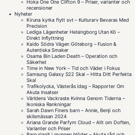
Hoka One One Clifton 9 – Priser, varianter och
recensioner
Nyheter
Kiruna kyrka flytt svt – Kulturarv Bevaras Med
Precision
Lediga Lägenheter Helsingborg Utan Kö –
Direkt Inflyttning
Kaido Södra Vägen Göteborg – Fusion &
Autentiska Smaker
Osama Bin Laden Death – Operation och
Säkerhet
Time in New York – Tid och Väder i Fokus
Samsung Galaxy S22 Skal – Hitta Ditt Perfekta
Skal
Trafikolycka, Västerås Idag – Rapporter Om
Akuta Insatser
Världens Vackraste Kvinna Genom Tiderna –
Ikoniska Rankningar
Sarah Dawn Finers barn – Annie, Benji och
skilsmässan 2024
Ariana Grande Parfym Cloud – Allt om Doften,
Varianter och Priser
Barn slagit i munnen blöder – Akuta råd och