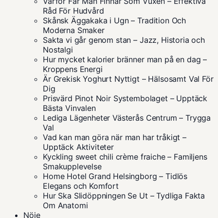
Varför Får Man Finnar Som Vuxen – Effektiva
Råd För Hudvård
Skånsk Äggakaka i Ugn – Tradition Och
Moderna Smaker
Sakta vi går genom stan – Jazz, Historia och
Nostalgi
Hur mycket kalorier bränner man på en dag –
Kroppens Energi
Är Grekisk Yoghurt Nyttigt – Hälsosamt Val För
Dig
Prisvärd Pinot Noir Systembolaget – Upptäck
Bästa Vinvalen
Lediga Lägenheter Västerås Centrum – Trygga
Val
Vad kan man göra när man har tråkigt –
Upptäck Aktiviteter
Kyckling sweet chili crème fraiche – Familjens
Smakupplevelse
Home Hotel Grand Helsingborg – Tidlös
Elegans och Komfort
Hur Ska Slidöppningen Se Ut – Tydliga Fakta
Om Anatomi
Nöje