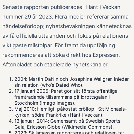
Senaste rapporten publicerades i Hänt i Veckan
nummer 29 år 2023. Flera medier refererar samma
händelseförlopp; nyhetsbevakningen kännetecknas
av få officiella uttalanden och fokus på relationens
viktigaste milstolpar. För framtida uppföljning
rekommenderas att söka direkt hos Expressen,
Aftonbladet och etablerade nyhetskanaler.
2004: Martin Dahlin och Josephine Wallgren inleder
sin relation (who’s Dated Who).
17 januari 2005: Paret gör sitt första offentliga
framträdande tillsammans på Idrottsgalan i
Stockholm (Imago Images).
Maj 2010: Hemligt, påkostat bröllop i S:t Michaels-
kyrkan, södra Frankrike (Hänt i Veckan).
13 januari 2014: Gemensamt på Swedish Sports
Gala, Ericsson Globe (
Wikimedia Commons
).
2023: Skilsmässan rapporteras och relationen tar