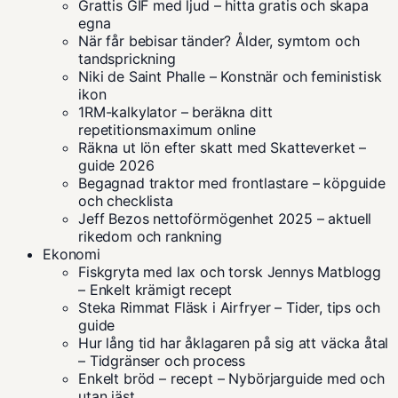
Grattis GIF med ljud – hitta gratis och skapa
egna
När får bebisar tänder? Ålder, symtom och
tandsprickning
Niki de Saint Phalle – Konstnär och feministisk
ikon
1RM-kalkylator – beräkna ditt
repetitionsmaximum online
Räkna ut lön efter skatt med Skatteverket –
guide 2026
Begagnad traktor med frontlastare – köpguide
och checklista
Jeff Bezos nettoförmögenhet 2025 – aktuell
rikedom och rankning
Ekonomi
Fiskgryta med lax och torsk Jennys Matblogg
– Enkelt krämigt recept
Steka Rimmat Fläsk i Airfryer – Tider, tips och
guide
Hur lång tid har åklagaren på sig att väcka åtal
– Tidgränser och process
Enkelt bröd – recept – Nybörjarguide med och
utan jäst