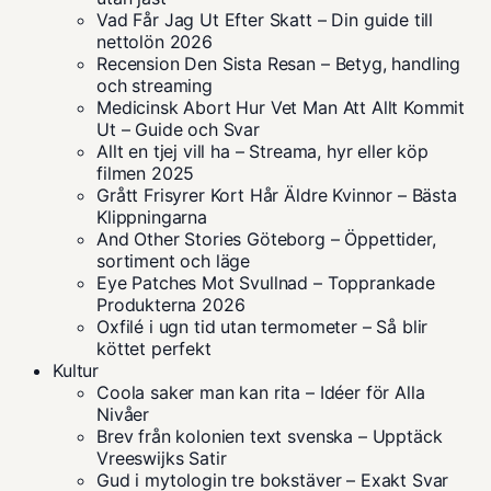
Vad Får Jag Ut Efter Skatt – Din guide till
nettolön 2026
Recension Den Sista Resan – Betyg, handling
och streaming
Medicinsk Abort Hur Vet Man Att Allt Kommit
Ut – Guide och Svar
Allt en tjej vill ha – Streama, hyr eller köp
filmen 2025
Grått Frisyrer Kort Hår Äldre Kvinnor – Bästa
Klippningarna
And Other Stories Göteborg – Öppettider,
sortiment och läge
Eye Patches Mot Svullnad – Topprankade
Produkterna 2026
Oxfilé i ugn tid utan termometer – Så blir
köttet perfekt
Kultur
Coola saker man kan rita – Idéer för Alla
Nivåer
Brev från kolonien text svenska – Upptäck
Vreeswijks Satir
Gud i mytologin tre bokstäver – Exakt Svar