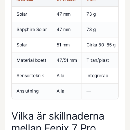
Solar
47 mm
73 g
1,
Sapphire Solar
47 mm
73 g
1,
Solar
51 mm
Cirka 80–85 g
1,
Material boett
47/51 mm
Titan/plast
Ru
Sensorteknik
Alla
Integrerad
M
Anslutning
Alla
—
—
Vilka är skillnaderna
mellan Fenix 7 Pro