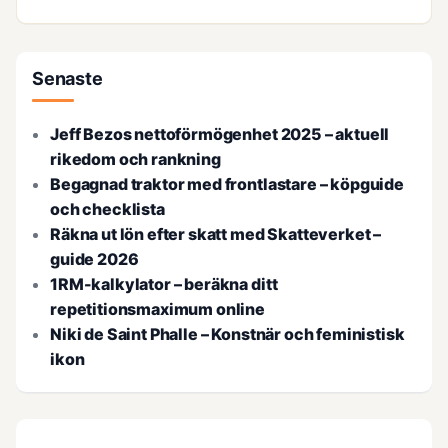
Senaste
Jeff Bezos nettoförmögenhet 2025 – aktuell
rikedom och rankning
Begagnad traktor med frontlastare – köpguide
och checklista
Räkna ut lön efter skatt med Skatteverket –
guide 2026
1RM-kalkylator – beräkna ditt
repetitionsmaximum online
Niki de Saint Phalle – Konstnär och feministisk
ikon