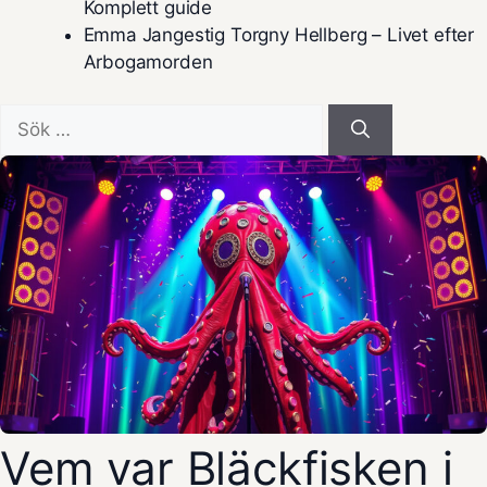
Komplett guide
Emma Jangestig Torgny Hellberg – Livet efter
Arbogamorden
Sök
efter:
Vem var Bläckfisken i