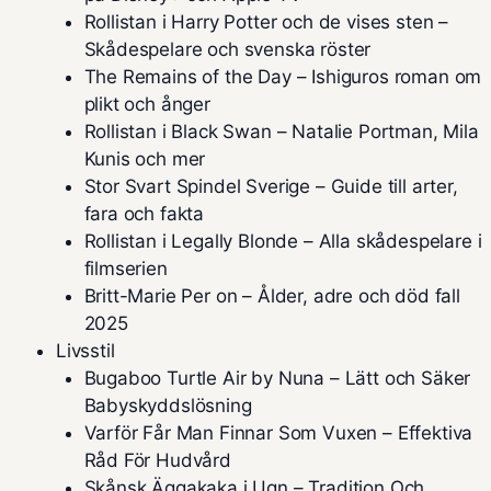
Rollistan i Harry Potter och de vises sten –
Skådespelare och svenska röster
The Remains of the Day – Ishiguros roman om
plikt och ånger
Rollistan i Black Swan – Natalie Portman, Mila
Kunis och mer
Stor Svart Spindel Sverige – Guide till arter,
fara och fakta
Rollistan i Legally Blonde – Alla skådespelare i
filmserien
Britt-Marie Per on – Ålder, adre och död fall
2025
Livsstil
Bugaboo Turtle Air by Nuna – Lätt och Säker
Babyskyddslösning
Varför Får Man Finnar Som Vuxen – Effektiva
Råd För Hudvård
Skånsk Äggakaka i Ugn – Tradition Och