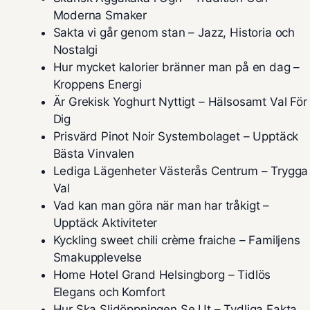
Moderna Smaker
Sakta vi går genom stan – Jazz, Historia och
Nostalgi
Hur mycket kalorier bränner man på en dag –
Kroppens Energi
Är Grekisk Yoghurt Nyttigt – Hälsosamt Val För
Dig
Prisvärd Pinot Noir Systembolaget – Upptäck
Bästa Vinvalen
Lediga Lägenheter Västerås Centrum – Trygga
Val
Vad kan man göra när man har tråkigt –
Upptäck Aktiviteter
Kyckling sweet chili crème fraiche – Familjens
Smakupplevelse
Home Hotel Grand Helsingborg – Tidlös
Elegans och Komfort
Hur Ska Slidöppningen Se Ut – Tydliga Fakta