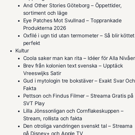
And Other Stories Göteborg – Öppettider,
sortiment och läge
Eye Patches Mot Svullnad – Topprankade
Produkterna 2026
Oxfilé i ugn tid utan termometer – Så blir köttet
perfekt
Kultur
Coola saker man kan rita – Idéer för Alla Nivåer
Brev från kolonien text svenska – Upptäck
Vreeswijks Satir
Gud i mytologin tre bokstäver – Exakt Svar Och
Fakta
Pettson och Findus Filmer – Streama Gratis på
SVT Play
Lilla Jönssonligan och Cornflakeskuppen –
Stream, rollista och fakta
Den otroliga vandringen svenskt tal – Streama
på Disney+ och Apple TV