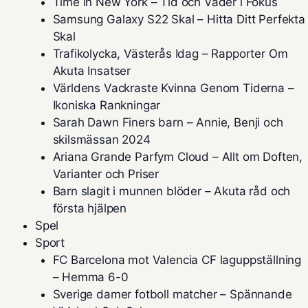
Time in New York – Tid och Väder i Fokus
Samsung Galaxy S22 Skal – Hitta Ditt Perfekta
Skal
Trafikolycka, Västerås Idag – Rapporter Om
Akuta Insatser
Världens Vackraste Kvinna Genom Tiderna –
Ikoniska Rankningar
Sarah Dawn Finers barn – Annie, Benji och
skilsmässan 2024
Ariana Grande Parfym Cloud – Allt om Doften,
Varianter och Priser
Barn slagit i munnen blöder – Akuta råd och
första hjälpen
Spel
Sport
FC Barcelona mot Valencia CF laguppställning
– Hemma 6-0
Sverige damer fotboll matcher – Spännande