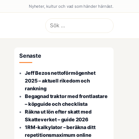
Nyheter, kultur och vad som händer härnäst.
Sök
efter:
Senaste
Jeff Bezos nettoförmögenhet
2025 – aktuell rikedom och
rankning
Begagnad traktor med frontlastare
– köpguide och checklista
Räkna ut lön efter skatt med
Skatteverket – guide 2026
1RM-kalkylator – beräkna ditt
repetitionsmaximum online