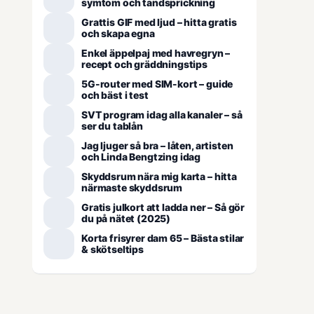
symtom och tandsprickning
Grattis GIF med ljud – hitta gratis
och skapa egna
Enkel äppelpaj med havregryn –
recept och gräddningstips
5G-router med SIM-kort – guide
och bäst i test
SVT program idag alla kanaler – så
ser du tablån
Jag ljuger så bra – låten, artisten
och Linda Bengtzing idag
Skyddsrum nära mig karta – hitta
närmaste skyddsrum
Gratis julkort att ladda ner – Så gör
du på nätet (2025)
Korta frisyrer dam 65 – Bästa stilar
& skötseltips