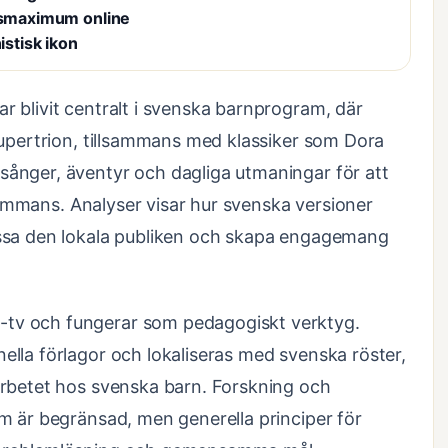
onsmaximum online
istisk ikon
 blivit centralt i svenska barnprogram, där
Supertrion, tillsammans med klassiker som Dora
ånger, äventyr och dagliga utmaningar för att
lsammans. Analyser visar hur svenska versioner
assa den lokala publiken och skapa engagemang
tv och fungerar som pedagogiskt verktyg.
lla förlagor och lokaliseras med svenska röster,
arbetet hos svenska barn. Forskning och
m är begränsad, men generella principer för