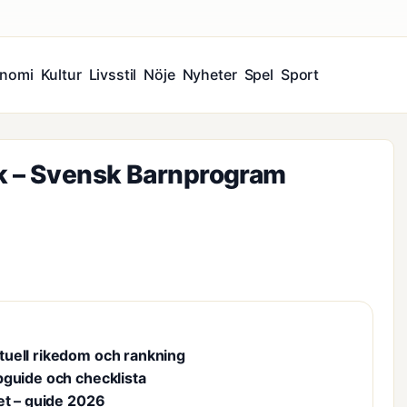
nomi
Kultur
Livsstil
Nöje
Nyheter
Spel
Sport
k – Svensk Barnprogram
tuell rikedom och rankning
pguide och checklista
et – guide 2026