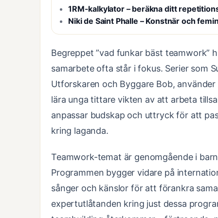
1RM-kalkylator – beräkna ditt repetiti
Niki de Saint Phalle – Konstnär och femin
Begreppet ”vad funkar bäst teamwork” har
samarbete ofta står i fokus. Serier som 
Utforskaren och Byggare Bob, använder s
lära unga tittare vikten av att arbeta til
anpassar budskap och uttryck för att p
kring laganda.
Teamwork-temat är genomgående i barn-
Programmen bygger vidare på internatione
sånger och känslor för att förankra sam
expertutlåtanden kring just dessa progra