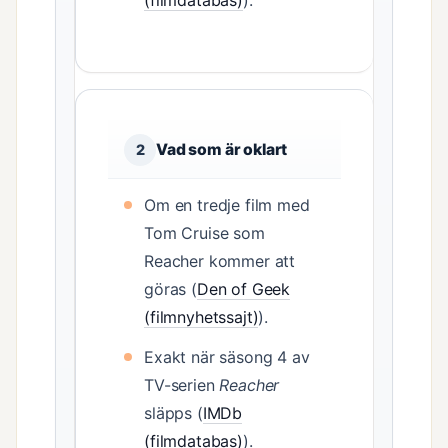
(filmdatabas)
).
Vad som är oklart
2
Om en tredje film med
Tom Cruise som
Reacher kommer att
göras (
Den of Geek
(filmnyhetssajt)
).
Exakt när säsong 4 av
TV-serien
Reacher
släpps (
IMDb
(filmdatabas)
).