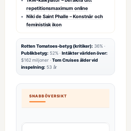
1RM-kalkylator – beräkna ditt
repetitionsmaximum online
Niki de Saint Phalle – Konstnär och
feministisk ikon
Rotten Tomatoes-betyg (kritiker):
36% ·
Publikbetyg:
52% ·
Intäkter världen över:
$162 miljoner ·
Tom Cruises ålder vid
inspelning:
53 år
SNABBÖVERSIKT