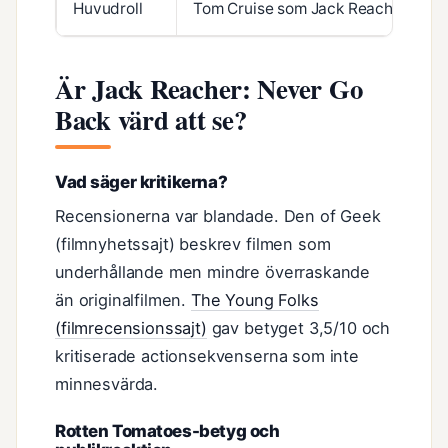
Huvudroll
Tom Cruise som Jack Reacher (
Chr
Är Jack Reacher: Never Go
Back värd att se?
Vad säger kritikerna?
Recensionerna var blandade. Den of Geek
(filmnyhetssajt) beskrev filmen som
underhållande men mindre överraskande
än originalfilmen.
The Young Folks
(filmrecensionssajt)
gav betyget 3,5/10 och
kritiserade actionsekvenserna som inte
minnesvärda.
Rotten Tomatoes-betyg och