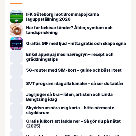
IFK Göteborg mot Brommapojkarna
laguppställning 2026
När får bebisar tänder? Ålder, symtom och
tandsprickning
Grattis GIF med ljud – hitta gratis och skapa egna
Enkel äppelpaj med havregryn – recept och
gräddningstips
5G-router med SIM-kort – guide och bäst i test
SVT program idag alla kanaler – så ser du tablån
Jag ljuger så bra – låten, artisten och Linda
Bengtzing idag
Skyddsrum nära mig karta – hitta närmaste
skyddsrum
Gratis julkort att ladda ner – Så gör du på nätet
(2025)