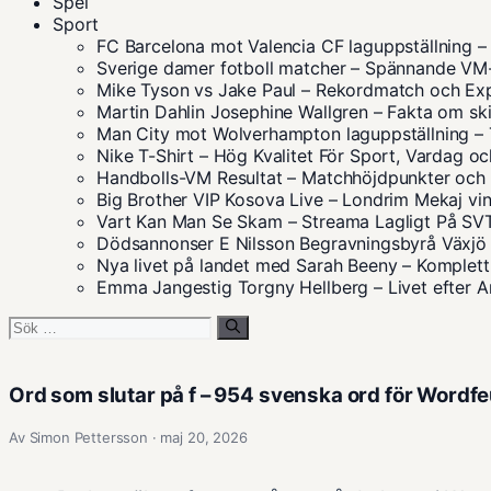
Spel
Sport
FC Barcelona mot Valencia CF laguppställning
Sverige damer fotboll matcher – Spännande V
Mike Tyson vs Jake Paul – Rekordmatch och Ex
Martin Dahlin Josephine Wallgren – Fakta om sk
Man City mot Wolverhampton laguppställning – 
Nike T-Shirt – Hög Kvalitet För Sport, Vardag oc
Handbolls-VM Resultat – Matchhöjdpunkter och S
Big Brother VIP Kosova Live – Londrim Mekaj vin
Vart Kan Man Se Skam – Streama Lagligt På S
Dödsannonser E Nilsson Begravningsbyrå Växjö 
Nya livet på landet med Sarah Beeny – Komplett
Emma Jangestig Torgny Hellberg – Livet efter
Sök
efter:
Ord som slutar på f – 954 svenska ord för Wordf
Av Simon Pettersson · maj 20, 2026