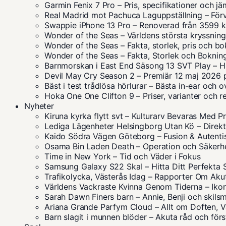
Garmin Fenix 7 Pro – Pris, specifikationer och jä
Real Madrid mot Pachuca Laguppställning – Förv
Swappie iPhone 13 Pro – Renoverad från 3599 k
Wonder of the Seas – Världens största kryssning
Wonder of the Seas – Fakta, storlek, pris och b
Wonder of the Seas – Fakta, Storlek och Boknin
Barnmorskan i East End Säsong 13 SVT Play – Hu
Devil May Cry Season 2 – Premiär 12 maj 2026 p
Bäst i test trådlösa hörlurar – Bästa in-ear och 
Hoka One One Clifton 9 – Priser, varianter och r
Nyheter
Kiruna kyrka flytt svt – Kulturarv Bevaras Med P
Lediga Lägenheter Helsingborg Utan Kö – Direkt 
Kaido Södra Vägen Göteborg – Fusion & Autent
Osama Bin Laden Death – Operation och Säkerh
Time in New York – Tid och Väder i Fokus
Samsung Galaxy S22 Skal – Hitta Ditt Perfekta 
Trafikolycka, Västerås Idag – Rapporter Om Akut
Världens Vackraste Kvinna Genom Tiderna – Iko
Sarah Dawn Finers barn – Annie, Benji och skil
Ariana Grande Parfym Cloud – Allt om Doften, Va
Barn slagit i munnen blöder – Akuta råd och förs