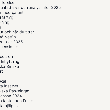
mförelse
äntad elva och analys inför 2025
r med garanti
sfartyg
okning
g
r och när du tittar
å Netflix
over-ear 2025
ecensioner
recision
Inflyttning
iska Smaker
et
Skal
a Insatser
niska Rankningar
smässan 2024
rianter och Priser
ta hjälpen