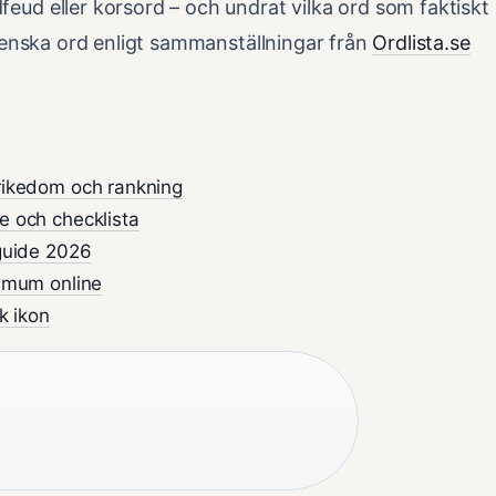
feud eller korsord – och undrat vilka ord som faktiskt
 svenska ord enligt sammanställningar från
Ordlista.se
rikedom och rankning
e och checklista
 guide 2026
ximum online
k ikon