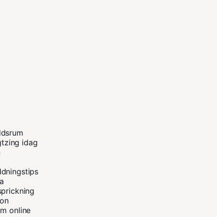
ddsrum
gtzing idag
n
ddningstips
na
sprickning
kon
um online