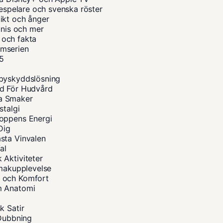
despelare och svenska röster
ikt och ånger
unis och mer
a och fakta
ilmserien
25
abyskyddslösning
åd För Hudvård
na Smaker
stalgi
roppens Energi
Dig
sta Vinvalen
al
 Aktiviteter
Smakupplevelse
s och Komfort
m Anatomi
k Satir
 Dubbning