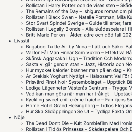
Rollistan i Harry Potter och de vises sten – Skå
The Remains of the Day – Ishiguros roman om pl
Rollistan i Black Swan – Natalie Portman, Mila K
Stor Svart Spindel Sverige – Guide till arter, far
Rollistan i Legally Blonde – Alla skådespelare i f
Britt-Marie Per on – Ålder, adre och död fall 20
Livsstil
Bugaboo Turtle Air by Nuna – Lätt och Säker B
Varför Får Man Finnar Som Vuxen – Effektiva R
Skånsk Äggakaka i Ugn – Tradition Och Moder
Sakta vi går genom stan – Jazz, Historia och No
Hur mycket kalorier bränner man på en dag – K
Är Grekisk Yoghurt Nyttigt – Hälsosamt Val För 
Prisvärd Pinot Noir Systembolaget – Upptäck Bä
Lediga Lägenheter Västerås Centrum – Trygga V
Vad kan man göra när man har tråkigt – Upptäck
Kyckling sweet chili crème fraiche – Familjens 
Home Hotel Grand Helsingborg – Tidlös Elegan
Hur Ska Slidöppningen Se Ut – Tydliga Fakta O
Nöje
The Dead Don’t Die – Kult Zombiefilm Med Ironis
Rollistan i Tidlös Prinsessa – Skådespelare Och