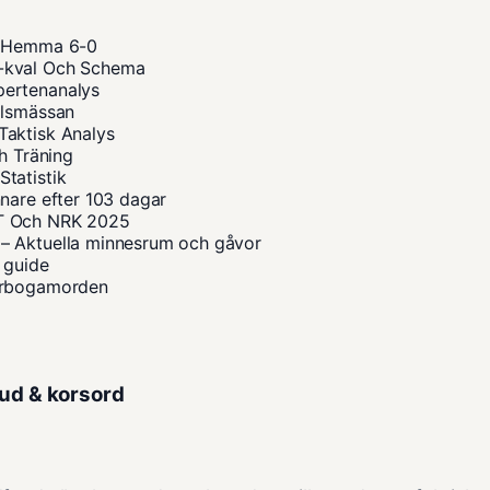
 – Hemma 6-0
M-kval Och Schema
pertenanalys
ilsmässan
Taktisk Analys
h Träning
tatistik
nare efter 103 dagar
VT Och NRK 2025
– Aktuella minnesrum och gåvor
 guide
 Arbogamorden
eud & korsord