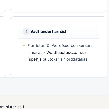
Vad händer härnäst
4
Fler listor för Wordfeud och korsord
lanseras –
Wordfeudfusk.com.se
(spelhjälp)
utökar sin orddatabas
m slutar på f.