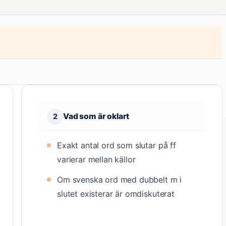
Vad som är oklart
2
Exakt antal ord som slutar på ff
varierar mellan källor
Om svenska ord med dubbelt m i
slutet existerar är omdiskuterat