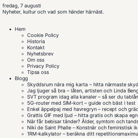
fredag, 7 augusti
Nyheter, kultur och vad som händer härnäst.
Hem
Cookie Policy
Historia
Kontakt
Nyhetsbrev
Om oss
Privacy Policy
Tipsa oss
Blogg
Skyddsrum nära mig karta – hitta närmaste sky
Jag ljuger så bra – låten, artisten och Linda Ben
SVT program idag alla kanaler – så ser du tablå
5G-router med SIM-kort – guide och bäst i test
Enkel äppelpaj med havregryn – recept och grä
Grattis GIF med ljud – hitta gratis och skapa eg
När får bebisar tänder? Ålder, symtom och tand
Niki de Saint Phalle – Konstnär och feministisk i
1RM-kalkylator – beräkna ditt repetitionsmaxim