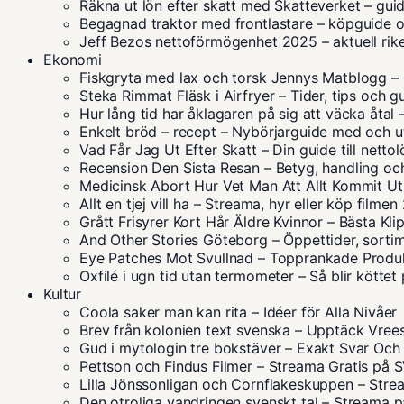
Räkna ut lön efter skatt med Skatteverket – gu
Begagnad traktor med frontlastare – köpguide o
Jeff Bezos nettoförmögenhet 2025 – aktuell ri
Ekonomi
Fiskgryta med lax och torsk Jennys Matblogg – 
Steka Rimmat Fläsk i Airfryer – Tider, tips och g
Hur lång tid har åklagaren på sig att väcka åtal
Enkelt bröd – recept – Nybörjarguide med och ut
Vad Får Jag Ut Efter Skatt – Din guide till netto
Recension Den Sista Resan – Betyg, handling oc
Medicinsk Abort Hur Vet Man Att Allt Kommit Ut
Allt en tjej vill ha – Streama, hyr eller köp filme
Grått Frisyrer Kort Hår Äldre Kvinnor – Bästa Kl
And Other Stories Göteborg – Öppettider, sorti
Eye Patches Mot Svullnad – Topprankade Produ
Oxfilé i ugn tid utan termometer – Så blir köttet
Kultur
Coola saker man kan rita – Idéer för Alla Nivåer
Brev från kolonien text svenska – Upptäck Vrees
Gud i mytologin tre bokstäver – Exakt Svar Och
Pettson och Findus Filmer – Streama Gratis på 
Lilla Jönssonligan och Cornflakeskuppen – Stream
Den otroliga vandringen svenskt tal – Streama 