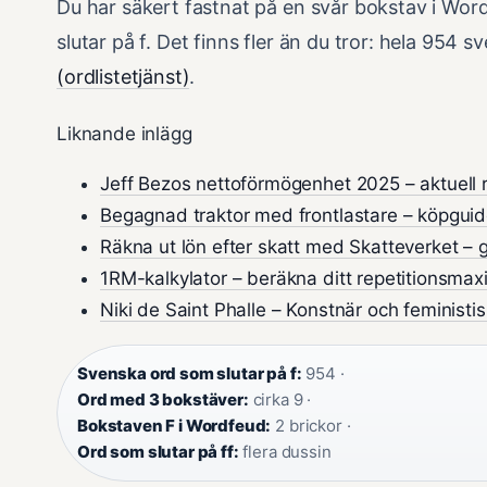
Du har säkert fastnat på en svår bokstav i Word
slutar på f. Det finns fler än du tror: hela 954
(ordlistetjänst)
.
Liknande inlägg
Jeff Bezos nettoförmögenhet 2025 – aktuell 
Begagnad traktor med frontlastare – köpguid
Räkna ut lön efter skatt med Skatteverket –
1RM-kalkylator – beräkna ditt repetitionsma
Niki de Saint Phalle – Konstnär och feministis
Svenska ord som slutar på f:
954 ·
Ord med 3 bokstäver:
cirka 9 ·
Bokstaven F i Wordfeud:
2 brickor ·
Ord som slutar på ff:
flera dussin