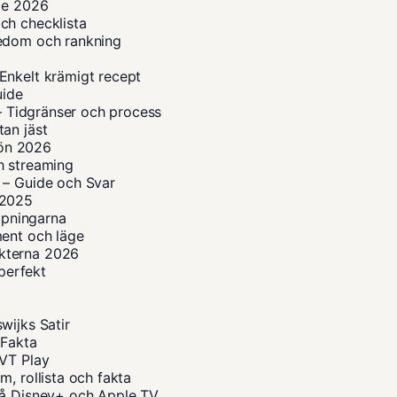
ide 2026
ch checklista
kedom och rankning
Enkelt krämigt recept
uide
 – Tidgränser och process
an jäst
lön 2026
h streaming
 – Guide och Svar
n 2025
ippningarna
ment och läge
kterna 2026
 perfekt
wijks Satir
 Fakta
SVT Play
, rollista och fakta
på Disney+ och Apple TV