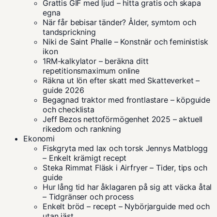
Grattis GIF med ljud – hitta gratis och skapa
egna
När får bebisar tänder? Ålder, symtom och
tandsprickning
Niki de Saint Phalle – Konstnär och feministisk
ikon
1RM-kalkylator – beräkna ditt
repetitionsmaximum online
Räkna ut lön efter skatt med Skatteverket –
guide 2026
Begagnad traktor med frontlastare – köpguide
och checklista
Jeff Bezos nettoförmögenhet 2025 – aktuell
rikedom och rankning
Ekonomi
Fiskgryta med lax och torsk Jennys Matblogg
– Enkelt krämigt recept
Steka Rimmat Fläsk i Airfryer – Tider, tips och
guide
Hur lång tid har åklagaren på sig att väcka åtal
– Tidgränser och process
Enkelt bröd – recept – Nybörjarguide med och
utan jäst