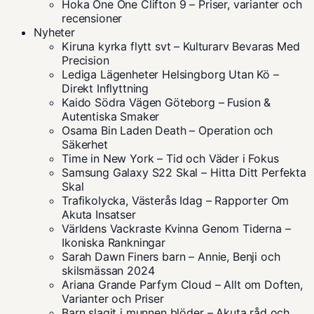
Hoka One One Clifton 9 – Priser, varianter och
recensioner
Nyheter
Kiruna kyrka flytt svt – Kulturarv Bevaras Med
Precision
Lediga Lägenheter Helsingborg Utan Kö –
Direkt Inflyttning
Kaido Södra Vägen Göteborg – Fusion &
Autentiska Smaker
Osama Bin Laden Death – Operation och
Säkerhet
Time in New York – Tid och Väder i Fokus
Samsung Galaxy S22 Skal – Hitta Ditt Perfekta
Skal
Trafikolycka, Västerås Idag – Rapporter Om
Akuta Insatser
Världens Vackraste Kvinna Genom Tiderna –
Ikoniska Rankningar
Sarah Dawn Finers barn – Annie, Benji och
skilsmässan 2024
Ariana Grande Parfym Cloud – Allt om Doften,
Varianter och Priser
Barn slagit i munnen blöder – Akuta råd och