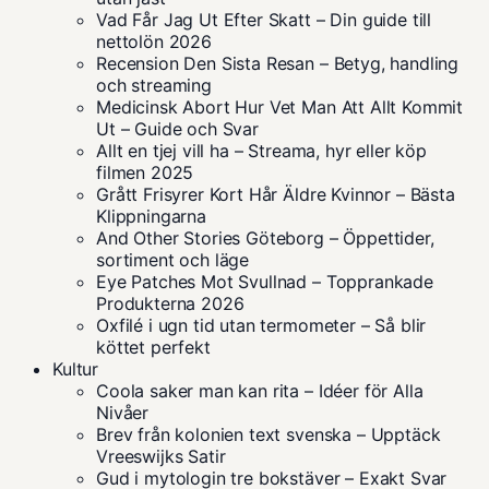
Vad Får Jag Ut Efter Skatt – Din guide till
nettolön 2026
Recension Den Sista Resan – Betyg, handling
och streaming
Medicinsk Abort Hur Vet Man Att Allt Kommit
Ut – Guide och Svar
Allt en tjej vill ha – Streama, hyr eller köp
filmen 2025
Grått Frisyrer Kort Hår Äldre Kvinnor – Bästa
Klippningarna
And Other Stories Göteborg – Öppettider,
sortiment och läge
Eye Patches Mot Svullnad – Topprankade
Produkterna 2026
Oxfilé i ugn tid utan termometer – Så blir
köttet perfekt
Kultur
Coola saker man kan rita – Idéer för Alla
Nivåer
Brev från kolonien text svenska – Upptäck
Vreeswijks Satir
Gud i mytologin tre bokstäver – Exakt Svar