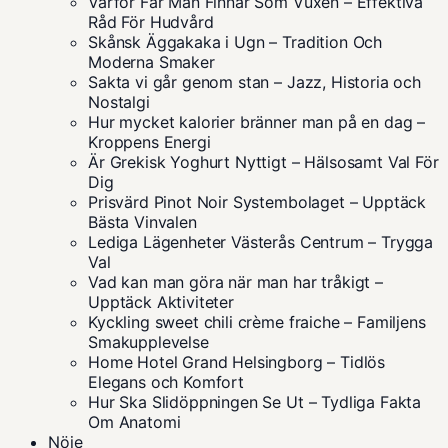
Varför Får Man Finnar Som Vuxen – Effektiva
Råd För Hudvård
Skånsk Äggakaka i Ugn – Tradition Och
Moderna Smaker
Sakta vi går genom stan – Jazz, Historia och
Nostalgi
Hur mycket kalorier bränner man på en dag –
Kroppens Energi
Är Grekisk Yoghurt Nyttigt – Hälsosamt Val För
Dig
Prisvärd Pinot Noir Systembolaget – Upptäck
Bästa Vinvalen
Lediga Lägenheter Västerås Centrum – Trygga
Val
Vad kan man göra när man har tråkigt –
Upptäck Aktiviteter
Kyckling sweet chili crème fraiche – Familjens
Smakupplevelse
Home Hotel Grand Helsingborg – Tidlös
Elegans och Komfort
Hur Ska Slidöppningen Se Ut – Tydliga Fakta
Om Anatomi
Nöje