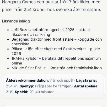
Nangarra Games och passar från 7 års ålder, med
priser från 254 kronor hos svenska återförsäljare.
Liknande inlägg
Jeff Bezos nettoförmögenhet 2025 – aktuell
rikedom och rankning
Begagnad traktor med frontlastare – köpguide och
checklista
Räkna ut lön efter skatt med Skatteverket – guide
2026
1RM-kalkylator – beräkna ditt repetitionsmaximum
online
Niki de Saint Phalle – Konstnär och feministisk ikon
Åldersrekommendation:
7 år och uppåt ·
Lägsta pris:
254 kr ·
Speltyp:
Frågespel för familjen ·
Antal spelare:
2–8 ·
Speltid:
20–40 minuter