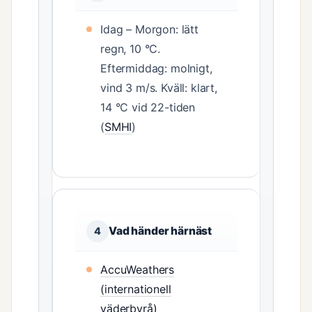
Idag – Morgon: lätt
regn, 10 °C.
Eftermiddag: molnigt,
vind 3 m/s. Kväll: klart,
14 °C vid 22-tiden
(
SMHI
)
Vad händer härnäst
4
AccuWeathers
(internationell
väderbyrå)