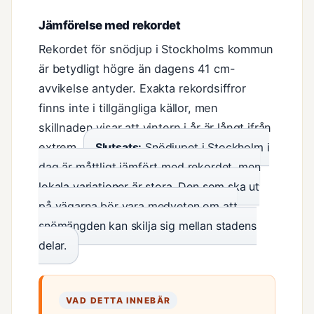
Jämförelse med rekordet
Rekordet för snödjup i Stockholms kommun
är betydligt högre än dagens 41 cm-
avvikelse antyder. Exakta rekordsiffror
finns inte i tillgängliga källor, men
skillnaden visar att vintern i år är långt ifrån
extrem.
Slutsats:
Snödjupet i Stockholm i
dag är måttligt jämfört med rekordet, men
lokala variationer är stora. Den som ska ut
på vägarna bör vara medveten om att
snömängden kan skilja sig mellan stadens
delar.
VAD DETTA INNEBÄR