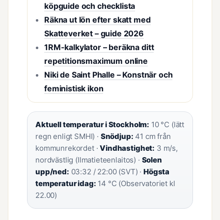
köpguide och checklista
Räkna ut lön efter skatt med
Skatteverket – guide 2026
1RM-kalkylator – beräkna ditt
repetitionsmaximum online
Niki de Saint Phalle – Konstnär och
feministisk ikon
Aktuell temperatur i Stockholm:
10 °C (lätt
regn enligt SMHI) ·
Snödjup:
41 cm från
kommunrekordet ·
Vindhastighet:
3 m/s,
nordvästlig (Ilmatieteenlaitos) ·
Solen
upp/ned:
03:32 / 22:00 (SVT) ·
Högsta
temperatur idag:
14 °C (Observatoriet kl
22.00)