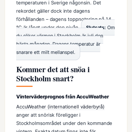
temperaturen i Sverige någonsin. Det
rekordet gäller dock inte dagens
förhållanden – dagens toppnotering på 14
°C är långt under den nivån.
Slutsats:
Om
du söker värmen i Stockholm är juli den
bästa månaden. Dagens temperatur är
snarare ett milt mellanspel.
Kommer det att snöa i
Stockholm snart?
Vinterväderprognos från AccuWeather
AccuWeather (internationell väderbyrå)
anger att snörisk föreligger i
Stockholmsområdet under den kommande
vintern. Exakta datum finns inte för