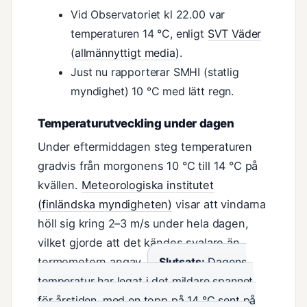
Vid Observatoriet kl 22.00 var
temperaturen 14 °C, enligt
SVT Väder
(allmännyttigt media)
.
Just nu rapporterar SMHI (statlig
myndighet) 10 °C med lätt regn.
Temperaturutveckling under dagen
Under eftermiddagen steg temperaturen
gradvis från morgonens 10 °C till 14 °C på
kvällen.
Meteorologiska institutet
(finländska myndigheten)
visar att vindarna
höll sig kring 2–3 m/s under hela dagen,
vilket gjorde att det kändes svalare än
termometern angav.
Slutsats:
Dagens
temperatur har legat i det mildare spannet
för årstiden, med en topp på 14 °C sent på