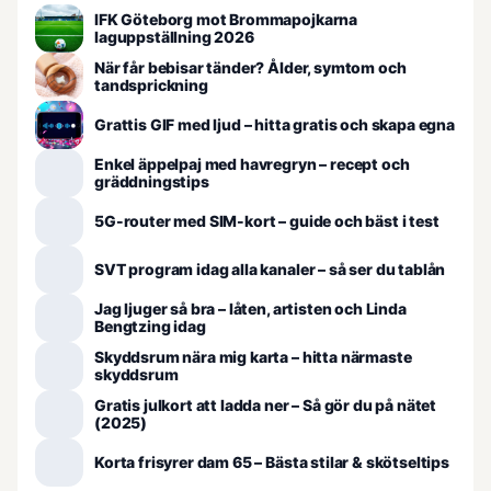
IFK Göteborg mot Brommapojkarna
laguppställning 2026
När får bebisar tänder? Ålder, symtom och
tandsprickning
Grattis GIF med ljud – hitta gratis och skapa egna
Enkel äppelpaj med havregryn – recept och
gräddningstips
5G-router med SIM-kort – guide och bäst i test
SVT program idag alla kanaler – så ser du tablån
Jag ljuger så bra – låten, artisten och Linda
Bengtzing idag
Skyddsrum nära mig karta – hitta närmaste
skyddsrum
Gratis julkort att ladda ner – Så gör du på nätet
(2025)
Korta frisyrer dam 65 – Bästa stilar & skötseltips