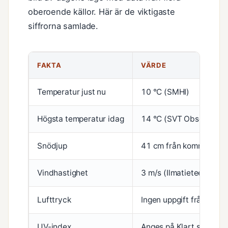
oberoende källor. Här är de viktigaste
siffrorna samlade.
FAKTA
VÄRDE
Temperatur just nu
10 °C (SMHI)
Högsta temperatur idag
14 °C (SVT Observatori
Snödjup
41 cm från kommunrek
Vindhastighet
3 m/s (Ilmatieteenlaitos
Lufttryck
Ingen uppgift från indat
UV-index
Anges på Klart.se – var