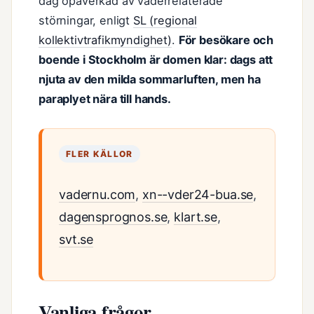
dag opåverkad av väderrelaterade
störningar, enligt
SL (regional
kollektivtrafikmyndighet)
.
För besökare och
boende i Stockholm är domen klar: dags att
njuta av den milda sommarluften, men ha
paraplyet nära till hands.
FLER KÄLLOR
vadernu.com
,
xn--vder24-bua.se
,
dagensprognos.se
,
klart.se
,
svt.se
Vanliga frågor