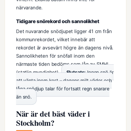
närvarande.
Tidigare snörekord och sannolikhet
Det nuvarande snödjupet ligger 41 cm från
kommunrekordet, vilket innebär att
rekordet är avsevärt högre än dagens nivå.
Sannolikheten för snöfall inom den
närmaste tiden bedöms som låg av SMHI
(statlig myndighet).
Slutsats:
Ingen snö är
att vänta inom kort – dagens milt väder och
låga snödjup talar för fortsatt regn snarare
än snö.
När är det bäst väder i
Stockholm?