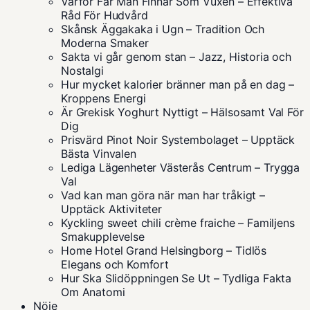
Varför Får Man Finnar Som Vuxen – Effektiva
Råd För Hudvård
Skånsk Äggakaka i Ugn – Tradition Och
Moderna Smaker
Sakta vi går genom stan – Jazz, Historia och
Nostalgi
Hur mycket kalorier bränner man på en dag –
Kroppens Energi
Är Grekisk Yoghurt Nyttigt – Hälsosamt Val För
Dig
Prisvärd Pinot Noir Systembolaget – Upptäck
Bästa Vinvalen
Lediga Lägenheter Västerås Centrum – Trygga
Val
Vad kan man göra när man har tråkigt –
Upptäck Aktiviteter
Kyckling sweet chili crème fraiche – Familjens
Smakupplevelse
Home Hotel Grand Helsingborg – Tidlös
Elegans och Komfort
Hur Ska Slidöppningen Se Ut – Tydliga Fakta
Om Anatomi
Nöje