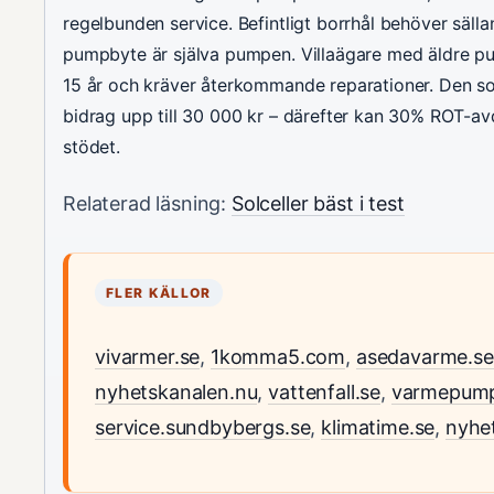
regelbunden service. Befintligt borrhål behöver säll
pumpbyte är själva pumpen. Villaägare med äldre 
15 år och kräver återkommande reparationer. Den so
bidrag upp till 30 000 kr – därefter kan 30% ROT-avd
stödet.
Relaterad läsning:
Solceller bäst i test
FLER KÄLLOR
vivarmer.se
,
1komma5.com
,
asedavarme.se
nyhetskanalen.nu
,
vattenfall.se
,
varmepump
service.sundbybergs.se
,
klimatime.se
,
nyhe