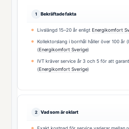
Bekräftade fakta
1
Livslängd 15–20 år enligt
Energikomfort Sv
Kollektorslang i borrhål håller över 100 år 
(
Energikomfort Sverige
)
IVT kräver service år 3 och 5 för att garant
(
Energikomfort Sverige
)
Vad som är oklart
2
Exakt kostnad för service varierar mellan 