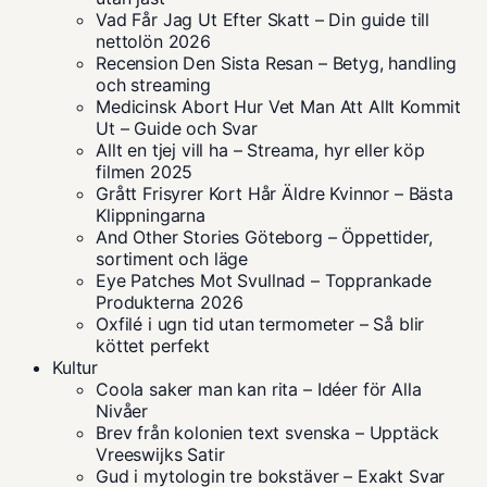
Vad Får Jag Ut Efter Skatt – Din guide till
nettolön 2026
Recension Den Sista Resan – Betyg, handling
och streaming
Medicinsk Abort Hur Vet Man Att Allt Kommit
Ut – Guide och Svar
Allt en tjej vill ha – Streama, hyr eller köp
filmen 2025
Grått Frisyrer Kort Hår Äldre Kvinnor – Bästa
Klippningarna
And Other Stories Göteborg – Öppettider,
sortiment och läge
Eye Patches Mot Svullnad – Topprankade
Produkterna 2026
Oxfilé i ugn tid utan termometer – Så blir
köttet perfekt
Kultur
Coola saker man kan rita – Idéer för Alla
Nivåer
Brev från kolonien text svenska – Upptäck
Vreeswijks Satir
Gud i mytologin tre bokstäver – Exakt Svar