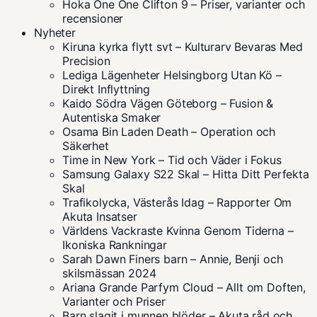
Hoka One One Clifton 9 – Priser, varianter och
recensioner
Nyheter
Kiruna kyrka flytt svt – Kulturarv Bevaras Med
Precision
Lediga Lägenheter Helsingborg Utan Kö –
Direkt Inflyttning
Kaido Södra Vägen Göteborg – Fusion &
Autentiska Smaker
Osama Bin Laden Death – Operation och
Säkerhet
Time in New York – Tid och Väder i Fokus
Samsung Galaxy S22 Skal – Hitta Ditt Perfekta
Skal
Trafikolycka, Västerås Idag – Rapporter Om
Akuta Insatser
Världens Vackraste Kvinna Genom Tiderna –
Ikoniska Rankningar
Sarah Dawn Finers barn – Annie, Benji och
skilsmässan 2024
Ariana Grande Parfym Cloud – Allt om Doften,
Varianter och Priser
Barn slagit i munnen blöder – Akuta råd och