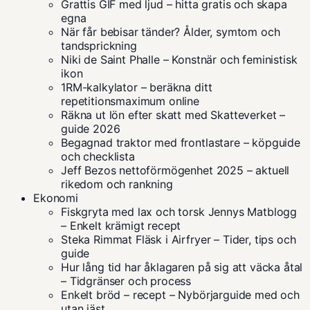
Grattis GIF med ljud – hitta gratis och skapa
egna
När får bebisar tänder? Ålder, symtom och
tandsprickning
Niki de Saint Phalle – Konstnär och feministisk
ikon
1RM-kalkylator – beräkna ditt
repetitionsmaximum online
Räkna ut lön efter skatt med Skatteverket –
guide 2026
Begagnad traktor med frontlastare – köpguide
och checklista
Jeff Bezos nettoförmögenhet 2025 – aktuell
rikedom och rankning
Ekonomi
Fiskgryta med lax och torsk Jennys Matblogg
– Enkelt krämigt recept
Steka Rimmat Fläsk i Airfryer – Tider, tips och
guide
Hur lång tid har åklagaren på sig att väcka åtal
– Tidgränser och process
Enkelt bröd – recept – Nybörjarguide med och
utan jäst