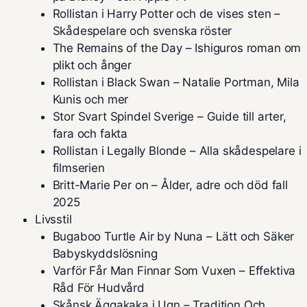
Rollistan i Harry Potter och de vises sten –
Skådespelare och svenska röster
The Remains of the Day – Ishiguros roman om
plikt och ånger
Rollistan i Black Swan – Natalie Portman, Mila
Kunis och mer
Stor Svart Spindel Sverige – Guide till arter,
fara och fakta
Rollistan i Legally Blonde – Alla skådespelare i
filmserien
Britt-Marie Per on – Ålder, adre och död fall
2025
Livsstil
Bugaboo Turtle Air by Nuna – Lätt och Säker
Babyskyddslösning
Varför Får Man Finnar Som Vuxen – Effektiva
Råd För Hudvård
Skånsk Äggakaka i Ugn – Tradition Och