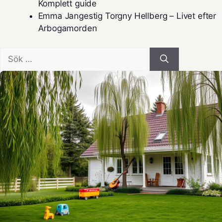
Komplett guide
Emma Jangestig Torgny Hellberg – Livet efter
Arbogamorden
Sök
efter: