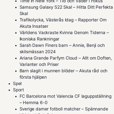
Time in New York – Tid och Väder i Fokus
Samsung Galaxy S22 Skal – Hitta Ditt Perfekta
Skal
Trafikolycka, Västerås Idag – Rapporter Om
Akuta Insatser
Världens Vackraste Kvinna Genom Tiderna –
Ikoniska Rankningar
Sarah Dawn Finers barn – Annie, Benji och
skilsmässan 2024
Ariana Grande Parfym Cloud – Allt om Doften,
Varianter och Priser
Barn slagit i munnen blöder – Akuta råd och
första hjälpen
Spel
Sport
FC Barcelona mot Valencia CF laguppställning
– Hemma 6-0
Sverige damer fotboll matcher – Spännande