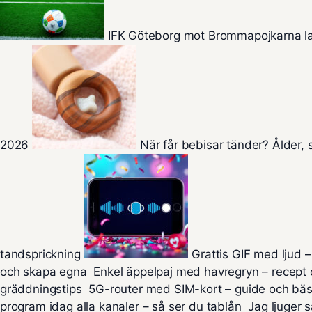
IFK Göteborg mot Brommapojkarna la
2026
När får bebisar tänder? Ålder,
tandsprickning
Grattis GIF med ljud – 
och skapa egna
Enkel äppelpaj med havregryn – recept
gräddningstips
5G-router med SIM-kort – guide och bäst
program idag alla kanaler – så ser du tablån
Jag ljuger s