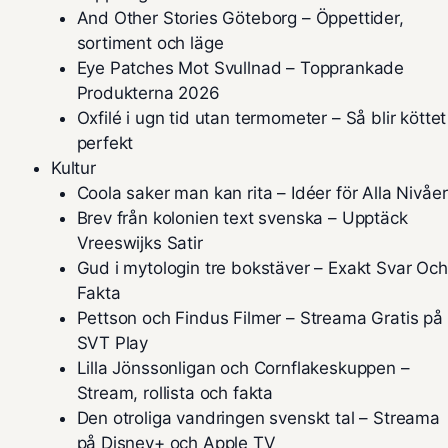
And Other Stories Göteborg – Öppettider,
sortiment och läge
Eye Patches Mot Svullnad – Topprankade
Produkterna 2026
Oxfilé i ugn tid utan termometer – Så blir köttet
perfekt
Kultur
Coola saker man kan rita – Idéer för Alla Nivåer
Brev från kolonien text svenska – Upptäck
Vreeswijks Satir
Gud i mytologin tre bokstäver – Exakt Svar Och
Fakta
Pettson och Findus Filmer – Streama Gratis på
SVT Play
Lilla Jönssonligan och Cornflakeskuppen –
Stream, rollista och fakta
Den otroliga vandringen svenskt tal – Streama
på Disney+ och Apple TV