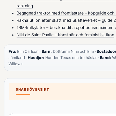
rankning
Begagnad traktor med frontlastare – köpguide och 
Räkna ut lön efter skatt med Skatteverket – guide 
1RM-kalkylator – beräkna ditt repetitionsmaximum 
Niki de Saint Phalle – Konstnär och feministisk ikon
Fru:
Elin Carlson ·
Barn:
Döttrarna Nina och Ella ·
Bostadsor
Jämtland ·
Husdjur:
Hunden Texas och tre hästar ·
Band:
We
Willows
SNABBÖVERSIKT