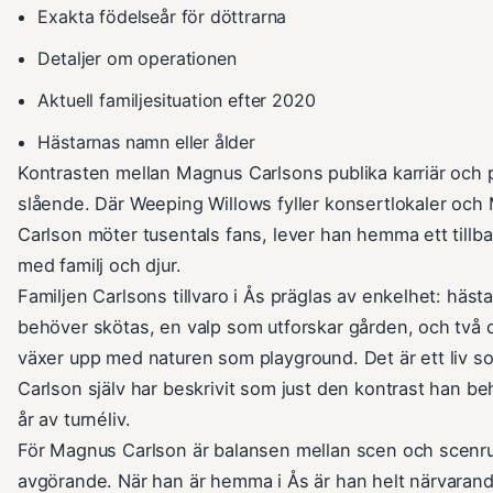
Exakta födelseår för döttrarna
Detaljer om operationen
Aktuell familjesituation efter 2020
Hästarnas namn eller ålder
Kontrasten mellan Magnus Carlsons publika karriär och pr
slående. Där Weeping Willows fyller konsertlokaler oc
Carlson möter tusentals fans, lever han hemma ett tillba
med familj och djur.
Familjen Carlsons tillvaro i Ås präglas av enkelhet: häst
behöver skötas, en valp som utforskar gården, och två 
växer upp med naturen som playground. Det är ett liv 
Carlson själv har beskrivit som just den kontrast han be
år av turnéliv.
För Magnus Carlson är balansen mellan scen och scen
avgörande. När han är hemma i Ås är han helt närvarand