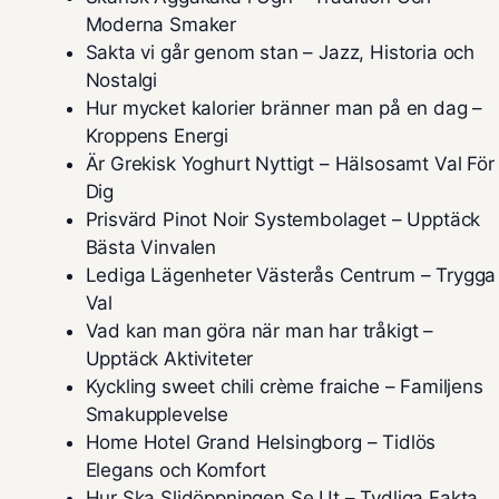
Moderna Smaker
Sakta vi går genom stan – Jazz, Historia och
Nostalgi
Hur mycket kalorier bränner man på en dag –
Kroppens Energi
Är Grekisk Yoghurt Nyttigt – Hälsosamt Val För
Dig
Prisvärd Pinot Noir Systembolaget – Upptäck
Bästa Vinvalen
Lediga Lägenheter Västerås Centrum – Trygga
Val
Vad kan man göra när man har tråkigt –
Upptäck Aktiviteter
Kyckling sweet chili crème fraiche – Familjens
Smakupplevelse
Home Hotel Grand Helsingborg – Tidlös
Elegans och Komfort
Hur Ska Slidöppningen Se Ut – Tydliga Fakta