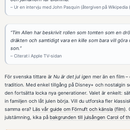
– Ur en intervju med John Pasquin (återgiven på Wikipedia 
”Tim Allen har beskrivit rollen som tomten som en drö
dräkten och samtidigt vara en kille som bara vill göra r
son.”
– Citerat i Apple TV-sidan
För svenska tittare är
Nu är det jul igen
mer än en film – 
tradition. Med enkel tillgång på Disney+ och nostalgin so
den fortsätta locka nya generationer. Valet är enkelt: sät
in familjen och låt julen börja. Vill du utforska fler klassis
samma era?
Läs vår guide om Förnuft och känsla (film)
.
julstämning, kika på
bakgrunden till julsången Carol of t