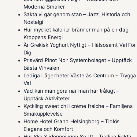
Moderna Smaker
Sakta vi går genom stan – Jazz, Historia och
Nostalgi
Hur mycket kalorier bränner man på en dag –
Kroppens Energi
Är Grekisk Yoghurt Nyttigt – Hälsosamt Val För
Dig
Prisvärd Pinot Noir Systembolaget – Upptäck
Bästa Vinvalen
Lediga Lägenheter Västerås Centrum – Trygga
Val
Vad kan man göra när man har tråkigt –
Upptäck Aktiviteter
Kyckling sweet chili crème fraiche – Familjens
Smakupplevelse
Home Hotel Grand Helsingborg – Tidlös
Elegans och Komfort
Hur Ska Slidöppningen Se Ut – Tydliga Fakta