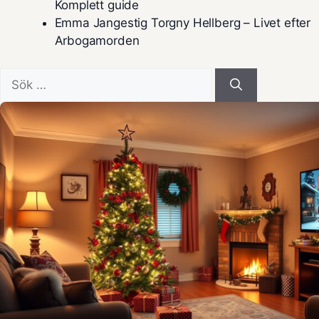
Komplett guide
Emma Jangestig Torgny Hellberg – Livet efter
Arbogamorden
Sök
efter: