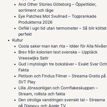
And Other Stories Göteborg – Öppettider,
sortiment och läge
Eye Patches Mot Svullnad – Topprankade
Produkterna 2026
Oxfilé i ugn tid utan termometer – Så blir köttet
perfekt
Kultur
Coola saker man kan rita – Idéer för Alla Nivåer
Brev från kolonien text svenska – Upptäck
Vreeswijks Satir
Gud i mytologin tre bokstäver – Exakt Svar Och
Fakta
Pettson och Findus Filmer – Streama Gratis på
SVT Play
Lilla Jönssonligan och Cornflakeskuppen –
Stream, rollista och fakta
Den otroliga vandringen svenskt tal – Streama
på Disney+ och Apple TV