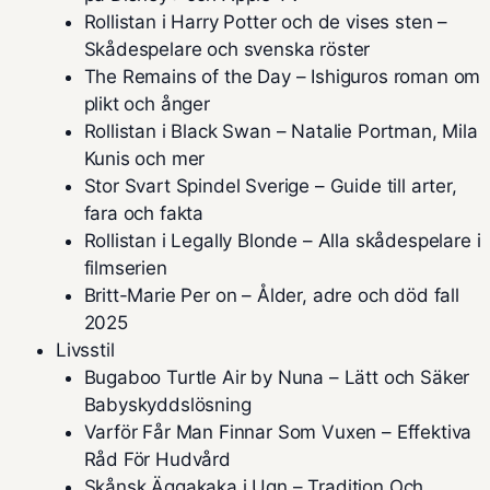
Rollistan i Harry Potter och de vises sten –
Skådespelare och svenska röster
The Remains of the Day – Ishiguros roman om
plikt och ånger
Rollistan i Black Swan – Natalie Portman, Mila
Kunis och mer
Stor Svart Spindel Sverige – Guide till arter,
fara och fakta
Rollistan i Legally Blonde – Alla skådespelare i
filmserien
Britt-Marie Per on – Ålder, adre och död fall
2025
Livsstil
Bugaboo Turtle Air by Nuna – Lätt och Säker
Babyskyddslösning
Varför Får Man Finnar Som Vuxen – Effektiva
Råd För Hudvård
Skånsk Äggakaka i Ugn – Tradition Och