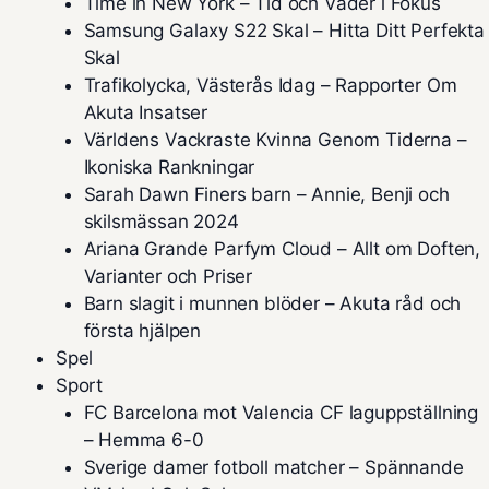
Time in New York – Tid och Väder i Fokus
Samsung Galaxy S22 Skal – Hitta Ditt Perfekta
Skal
Trafikolycka, Västerås Idag – Rapporter Om
Akuta Insatser
Världens Vackraste Kvinna Genom Tiderna –
Ikoniska Rankningar
Sarah Dawn Finers barn – Annie, Benji och
skilsmässan 2024
Ariana Grande Parfym Cloud – Allt om Doften,
Varianter och Priser
Barn slagit i munnen blöder – Akuta råd och
första hjälpen
Spel
Sport
FC Barcelona mot Valencia CF laguppställning
– Hemma 6-0
Sverige damer fotboll matcher – Spännande