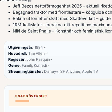
Jeff Bezos nettoförmögenhet 2025 – aktuell riked
Begagnad traktor med frontlastare – köpguide och
Räkna ut lön efter skatt med Skatteverket – guid
1RM-kalkylator – beräkna ditt repetitionsmaximum
Niki de Saint Phalle – Konstnär och feministisk iko
Utgivningsår:
1994 ·
Huvudroll:
Tim Allen ·
Regissör:
John Pasquin ·
Genre:
Familj, Komedi ·
Streamingtjänster:
Disney+, SF Anytime, Apple TV
SNABBÖVERSIKT