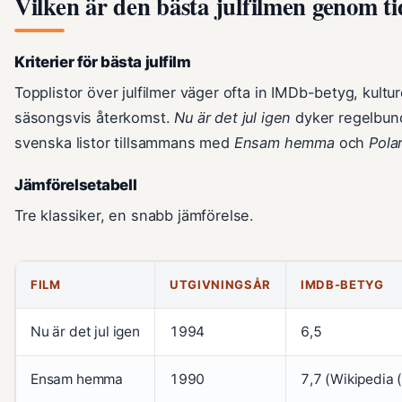
Vilken är den bästa julfilmen genom t
Kriterier för bästa julfilm
Topplistor över julfilmer väger ofta in IMDb-betyg, kultu
säsongsvis återkomst.
Nu är det jul igen
dyker regelbund
svenska listor tillsammans med
Ensam hemma
och
Pola
Jämförelsetabell
Tre klassiker, en snabb jämförelse.
FILM
UTGIVNINGSÅR
IMDB-BETYG
Nu är det jul igen
1994
6,5
Ensam hemma
1990
7,7 (Wikipedia 