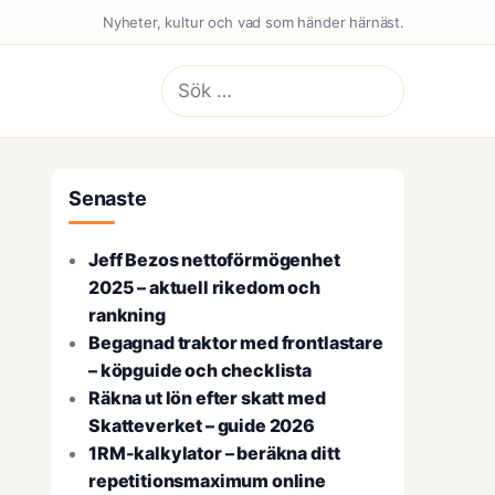
Nyheter, kultur och vad som händer härnäst.
Sök
efter:
Senaste
Jeff Bezos nettoförmögenhet
2025 – aktuell rikedom och
rankning
Begagnad traktor med frontlastare
– köpguide och checklista
Räkna ut lön efter skatt med
Skatteverket – guide 2026
1RM-kalkylator – beräkna ditt
repetitionsmaximum online