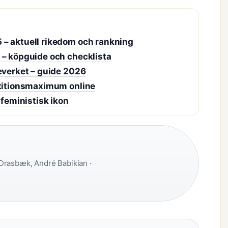
 – aktuell rikedom och rankning
 – köpguide och checklista
everket – guide 2026
etitionsmaximum online
 feministisk ikon
Drasbæk, André Babikian ·