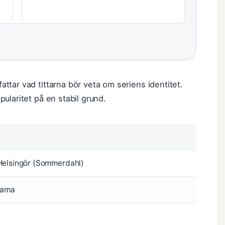
tar vad tittarna bör veta om seriens identitet.
ularitet på en stabil grund.
Helsingör (Sommerdahl)
rama