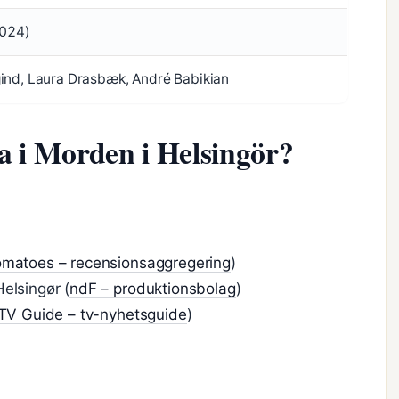
2024)
ind, Laura Drasbæk, André Babikian
a i Morden i Helsingör?
omatoes – recensionsaggregering
)
elsingør (
ndF – produktionsbolag
)
TV Guide – tv-nyhetsguide
)