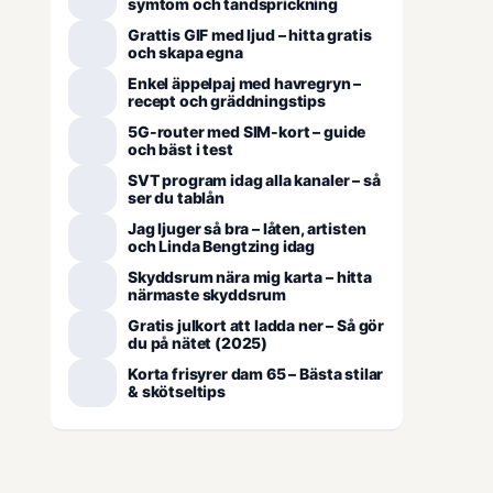
symtom och tandsprickning
Grattis GIF med ljud – hitta gratis
och skapa egna
Enkel äppelpaj med havregryn –
recept och gräddningstips
5G-router med SIM-kort – guide
och bäst i test
SVT program idag alla kanaler – så
ser du tablån
Jag ljuger så bra – låten, artisten
och Linda Bengtzing idag
Skyddsrum nära mig karta – hitta
närmaste skyddsrum
Gratis julkort att ladda ner – Så gör
du på nätet (2025)
Korta frisyrer dam 65 – Bästa stilar
& skötseltips