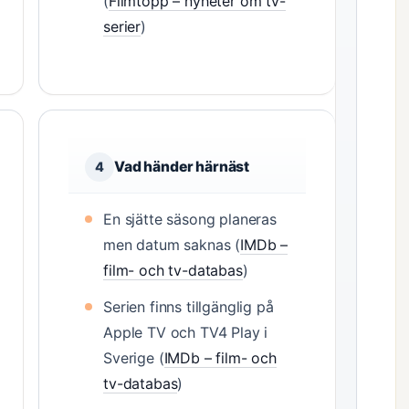
(
Filmtopp – nyheter om tv-
serier
)
Vad händer härnäst
4
En sjätte säsong planeras
men datum saknas (
IMDb –
film- och tv-databas
)
Serien finns tillgänglig på
Apple TV och TV4 Play i
Sverige (
IMDb – film- och
tv-databas
)