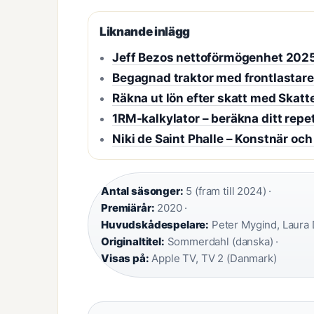
Liknande inlägg
Jeff Bezos nettoförmögenhet 2025
Begagnad traktor med frontlastare
Räkna ut lön efter skatt med Skatt
1RM-kalkylator – beräkna ditt rep
Niki de Saint Phalle – Konstnär och
Antal säsonger:
5 (fram till 2024) ·
Premiärår:
2020 ·
Huvudskådespelare:
Peter Mygind, Laura 
Originaltitel:
Sommerdahl (danska) ·
Visas på:
Apple TV, TV 2 (Danmark)