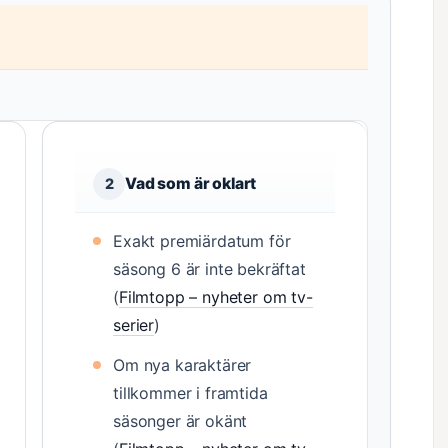
Vad som är oklart
2
Exakt premiärdatum för
säsong 6 är inte bekräftat
(
Filmtopp – nyheter om tv-
serier
)
Om nya karaktärer
tillkommer i framtida
säsonger är okänt