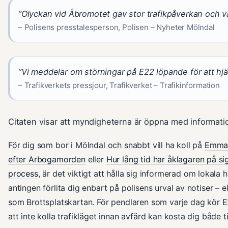
”Olyckan vid Åbromotet gav stor trafikpåverkan och v
– Polisens presstalesperson, Polisen – Nyheter Mölndal
”Vi meddelar om störningar på E22 löpande för att hjälp
– Trafikverkets pressjour, Trafikverket – Trafikinformation
Citaten visar att myndigheterna är öppna med informat
För dig som bor i Mölndal och snabbt vill ha koll på
Emma 
efter Arbogamorden
eller
Hur lång tid har åklagaren på si
process
, är det viktigt att hålla sig informerad om lokala h
antingen förlita dig enbart på polisens urval av notiser – 
som Brottsplatskartan. För pendlaren som varje dag kör E2
att inte kolla trafikläget innan avfärd kan kosta dig både 