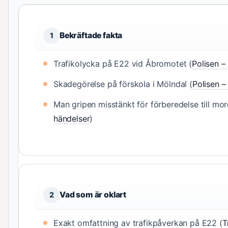
Bekräftade fakta
1
Trafikolycka på E22 vid Åbromotet (
Polisen –
Skadegörelse på förskola i Mölndal (
Polisen –
Man gripen misstänkt för förberedelse till mo
händelser
)
Vad som är oklart
2
Exakt omfattning av trafikpåverkan på E22 (
T