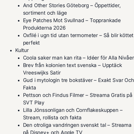
And Other Stories Göteborg – Öppettider,
sortiment och läge
Eye Patches Mot Svullnad – Topprankade
Produkterna 2026
Oxfilé i ugn tid utan termometer – Så blir köttet
perfekt
Kultur
Coola saker man kan rita – Idéer för Alla Nivåer
Brev från kolonien text svenska – Upptäck
Vreeswijks Satir
Gud i mytologin tre bokstäver – Exakt Svar Och
Fakta
Pettson och Findus Filmer – Streama Gratis på
SVT Play
Lilla Jönssonligan och Cornflakeskuppen –
Stream, rollista och fakta
Den otroliga vandringen svenskt tal – Streama
på Disney+ och Apple TV