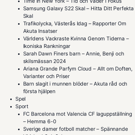
Time in New York – Tid och Väder i Fokus
Samsung Galaxy S22 Skal – Hitta Ditt Perfekta
Skal
Trafikolycka, Västerås Idag – Rapporter Om
Akuta Insatser
Världens Vackraste Kvinna Genom Tiderna –
Ikoniska Rankningar
Sarah Dawn Finers barn – Annie, Benji och
skilsmässan 2024
Ariana Grande Parfym Cloud – Allt om Doften,
Varianter och Priser
Barn slagit i munnen blöder – Akuta råd och
första hjälpen
Spel
Sport
FC Barcelona mot Valencia CF laguppställning
– Hemma 6-0
Sverige damer fotboll matcher – Spännande