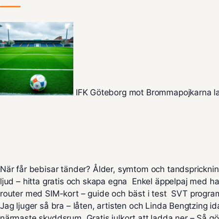
IFK Göteborg mot Brommapojkarna la
När får bebisar tänder? Ålder, symtom och tandsprickni
ljud – hitta gratis och skapa egna
Enkel äppelpaj med ha
router med SIM-kort – guide och bäst i test
SVT program 
Jag ljuger så bra – låten, artisten och Linda Bengtzing i
närmaste skyddsrum
Gratis julkort att ladda ner – Så g