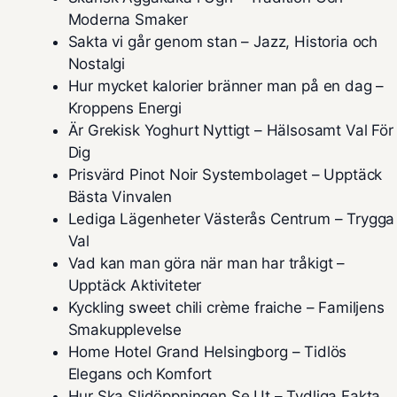
Moderna Smaker
Sakta vi går genom stan – Jazz, Historia och
Nostalgi
Hur mycket kalorier bränner man på en dag –
Kroppens Energi
Är Grekisk Yoghurt Nyttigt – Hälsosamt Val För
Dig
Prisvärd Pinot Noir Systembolaget – Upptäck
Bästa Vinvalen
Lediga Lägenheter Västerås Centrum – Trygga
Val
Vad kan man göra när man har tråkigt –
Upptäck Aktiviteter
Kyckling sweet chili crème fraiche – Familjens
Smakupplevelse
Home Hotel Grand Helsingborg – Tidlös
Elegans och Komfort
Hur Ska Slidöppningen Se Ut – Tydliga Fakta