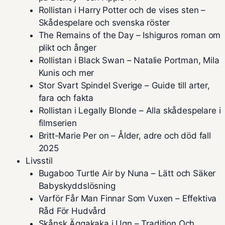
Rollistan i Harry Potter och de vises sten –
Skådespelare och svenska röster
The Remains of the Day – Ishiguros roman om
plikt och ånger
Rollistan i Black Swan – Natalie Portman, Mila
Kunis och mer
Stor Svart Spindel Sverige – Guide till arter,
fara och fakta
Rollistan i Legally Blonde – Alla skådespelare i
filmserien
Britt-Marie Per on – Ålder, adre och död fall
2025
Livsstil
Bugaboo Turtle Air by Nuna – Lätt och Säker
Babyskyddslösning
Varför Får Man Finnar Som Vuxen – Effektiva
Råd För Hudvård
Skånsk Äggakaka i Ugn – Tradition Och