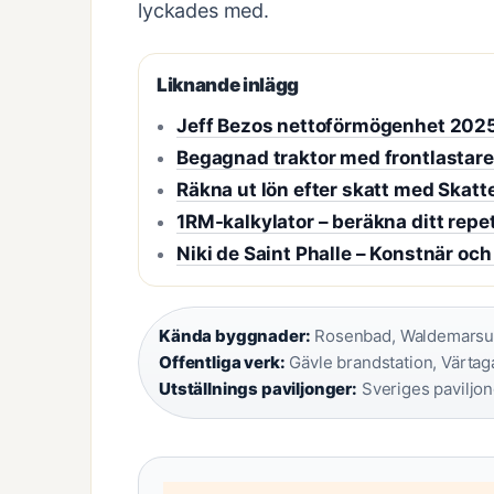
lyckades med.
Liknande inlägg
Jeff Bezos nettoförmögenhet 2025
Begagnad traktor med frontlastare
Räkna ut lön efter skatt med Skatt
1RM-kalkylator – beräkna ditt rep
Niki de Saint Phalle – Konstnär och
Kända byggnader:
Rosenbad, Waldemarsudd
Offentliga verk:
Gävle brandstation, Värtag
Utställnings paviljonger:
Sveriges paviljon