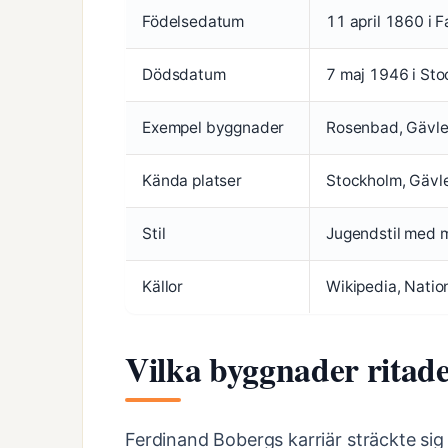
Födelsedatum
11 april 1860 i F
Dödsdatum
7 maj 1946 i St
Exempel byggnader
Rosenbad, Gävle 
Kända platser
Stockholm, Gävl
Stil
Jugendstil med m
Källor
Wikipedia, Natio
Vilka byggnader ritad
Ferdinand Bobergs karriär sträckte sig 