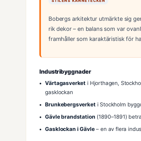
STILENS KÄNNETECKEN
Bobergs arkitektur utmärkte sig ge
rik dekor – en balans som var ovan
framhåller som karaktäristisk för ha
Industribyggnader
Värtagasverket
i Hjorthagen, Stockho
gasklockan
Brunkebergsverket
i Stockholm bygg
Gävle brandstation
(1890–1891) betra
Gasklockan i Gävle
– en av flera indu