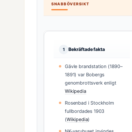
SNABBÖVERSIKT
Bekräftade fakta
1
Gävle brandstation (1890–
1891) var Bobergs
genombrottsverk enligt
Wikipedia
Rosenbad i Stockholm
fullbordades 1903
(
Wikipedia
)
NK-varuhuset invigdes