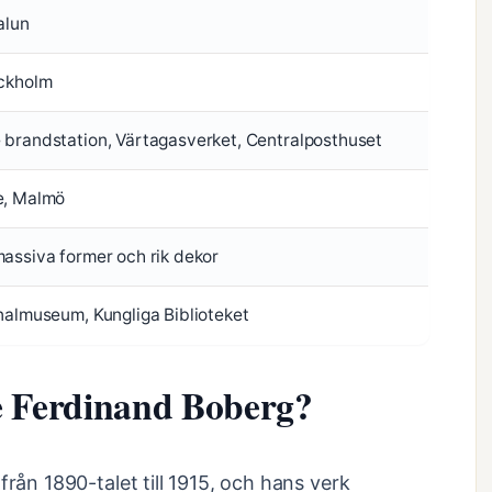
alun
ockholm
brandstation, Värtagasverket, Centralposthuset
e, Malmö
assiva former och rik dekor
nalmuseum, Kungliga Biblioteket
e Ferdinand Boberg?
från 1890-talet till 1915, och hans verk