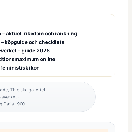
 – aktuell rikedom och rankning
 – köpguide och checklista
everket – guide 2026
etitionsmaximum online
 feministisk ikon
e, Thielska galleriet ·
asverket ·
g Paris 1900