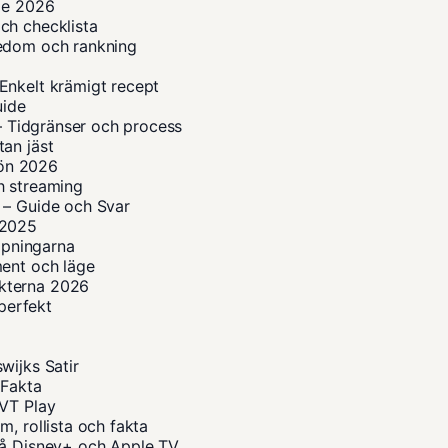
ide 2026
ch checklista
kedom och rankning
Enkelt krämigt recept
uide
 – Tidgränser och process
an jäst
lön 2026
h streaming
 – Guide och Svar
n 2025
ippningarna
ment och läge
kterna 2026
 perfekt
wijks Satir
 Fakta
SVT Play
, rollista och fakta
på Disney+ och Apple TV