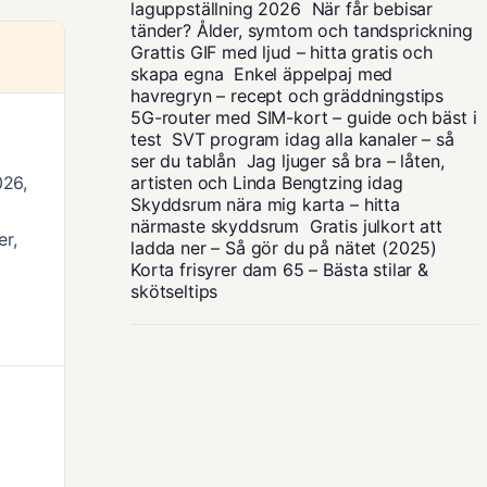
laguppställning 2026
När får bebisar
tänder? Ålder, symtom och tandsprickning
Grattis GIF med ljud – hitta gratis och
skapa egna
Enkel äppelpaj med
havregryn – recept och gräddningstips
5G-router med SIM-kort – guide och bäst i
test
SVT program idag alla kanaler – så
ser du tablån
Jag ljuger så bra – låten,
026,
artisten och Linda Bengtzing idag
Skyddsrum nära mig karta – hitta
närmaste skyddsrum
Gratis julkort att
er,
ladda ner – Så gör du på nätet (2025)
Korta frisyrer dam 65 – Bästa stilar &
skötseltips