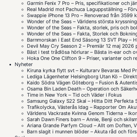
Garmin Fenix 7 Pro – Pris, specifikationer och jä
Real Madrid mot Pachuca Laguppställning – Förv
Swappie iPhone 13 Pro – Renoverad från 3599 k
Wonder of the Seas – Världens största kryssning
Wonder of the Seas – Fakta, storlek, pris och b
Wonder of the Seas – Fakta, Storlek och Boknin
Barnmorskan i East End Säsong 13 SVT Play – Hu
Devil May Cry Season 2 – Premiär 12 maj 2026 p
Bäst i test trådlösa hörlurar – Bästa in-ear och 
Hoka One One Clifton 9 – Priser, varianter och r
Nyheter
Kiruna kyrka flytt svt – Kulturarv Bevaras Med P
Lediga Lägenheter Helsingborg Utan Kö – Direkt 
Kaido Södra Vägen Göteborg – Fusion & Autent
Osama Bin Laden Death – Operation och Säkerh
Time in New York – Tid och Väder i Fokus
Samsung Galaxy S22 Skal – Hitta Ditt Perfekta 
Trafikolycka, Västerås Idag – Rapporter Om Akut
Världens Vackraste Kvinna Genom Tiderna – Iko
Sarah Dawn Finers barn – Annie, Benji och skil
Ariana Grande Parfym Cloud – Allt om Doften, Va
Barn slagit i munnen blöder – Akuta råd och förs