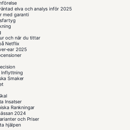
mförelse
äntad elva och analys inför 2025
r med garanti
sfartyg
okning
g
r och när du tittar
å Netflix
over-ear 2025
ecensioner
recision
Inflyttning
iska Smaker
et
Skal
a Insatser
niska Rankningar
smässan 2024
rianter och Priser
ta hjälpen