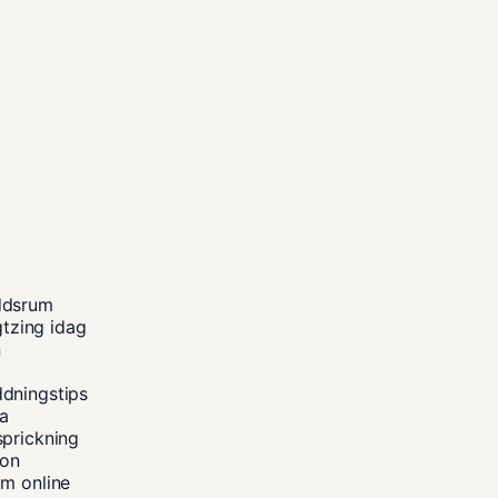
ddsrum
gtzing idag
n
ddningstips
na
sprickning
kon
um online