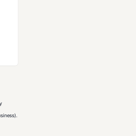
y
siness
).