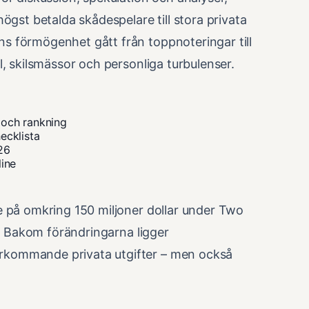
ögst betalda skådespelare till stora privata
s förmögenhet gått från toppnoteringar till
, skilsmässor och personliga turbulenser.
 och rankning
ecklista
26
line
e på omkring 150 miljoner dollar under Two
r. Bakom förändringarna ligger
rkommande privata utgifter – men också