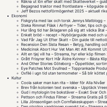
Räkna ut lön efter skatt med Skatteverket – gu
Begagnad traktor med frontlastare – köpguide o
Jeff Bezos nettoförmögenhet 2025 – aktuell ri
Ekonomi
Fiskgryta med lax och torsk Jennys Matblogg – 
Steka Rimmat Fläsk i Airfryer – Tider, tips och g
Hur lång tid har åklagaren på sig att väcka åtal
Enkelt bröd – recept – Nybörjarguide med och ut
Vad Får Jag Ut Efter Skatt – Din guide till netto
Recension Den Sista Resan – Betyg, handling oc
Medicinsk Abort Hur Vet Man Att Allt Kommit Ut
Allt en tjej vill ha – Streama, hyr eller köp filme
Grått Frisyrer Kort Hår Äldre Kvinnor – Bästa Kl
And Other Stories Göteborg – Öppettider, sorti
Eye Patches Mot Svullnad – Topprankade Produ
Oxfilé i ugn tid utan termometer – Så blir köttet
Kultur
Coola saker man kan rita – Idéer för Alla Nivåer
Brev från kolonien text svenska – Upptäck Vrees
Gud i mytologin tre bokstäver – Exakt Svar Och
Pettson och Findus Filmer – Streama Gratis på 
Lilla Jönssonligan och Cornflakeskuppen – Stream
Den otroliga vandringen svenskt tal – Streama 