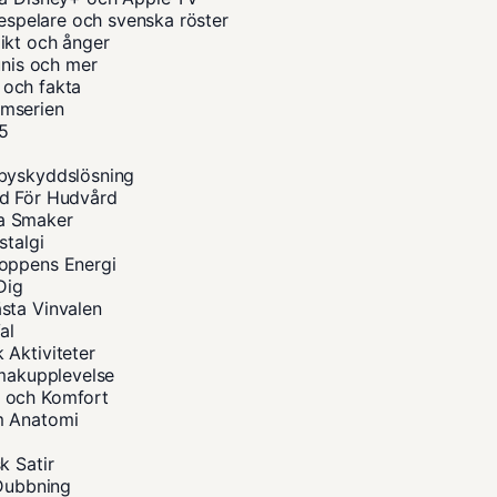
despelare och svenska röster
ikt och ånger
unis och mer
a och fakta
ilmserien
25
abyskyddslösning
åd För Hudvård
na Smaker
stalgi
roppens Energi
Dig
sta Vinvalen
al
 Aktiviteter
Smakupplevelse
s och Komfort
m Anatomi
k Satir
 Dubbning