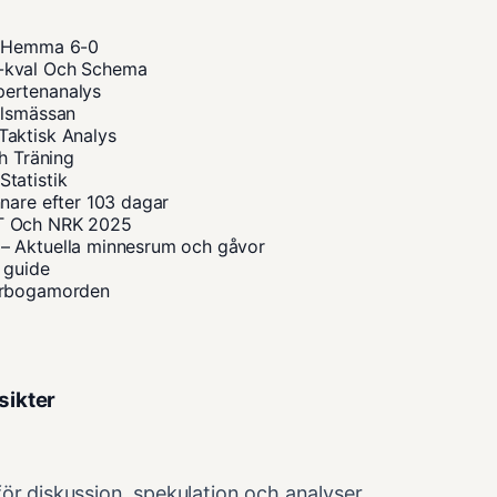
 – Hemma 6-0
M-kval Och Schema
pertenanalys
ilsmässan
Taktisk Analys
h Träning
tatistik
nare efter 103 dagar
VT Och NRK 2025
– Aktuella minnesrum och gåvor
 guide
 Arbogamorden
sikter
ör diskussion, spekulation och analyser,