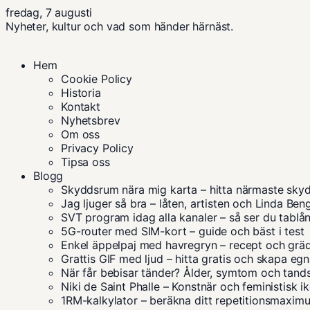
fredag, 7 augusti
Nyheter, kultur och vad som händer härnäst.
Hem
Cookie Policy
Historia
Kontakt
Nyhetsbrev
Om oss
Privacy Policy
Tipsa oss
Blogg
Skyddsrum nära mig karta – hitta närmaste sky
Jag ljuger så bra – låten, artisten och Linda Ben
SVT program idag alla kanaler – så ser du tablå
5G-router med SIM-kort – guide och bäst i test
Enkel äppelpaj med havregryn – recept och grä
Grattis GIF med ljud – hitta gratis och skapa eg
När får bebisar tänder? Ålder, symtom och tand
Niki de Saint Phalle – Konstnär och feministisk i
1RM-kalkylator – beräkna ditt repetitionsmaxim