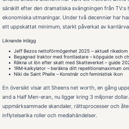
särskilt efter den dramatiska svängningen från TV:s h
ekonomiska utmaningar. Under två decennier har han
ett uppskattat minimum, starkt påverkat av karriärval
Liknande inlägg
Jeff Bezos nettoförmögenhet 2025 – aktuell rikedom
Begagnad traktor med frontlastare – köpguide och ch
Räkna ut lön efter skatt med Skatteverket – guide 20
1RM-kalkylator – beräkna ditt repetitionsmaximum on
Niki de Saint Phalle – Konstnär och feministisk ikon
En översikt visar att Sheens net worth, en gång upp
and a Half Men-eran, nu ligger kring 3 miljoner dolla
uppmärksammade skandaler, rättsprocesser och åte
inflytelserika roller och mediahändelser.