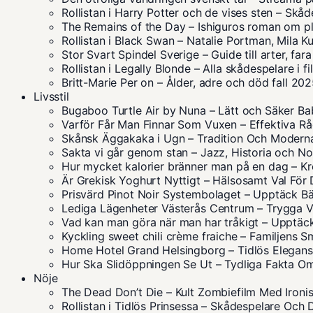
Rollistan i Harry Potter och de vises sten – Skå
The Remains of the Day – Ishiguros roman om pl
Rollistan i Black Swan – Natalie Portman, Mila K
Stor Svart Spindel Sverige – Guide till arter, far
Rollistan i Legally Blonde – Alla skådespelare i f
Britt-Marie Per on – Ålder, adre och död fall 20
Livsstil
Bugaboo Turtle Air by Nuna – Lätt och Säker B
Varför Får Man Finnar Som Vuxen – Effektiva R
Skånsk Äggakaka i Ugn – Tradition Och Moder
Sakta vi går genom stan – Jazz, Historia och No
Hur mycket kalorier bränner man på en dag – K
Är Grekisk Yoghurt Nyttigt – Hälsosamt Val För 
Prisvärd Pinot Noir Systembolaget – Upptäck Bä
Lediga Lägenheter Västerås Centrum – Trygga V
Vad kan man göra när man har tråkigt – Upptäck
Kyckling sweet chili crème fraiche – Familjens 
Home Hotel Grand Helsingborg – Tidlös Elegan
Hur Ska Slidöppningen Se Ut – Tydliga Fakta O
Nöje
The Dead Don’t Die – Kult Zombiefilm Med Ironis
Rollistan i Tidlös Prinsessa – Skådespelare Och