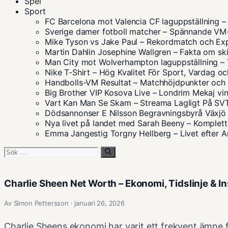
Spel
Sport
FC Barcelona mot Valencia CF laguppställning
Sverige damer fotboll matcher – Spännande V
Mike Tyson vs Jake Paul – Rekordmatch och Ex
Martin Dahlin Josephine Wallgren – Fakta om sk
Man City mot Wolverhampton laguppställning – 
Nike T-Shirt – Hög Kvalitet För Sport, Vardag oc
Handbolls-VM Resultat – Matchhöjdpunkter och S
Big Brother VIP Kosova Live – Londrim Mekaj vin
Vart Kan Man Se Skam – Streama Lagligt På S
Dödsannonser E Nilsson Begravningsbyrå Växjö 
Nya livet på landet med Sarah Beeny – Komplett
Emma Jangestig Torgny Hellberg – Livet efter
Sök
efter:
Charlie Sheen Net Worth – Ekonomi, Tidslinje & In
Av Simon Pettersson · januari 26, 2026
Charlie Sheens ekonomi har varit ett frekvent ämne f