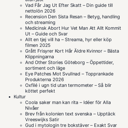
Vad Får Jag Ut Efter Skatt – Din guide till
nettolön 2026
Recension Den Sista Resan – Betyg, handling
och streaming
Medicinsk Abort Hur Vet Man Att Allt Kommit
Ut – Guide och Svar
Allt en tjej vill ha – Streama, hyr eller köp
filmen 2025
Grått Frisyrer Kort Hår Äldre Kvinnor – Bästa
Klippningarna
And Other Stories Göteborg – Öppettider,
sortiment och läge
Eye Patches Mot Svullnad – Topprankade
Produkterna 2026
Oxfilé i ugn tid utan termometer – Så blir
köttet perfekt
Kultur
Coola saker man kan rita – Idéer för Alla
Nivåer
Brev från kolonien text svenska – Upptäck
Vreeswijks Satir
Gud i mytologin tre bokstäver – Exakt Svar