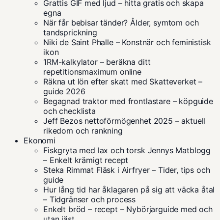
Grattis GIF med ljud – hitta gratis och skapa
egna
När får bebisar tänder? Ålder, symtom och
tandsprickning
Niki de Saint Phalle – Konstnär och feministisk
ikon
1RM-kalkylator – beräkna ditt
repetitionsmaximum online
Räkna ut lön efter skatt med Skatteverket –
guide 2026
Begagnad traktor med frontlastare – köpguide
och checklista
Jeff Bezos nettoförmögenhet 2025 – aktuell
rikedom och rankning
Ekonomi
Fiskgryta med lax och torsk Jennys Matblogg
– Enkelt krämigt recept
Steka Rimmat Fläsk i Airfryer – Tider, tips och
guide
Hur lång tid har åklagaren på sig att väcka åtal
– Tidgränser och process
Enkelt bröd – recept – Nybörjarguide med och
utan jäst