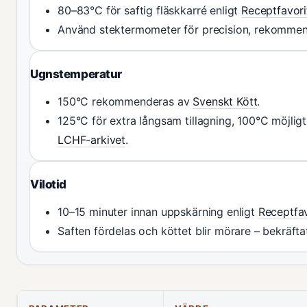
80–83°C för saftig fläskkarré enligt
Receptfavori
Använd stektermometer för precision, rekomme
Ugnstemperatur
150°C rekommenderas av
Svenskt Kött
.
125°C för extra långsam tillagning, 100°C möjligt
LCHF-arkivet
.
Vilotid
10–15 minuter innan uppskärning enligt
Receptfav
Saften fördelas och köttet blir mörare – bekräft