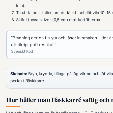
kilo).
Ta ut, ta bort folien om du täckt, och låt vila 10–15 
Skär i tunna skivor (0,5 cm) mot köttfibrerna.
”Brynning ger en fin yta och låser in smaken – det är e
ett riktigt gott resultat.” –
Svenskt Kött
Slutsats:
Bryn, krydda, tillaga på låg värme och låt vila 
perfekt fläskkarré.
Hur håller man fläskkarré saftig och
Låg och lång tillagning är hemligheten. LCHF-arkivet vi