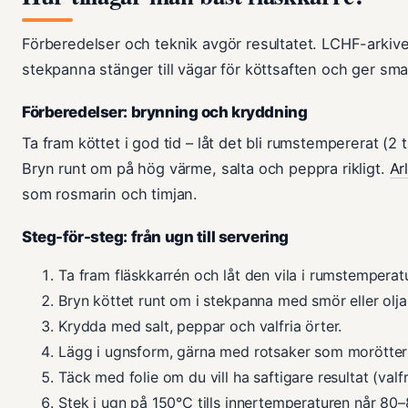
Förberedelser och teknik avgör resultatet. LCHF-arkive
stekpanna stänger till vägar för köttsaften och ger sma
Förberedelser: brynning och kryddning
Ta fram köttet i god tid – låt det bli rumstempererat (2 
Bryn runt om på hög värme, salta och peppra rikligt.
Ar
som rosmarin och timjan.
Steg-för-steg: från ugn till servering
Ta fram fläskkarrén och låt den vila i rumstemperat
Bryn köttet runt om i stekpanna med smör eller olja
Krydda med salt, peppar och valfria örter.
Lägg i ugnsform, gärna med rotsaker som morötter
Täck med folie om du vill ha saftigare resultat (valfri
Stek i ugn på 150°C tills innertemperaturen når 80