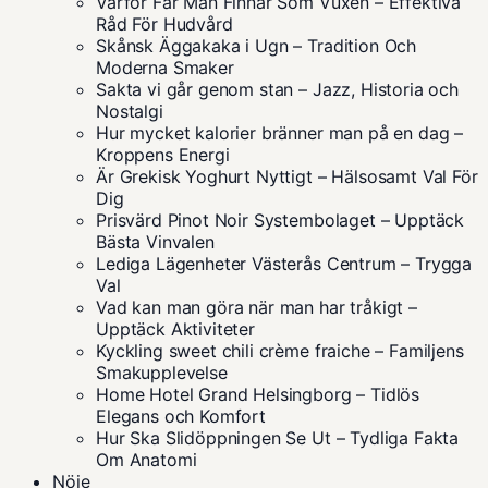
Varför Får Man Finnar Som Vuxen – Effektiva
Råd För Hudvård
Skånsk Äggakaka i Ugn – Tradition Och
Moderna Smaker
Sakta vi går genom stan – Jazz, Historia och
Nostalgi
Hur mycket kalorier bränner man på en dag –
Kroppens Energi
Är Grekisk Yoghurt Nyttigt – Hälsosamt Val För
Dig
Prisvärd Pinot Noir Systembolaget – Upptäck
Bästa Vinvalen
Lediga Lägenheter Västerås Centrum – Trygga
Val
Vad kan man göra när man har tråkigt –
Upptäck Aktiviteter
Kyckling sweet chili crème fraiche – Familjens
Smakupplevelse
Home Hotel Grand Helsingborg – Tidlös
Elegans och Komfort
Hur Ska Slidöppningen Se Ut – Tydliga Fakta
Om Anatomi
Nöje