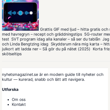
Grattis GIF med ljud – hitta gratis oc
med havregryn – recept och gräddningstips
5G-router med
test
SVT program idag alla kanaler – så ser du tablån
Jag 
och Linda Bengtzing idag
Skyddsrum nära mig karta – hit
julkort att ladda ner – Så gör du på nätet (2025)
Korta fri
skötseltips
nyhetsmagazinet.se är en modern guide till nyheter och
kultur — kurerad, snabb och lätt att navigera.
Utforska
Om oss
Kontakt