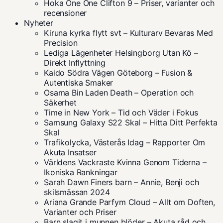
Hoka One One Clifton 9 – Priser, varianter och
recensioner
Nyheter
Kiruna kyrka flytt svt – Kulturarv Bevaras Med
Precision
Lediga Lägenheter Helsingborg Utan Kö –
Direkt Inflyttning
Kaido Södra Vägen Göteborg – Fusion &
Autentiska Smaker
Osama Bin Laden Death – Operation och
Säkerhet
Time in New York – Tid och Väder i Fokus
Samsung Galaxy S22 Skal – Hitta Ditt Perfekta
Skal
Trafikolycka, Västerås Idag – Rapporter Om
Akuta Insatser
Världens Vackraste Kvinna Genom Tiderna –
Ikoniska Rankningar
Sarah Dawn Finers barn – Annie, Benji och
skilsmässan 2024
Ariana Grande Parfym Cloud – Allt om Doften,
Varianter och Priser
Barn slagit i munnen blöder – Akuta råd och