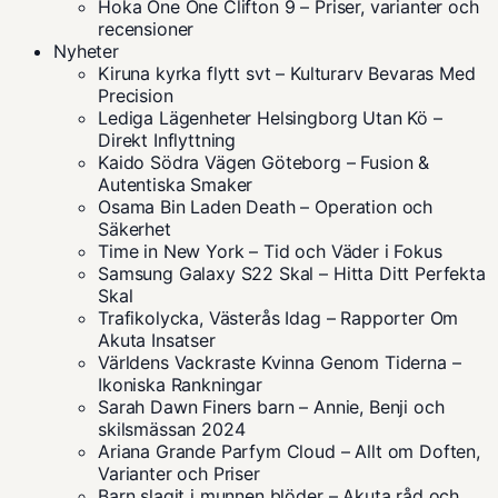
Hoka One One Clifton 9 – Priser, varianter och
recensioner
Nyheter
Kiruna kyrka flytt svt – Kulturarv Bevaras Med
Precision
Lediga Lägenheter Helsingborg Utan Kö –
Direkt Inflyttning
Kaido Södra Vägen Göteborg – Fusion &
Autentiska Smaker
Osama Bin Laden Death – Operation och
Säkerhet
Time in New York – Tid och Väder i Fokus
Samsung Galaxy S22 Skal – Hitta Ditt Perfekta
Skal
Trafikolycka, Västerås Idag – Rapporter Om
Akuta Insatser
Världens Vackraste Kvinna Genom Tiderna –
Ikoniska Rankningar
Sarah Dawn Finers barn – Annie, Benji och
skilsmässan 2024
Ariana Grande Parfym Cloud – Allt om Doften,
Varianter och Priser
Barn slagit i munnen blöder – Akuta råd och