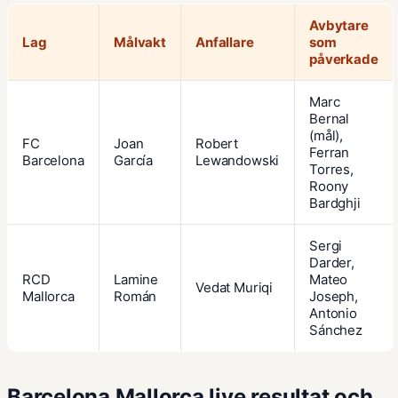
Avbytare
Lag
Målvakt
Anfallare
som
påverkade
Marc
Bernal
(mål),
FC
Joan
Robert
Ferran
Barcelona
García
Lewandowski
Torres,
Roony
Bardghji
Sergi
Darder,
RCD
Lamine
Mateo
Vedat Muriqi
Mallorca
Román
Joseph,
Antonio
Sánchez
Barcelona Mallorca live resultat och