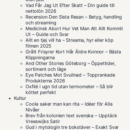
Vad Får Jag Ut Efter Skatt – Din guide till
nettolön 2026
Recension Den Sista Resan – Betyg, handling
och streaming
Medicinsk Abort Hur Vet Man Att Allt Kommit
Ut – Guide och Svar
Allt en tjej vill ha – Streama, hyr eller köp
filmen 2025
Grått Frisyrer Kort Hår Äldre Kvinnor – Bästa
Klippningarna
And Other Stories Göteborg – Öppettider,
sortiment och läge
Eye Patches Mot Svullnad – Topprankade
Produkterna 2026
Oxfilé i ugn tid utan termometer – Så blir
köttet perfekt
Kultur
Coola saker man kan rita – Idéer för Alla
Nivåer
Brev från kolonien text svenska – Upptäck
Vreeswijks Satir
Gud i mytologin tre bokstäver – Exakt Svar