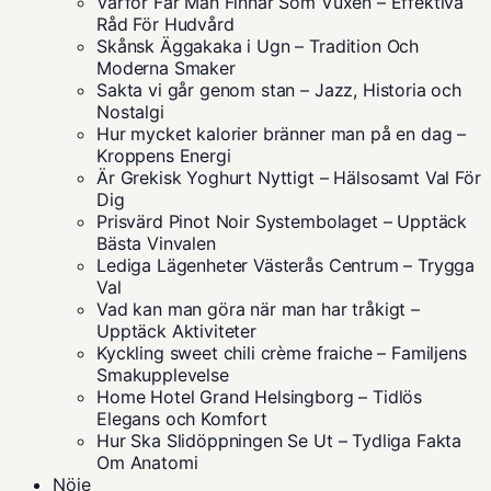
Varför Får Man Finnar Som Vuxen – Effektiva
Råd För Hudvård
Skånsk Äggakaka i Ugn – Tradition Och
Moderna Smaker
Sakta vi går genom stan – Jazz, Historia och
Nostalgi
Hur mycket kalorier bränner man på en dag –
Kroppens Energi
Är Grekisk Yoghurt Nyttigt – Hälsosamt Val För
Dig
Prisvärd Pinot Noir Systembolaget – Upptäck
Bästa Vinvalen
Lediga Lägenheter Västerås Centrum – Trygga
Val
Vad kan man göra när man har tråkigt –
Upptäck Aktiviteter
Kyckling sweet chili crème fraiche – Familjens
Smakupplevelse
Home Hotel Grand Helsingborg – Tidlös
Elegans och Komfort
Hur Ska Slidöppningen Se Ut – Tydliga Fakta
Om Anatomi
Nöje