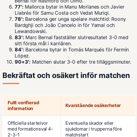
Bernal för Rashford och Olmo.
77′:
Mallorca bytar in Manu Morlanes och Javier
Llabrés för Samu Costa och Vedat Muriqi.
78′:
Barcelona ger unga spelare matchtid: Roony
Bardghji och João Cancelo in för Yamal och
Lewandowski.
83′:
Marc Bernal fastställer slutresultatet 3-0 med
sitt första mål i karriären.
84′:
Barcelona bytar in Tomás Marqués för Fermín
López.
90+3′:
Matchen slutar 3-0 efter tre tilläggsminuter.
Bekräftat och osäkert inför matchen
Fullt verifierad
Kvarstående osäkerheter
information
Officiella startelvor
Eventuella skador eller
med formationsval 4-
sjukdomar i trupperna före
2-3-1
matchstart