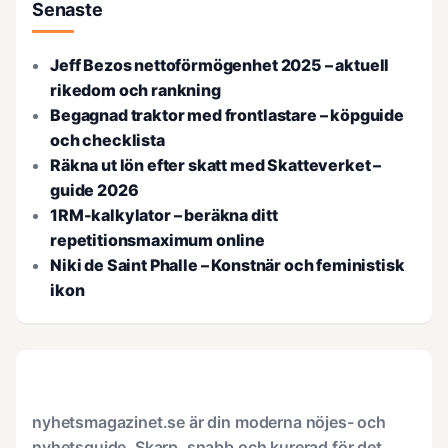
Senaste
Jeff Bezos nettoförmögenhet 2025 – aktuell
rikedom och rankning
Begagnad traktor med frontlastare – köpguide
och checklista
Räkna ut lön efter skatt med Skatteverket –
guide 2026
1RM-kalkylator – beräkna ditt
repetitionsmaximum online
Niki de Saint Phalle – Konstnär och feministisk
ikon
nyhetsmagazinet.se är din moderna nöjes- och
nyhetsguide. Skarp, snabb och kurerad för det