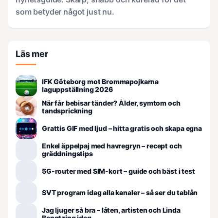
som betyder något just nu.
Läs mer
IFK Göteborg mot Brommapojkarna
laguppställning 2026
När får bebisar tänder? Ålder, symtom och
tandsprickning
Grattis GIF med ljud – hitta gratis och skapa egna
Enkel äppelpaj med havregryn – recept och
gräddningstips
5G-router med SIM-kort – guide och bäst i test
SVT program idag alla kanaler – så ser du tablån
Jag ljuger så bra – låten, artisten och Linda
Bengtzing idag