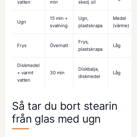
vatten
min
sked, sil
15 min +
Ugn,
Medel
Ugn
svalning
plastskrapa
(värme)
Frys,
Frys
Övernatt
Låg
plastskrapa
Diskmedel
Diskbalja,
+ varmt
30 min
Låg
diskmedel
vatten
Så tar du bort stearin
från glas med ugn