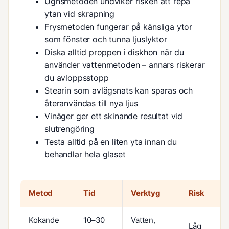
Ugnsmetoden undviker risken att repa
ytan vid skrapning
Frysmetoden fungerar på känsliga ytor
som fönster och tunna ljuslyktor
Diska alltid proppen i diskhon när du
använder vattenmetoden – annars riskerar
du avloppsstopp
Stearin som avlägsnats kan sparas och
återanvändas till nya ljus
Vinäger ger ett skinande resultat vid
slutrengöring
Testa alltid på en liten yta innan du
behandlar hela glaset
Metod
Tid
Verktyg
Risk
Kokande
10–30
Vatten,
Låg