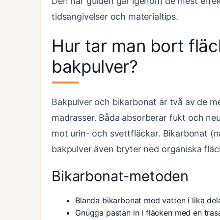
Den här guiden går igenom de mest effek
tidsangivelser och materialtips.
Hur tar man bort flä
bakpulver?
Bakpulver och bikarbonat är två av de m
madrasser. Båda absorberar fukt och neutr
mot urin- och svettfläckar. Bikarbonat (
bakpulver även bryter ned organiska fläck
Bikarbonat-metoden
Blanda bikarbonat med vatten i lika delar
Gnugga pastan in i fläcken med en trasa