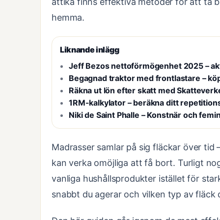
ättika finns effektiva metoder för att ta 
hemma.
Liknande inlägg
Jeff Bezos nettoförmögenhet 2025 – ak
Begagnad traktor med frontlastare – kö
Räkna ut lön efter skatt med Skatteverk
1RM-kalkylator – beräkna ditt repetiti
Niki de Saint Phalle – Konstnär och femin
Madrasser samlar på sig fläckar över tid – 
kan verka omöjliga att få bort. Turligt 
vanliga hushållsprodukter istället för stark
snabbt du agerar och vilken typ av fläck