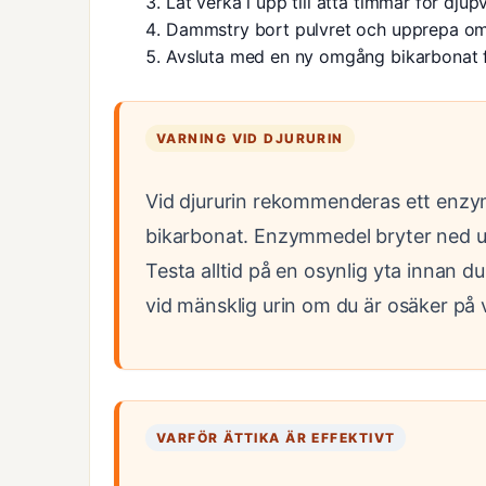
Låt verka i upp till åtta timmar för djup
Dammstry bort pulvret och upprepa om
Avsluta med en ny omgång bikarbonat för
VARNING VID DJURURIN
Vid djururin rekommenderas ett enzy
bikarbonat. Enzymmedel bryter ned ure
Testa alltid på en osynlig yta innan du
vid mänsklig urin om du är osäker på 
VARFÖR ÄTTIKA ÄR EFFEKTIVT