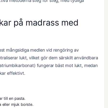
tiva metoderna steg för steg, med tydliga
ckar på madrass med
est mångsidiga medlen vid rengöring av
aliserar lukt, vilket gör dem särskilt användbara
natriumbikarbonat) fungerar bäst mot lukt, medan
ar effektivt.
 till en pasta.
 eller mjuk borste.