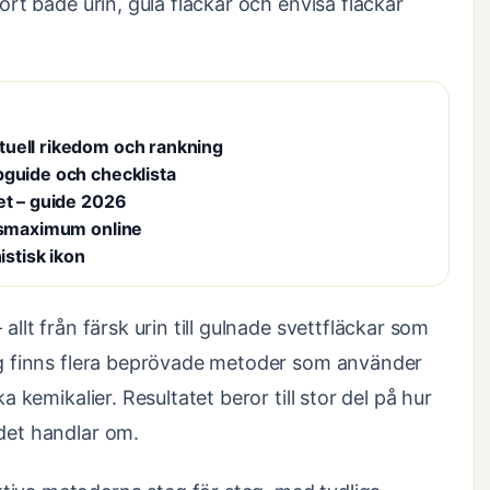
bort både urin, gula fläckar och envisa fläckar
tuell rikedom och rankning
pguide och checklista
et – guide 2026
onsmaximum online
istisk ikon
allt från färsk urin till gulnade svettfläckar som
nog finns flera beprövade metoder som använder
a kemikalier. Resultatet beror till stor del på hur
 det handlar om.