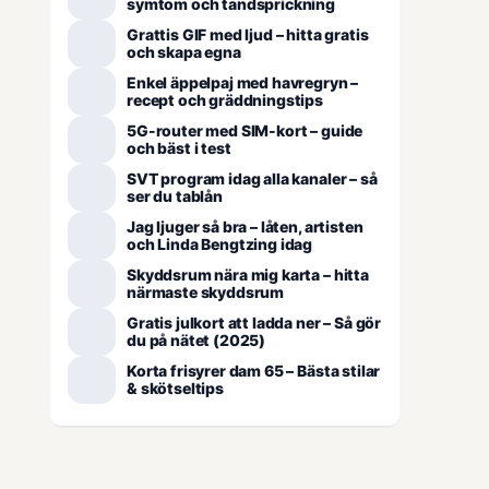
symtom och tandsprickning
Grattis GIF med ljud – hitta gratis
och skapa egna
Enkel äppelpaj med havregryn –
recept och gräddningstips
5G-router med SIM-kort – guide
och bäst i test
SVT program idag alla kanaler – så
ser du tablån
Jag ljuger så bra – låten, artisten
och Linda Bengtzing idag
Skyddsrum nära mig karta – hitta
närmaste skyddsrum
Gratis julkort att ladda ner – Så gör
du på nätet (2025)
Korta frisyrer dam 65 – Bästa stilar
& skötseltips