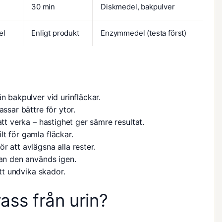
30 min
Diskmedel, bakpulver
el
Enligt produkt
Enzymmedel (testa först)
n bakpulver vid urinfläckar.
assar bättre för ytor.
att verka – hastighet ger sämre resultat.
t för gamla fläckar.
r att avlägsna alla rester.
nan den används igen.
att undvika skador.
ss från urin?