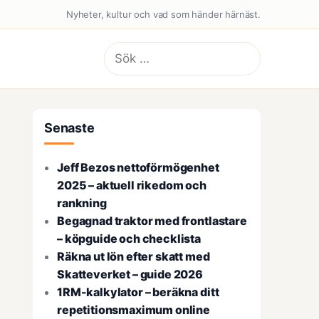
Nyheter, kultur och vad som händer härnäst.
Sök
efter:
Senaste
Jeff Bezos nettoförmögenhet
2025 – aktuell rikedom och
rankning
Begagnad traktor med frontlastare
– köpguide och checklista
Räkna ut lön efter skatt med
Skatteverket – guide 2026
1RM-kalkylator – beräkna ditt
repetitionsmaximum online