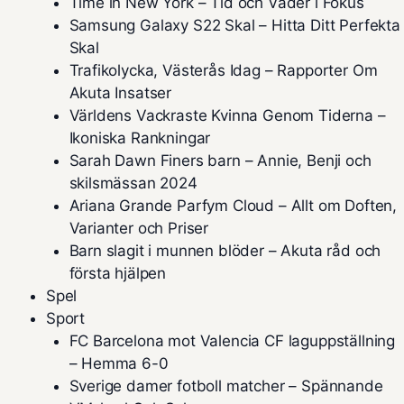
Time in New York – Tid och Väder i Fokus
Samsung Galaxy S22 Skal – Hitta Ditt Perfekta
Skal
Trafikolycka, Västerås Idag – Rapporter Om
Akuta Insatser
Världens Vackraste Kvinna Genom Tiderna –
Ikoniska Rankningar
Sarah Dawn Finers barn – Annie, Benji och
skilsmässan 2024
Ariana Grande Parfym Cloud – Allt om Doften,
Varianter och Priser
Barn slagit i munnen blöder – Akuta råd och
första hjälpen
Spel
Sport
FC Barcelona mot Valencia CF laguppställning
– Hemma 6-0
Sverige damer fotboll matcher – Spännande