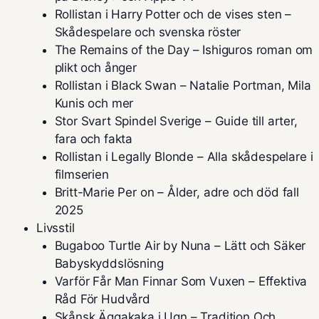
Rollistan i Harry Potter och de vises sten –
Skådespelare och svenska röster
The Remains of the Day – Ishiguros roman om
plikt och ånger
Rollistan i Black Swan – Natalie Portman, Mila
Kunis och mer
Stor Svart Spindel Sverige – Guide till arter,
fara och fakta
Rollistan i Legally Blonde – Alla skådespelare i
filmserien
Britt-Marie Per on – Ålder, adre och död fall
2025
Livsstil
Bugaboo Turtle Air by Nuna – Lätt och Säker
Babyskyddslösning
Varför Får Man Finnar Som Vuxen – Effektiva
Råd För Hudvård
Skånsk Äggakaka i Ugn – Tradition Och