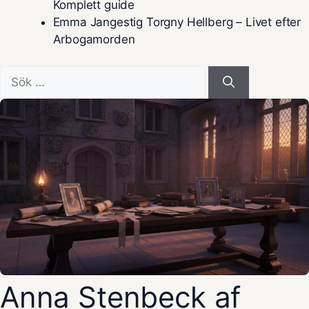
Komplett guide
Emma Jangestig Torgny Hellberg – Livet efter
Arbogamorden
Sök
efter:
Anna Stenbeck af