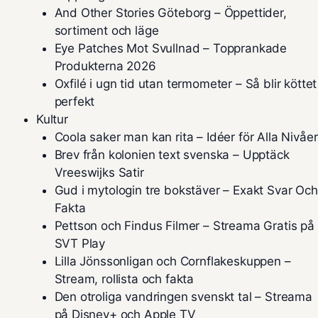
And Other Stories Göteborg – Öppettider,
sortiment och läge
Eye Patches Mot Svullnad – Topprankade
Produkterna 2026
Oxfilé i ugn tid utan termometer – Så blir köttet
perfekt
Kultur
Coola saker man kan rita – Idéer för Alla Nivåer
Brev från kolonien text svenska – Upptäck
Vreeswijks Satir
Gud i mytologin tre bokstäver – Exakt Svar Och
Fakta
Pettson och Findus Filmer – Streama Gratis på
SVT Play
Lilla Jönssonligan och Cornflakeskuppen –
Stream, rollista och fakta
Den otroliga vandringen svenskt tal – Streama
på Disney+ och Apple TV