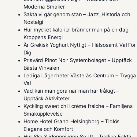
Moderna Smaker
Sakta vi går genom stan – Jazz, Historia och
Nostalgi
Hur mycket kalorier bränner man på en dag –
Kroppens Energi
Är Grekisk Yoghurt Nyttigt – Hälsosamt Val För
Dig
Prisvärd Pinot Noir Systembolaget – Upptäck
Bästa Vinvalen
Lediga Lägenheter Västerås Centrum – Trygga
Val
Vad kan man göra när man har tråkigt –
Upptäck Aktiviteter
Kyckling sweet chili crème fraiche – Familjens
Smakupplevelse
Home Hotel Grand Helsingborg – Tidlös
Elegans och Komfort
Hur Ska Slidöppningen Se Ut – Tydliga Fakta