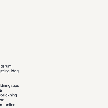
ddsrum
gtzing idag
n
ddningstips
na
sprickning
kon
um online