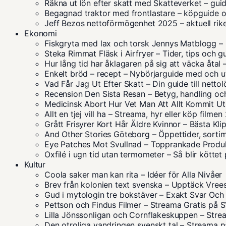
Räkna ut lön efter skatt med Skatteverket – gu
Begagnad traktor med frontlastare – köpguide o
Jeff Bezos nettoförmögenhet 2025 – aktuell ri
Ekonomi
Fiskgryta med lax och torsk Jennys Matblogg – 
Steka Rimmat Fläsk i Airfryer – Tider, tips och g
Hur lång tid har åklagaren på sig att väcka åtal
Enkelt bröd – recept – Nybörjarguide med och ut
Vad Får Jag Ut Efter Skatt – Din guide till netto
Recension Den Sista Resan – Betyg, handling oc
Medicinsk Abort Hur Vet Man Att Allt Kommit Ut
Allt en tjej vill ha – Streama, hyr eller köp filme
Grått Frisyrer Kort Hår Äldre Kvinnor – Bästa Kl
And Other Stories Göteborg – Öppettider, sorti
Eye Patches Mot Svullnad – Topprankade Produ
Oxfilé i ugn tid utan termometer – Så blir köttet
Kultur
Coola saker man kan rita – Idéer för Alla Nivåer
Brev från kolonien text svenska – Upptäck Vrees
Gud i mytologin tre bokstäver – Exakt Svar Och
Pettson och Findus Filmer – Streama Gratis på 
Lilla Jönssonligan och Cornflakeskuppen – Stream
Den otroliga vandringen svenskt tal – Streama 