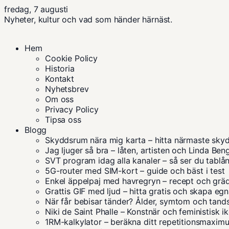
fredag, 7 augusti
Nyheter, kultur och vad som händer härnäst.
Hem
Cookie Policy
Historia
Kontakt
Nyhetsbrev
Om oss
Privacy Policy
Tipsa oss
Blogg
Skyddsrum nära mig karta – hitta närmaste sky
Jag ljuger så bra – låten, artisten och Linda Ben
SVT program idag alla kanaler – så ser du tablå
5G-router med SIM-kort – guide och bäst i test
Enkel äppelpaj med havregryn – recept och grä
Grattis GIF med ljud – hitta gratis och skapa eg
När får bebisar tänder? Ålder, symtom och tand
Niki de Saint Phalle – Konstnär och feministisk i
1RM-kalkylator – beräkna ditt repetitionsmaxim