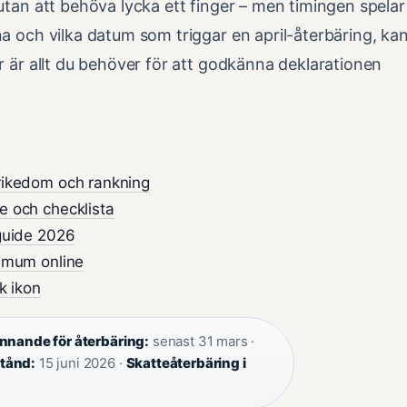
utan att behöva lycka ett finger – men timingen spelar
a och vilka datum som triggar en april-återbäring, ka
r är allt du behöver för att godkänna deklarationen
rikedom och rankning
e och checklista
 guide 2026
ximum online
k ikon
nnande för återbäring:
senast 31 mars ·
tånd:
15 juni 2026 ·
Skatteåterbäring i