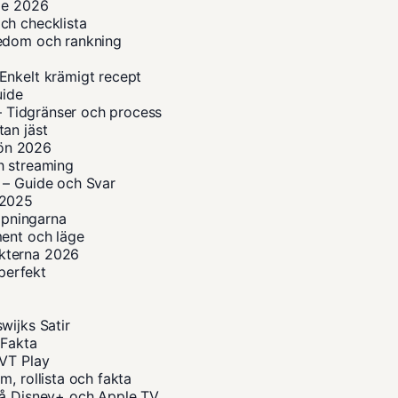
ide 2026
ch checklista
kedom och rankning
Enkelt krämigt recept
uide
 – Tidgränser och process
an jäst
lön 2026
h streaming
 – Guide och Svar
n 2025
ippningarna
ment och läge
kterna 2026
 perfekt
wijks Satir
 Fakta
SVT Play
, rollista och fakta
på Disney+ och Apple TV