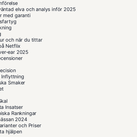
mförelse
äntad elva och analys inför 2025
r med garanti
sfartyg
okning
g
r och när du tittar
å Netflix
over-ear 2025
ecensioner
recision
Inflyttning
iska Smaker
et
Skal
a Insatser
niska Rankningar
smässan 2024
rianter och Priser
ta hjälpen