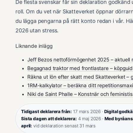
De flesta svenskar får sin deklaration godkänd 
roll. Om du vet när Skatteverket öppnar dörrarn
du lägga pengarna på rätt konto redan i vår. Hä
2026 utan stress.
Liknande inlägg
Jeff Bezos nettoförmögenhet 2025 – aktuell 
Begagnad traktor med frontlastare – köpguid
Räkna ut lön efter skatt med Skatteverket –
1RM-kalkylator – beräkna ditt repetitionsma
Niki de Saint Phalle – Konstnär och feministis
Tidigast deklarera från:
17 mars 2026 ·
Digital godkä
Sista dagen att deklarera:
4 maj 2026 ·
Med byråans
april:
vid deklaration senast 31 mars