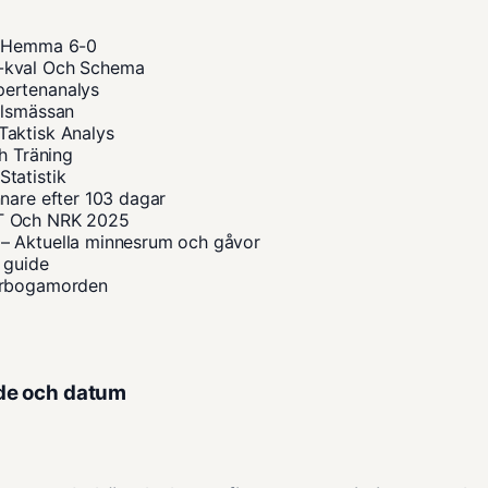
 – Hemma 6-0
M-kval Och Schema
pertenanalys
ilsmässan
Taktisk Analys
h Träning
tatistik
nare efter 103 dagar
VT Och NRK 2025
– Aktuella minnesrum och gåvor
 guide
 Arbogamorden
de och datum