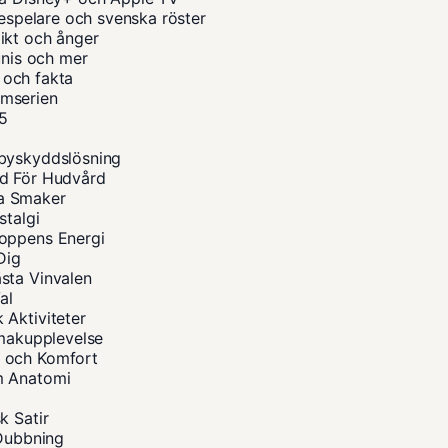
despelare och svenska röster
ikt och ånger
unis och mer
a och fakta
ilmserien
25
abyskyddslösning
åd För Hudvård
na Smaker
stalgi
roppens Energi
Dig
sta Vinvalen
al
 Aktiviteter
Smakupplevelse
s och Komfort
m Anatomi
k Satir
 Dubbning