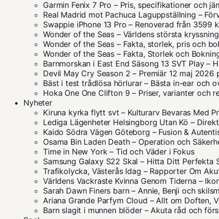
Garmin Fenix 7 Pro – Pris, specifikationer och jä
Real Madrid mot Pachuca Laguppställning – Förv
Swappie iPhone 13 Pro – Renoverad från 3599 k
Wonder of the Seas – Världens största kryssning
Wonder of the Seas – Fakta, storlek, pris och b
Wonder of the Seas – Fakta, Storlek och Boknin
Barnmorskan i East End Säsong 13 SVT Play – Hu
Devil May Cry Season 2 – Premiär 12 maj 2026 p
Bäst i test trådlösa hörlurar – Bästa in-ear och 
Hoka One One Clifton 9 – Priser, varianter och r
Nyheter
Kiruna kyrka flytt svt – Kulturarv Bevaras Med P
Lediga Lägenheter Helsingborg Utan Kö – Direkt 
Kaido Södra Vägen Göteborg – Fusion & Autent
Osama Bin Laden Death – Operation och Säkerh
Time in New York – Tid och Väder i Fokus
Samsung Galaxy S22 Skal – Hitta Ditt Perfekta 
Trafikolycka, Västerås Idag – Rapporter Om Akut
Världens Vackraste Kvinna Genom Tiderna – Iko
Sarah Dawn Finers barn – Annie, Benji och skil
Ariana Grande Parfym Cloud – Allt om Doften, Va
Barn slagit i munnen blöder – Akuta råd och förs