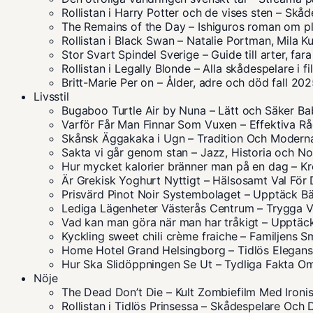
Rollistan i Harry Potter och de vises sten – Skå
The Remains of the Day – Ishiguros roman om pl
Rollistan i Black Swan – Natalie Portman, Mila K
Stor Svart Spindel Sverige – Guide till arter, far
Rollistan i Legally Blonde – Alla skådespelare i f
Britt-Marie Per on – Ålder, adre och död fall 20
Livsstil
Bugaboo Turtle Air by Nuna – Lätt och Säker B
Varför Får Man Finnar Som Vuxen – Effektiva R
Skånsk Äggakaka i Ugn – Tradition Och Moder
Sakta vi går genom stan – Jazz, Historia och No
Hur mycket kalorier bränner man på en dag – K
Är Grekisk Yoghurt Nyttigt – Hälsosamt Val För 
Prisvärd Pinot Noir Systembolaget – Upptäck Bä
Lediga Lägenheter Västerås Centrum – Trygga V
Vad kan man göra när man har tråkigt – Upptäck
Kyckling sweet chili crème fraiche – Familjens 
Home Hotel Grand Helsingborg – Tidlös Elegan
Hur Ska Slidöppningen Se Ut – Tydliga Fakta O
Nöje
The Dead Don’t Die – Kult Zombiefilm Med Ironis
Rollistan i Tidlös Prinsessa – Skådespelare Och