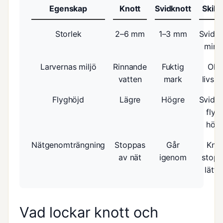
Egenskap
Knott
Svidknott
Skill
Storlek
2–6 mm
1–3 mm
Svidkn
mind
Larvernas miljö
Rinnande
Fuktig
Olik
vatten
mark
livsmi
Flyghöjd
Lägre
Högre
Svidkn
flyg
hög
Nätgenomträngning
Stoppas
Går
Knot
av nät
igenom
stop
lätta
Vad lockar knott och