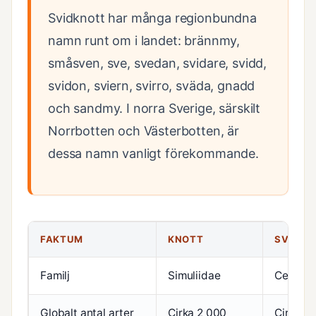
Svidknott har många regionbundna
namn runt om i landet: brännmy,
småsven, sve, svedan, svidare, svidd,
svidon, sviern, svirro, sväda, gnadd
och sandmy. I norra Sverige, särskilt
Norrbotten och Västerbotten, är
dessa namn vanligt förekommande.
FAKTUM
KNOTT
SVIDKN
Familj
Simuliidae
Ceratop
Globalt antal arter
Cirka 2 000
Cirka 4