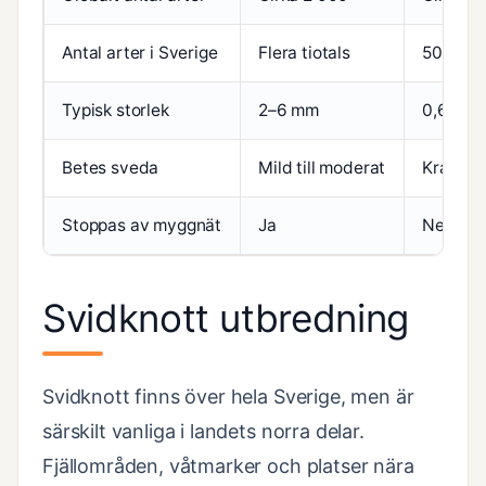
Antal arter i Sverige
Flera tiotals
50–80
Typisk storlek
2–6 mm
0,6–5 m
Betes sveda
Mild till moderat
Kraftig,
Stoppas av myggnät
Ja
Nej, oft
Svidknott utbredning
Svidknott finns över hela Sverige, men är
särskilt vanliga i landets norra delar.
Fjällområden, våtmarker och platser nära