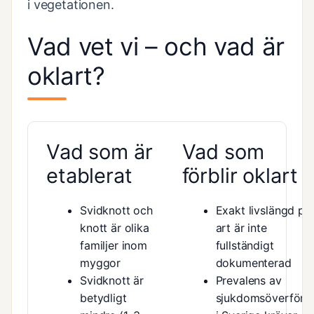
i vegetationen.
Vad vet vi – och vad är
oklart?
Vad som är
Vad som
etablerat
förblir oklart
Svidknott och
Exakt livslängd pe
knott är olika
art är inte
familjer inom
fullständigt
myggor
dokumenterad
Svidknott är
Prevalens av
betydligt
sjukdomsöverföri