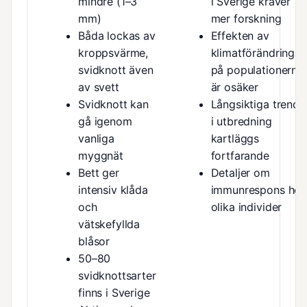
mindre (1–3
i Sverige kräver
mm)
mer forskning
Båda lockas av
Effekten av
kroppsvärme,
klimatförändringar
svidknott även
på populationerna
av svett
är osäker
Svidknott kan
Långsiktiga trende
gå igenom
i utbredning
vanliga
kartläggs
myggnät
fortfarande
Bett ger
Detaljer om
intensiv klåda
immunrespons hos
och
olika individer
vätskefyllda
blåsor
50–80
svidknottsarter
finns i Sverige