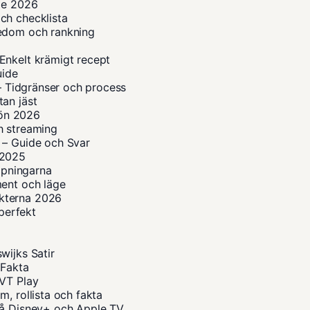
ide 2026
ch checklista
kedom och rankning
Enkelt krämigt recept
uide
 – Tidgränser och process
an jäst
lön 2026
h streaming
 – Guide och Svar
n 2025
ippningarna
ment och läge
kterna 2026
 perfekt
wijks Satir
 Fakta
SVT Play
, rollista och fakta
på Disney+ och Apple TV