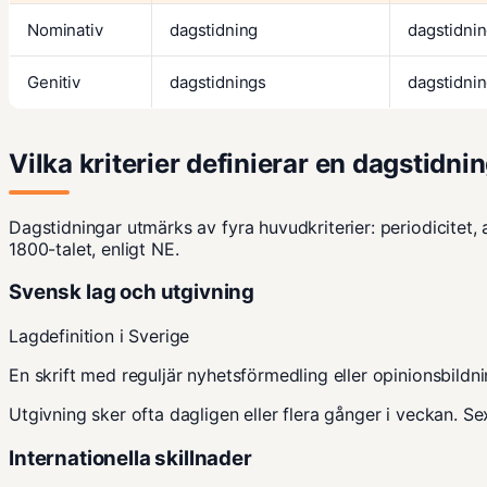
Nominativ
dagstidning
dagstidni
Genitiv
dagstidnings
dagstidni
Vilka kriterier definierar en dagstidni
Dagstidningar utmärks av fyra huvudkriterier: periodicitet, a
1800-talet, enligt
NE
.
Svensk lag och utgivning
Lagdefinition i Sverige
En skrift med reguljär nyhetsförmedling eller opinionsbildn
Utgivning sker ofta dagligen eller flera gånger i veckan. S
Internationella skillnader