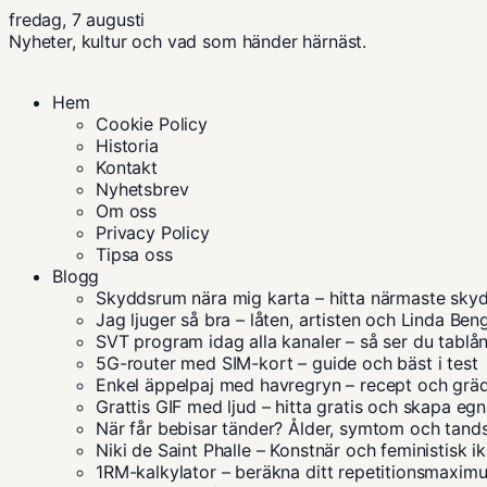
fredag, 7 augusti
Nyheter, kultur och vad som händer härnäst.
Hem
Cookie Policy
Historia
Kontakt
Nyhetsbrev
Om oss
Privacy Policy
Tipsa oss
Blogg
Skyddsrum nära mig karta – hitta närmaste sky
Jag ljuger så bra – låten, artisten och Linda Ben
SVT program idag alla kanaler – så ser du tablå
5G-router med SIM-kort – guide och bäst i test
Enkel äppelpaj med havregryn – recept och grä
Grattis GIF med ljud – hitta gratis och skapa eg
När får bebisar tänder? Ålder, symtom och tand
Niki de Saint Phalle – Konstnär och feministisk i
1RM-kalkylator – beräkna ditt repetitionsmaxim