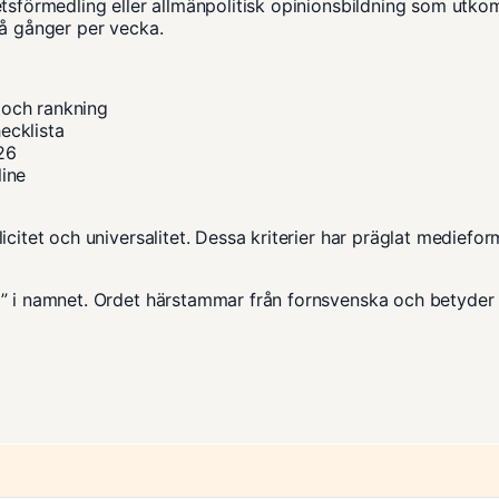
hetsförmedling eller allmänpolitisk opinionsbildning som utk
vå gånger per vecka.
 och rankning
ecklista
26
line
icitet och universalitet. Dessa kriterier har präglat mediefo
ng” i namnet. Ordet härstammar från fornsvenska och betyder