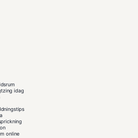
ddsrum
gtzing idag
n
ddningstips
na
sprickning
kon
um online