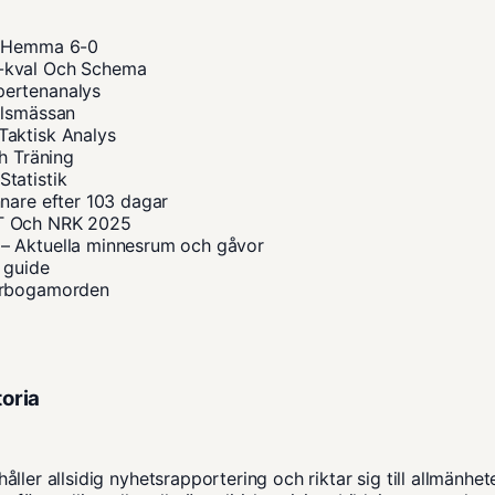
 – Hemma 6-0
M-kval Och Schema
pertenanalys
ilsmässan
Taktisk Analys
h Träning
tatistik
nare efter 103 dagar
VT Och NRK 2025
– Aktuella minnesrum och gåvor
 guide
 Arbogamorden
toria
ler allsidig nyhetsrapportering och riktar sig till allmänhete