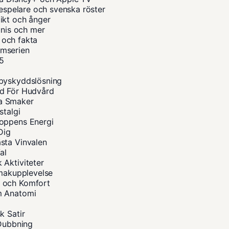
despelare och svenska röster
ikt och ånger
unis och mer
a och fakta
ilmserien
25
abyskyddslösning
åd För Hudvård
na Smaker
stalgi
roppens Energi
Dig
sta Vinvalen
al
 Aktiviteter
Smakupplevelse
s och Komfort
m Anatomi
k Satir
 Dubbning