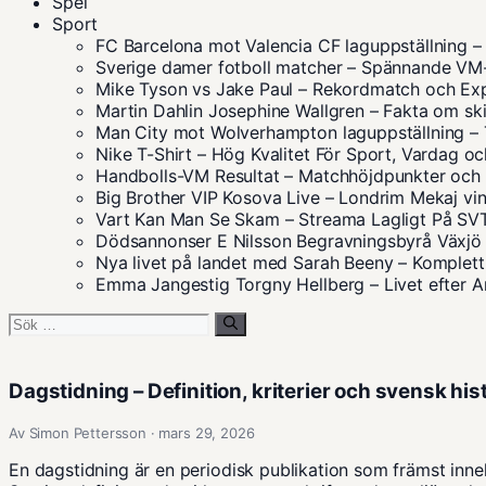
Spel
Sport
FC Barcelona mot Valencia CF laguppställning
Sverige damer fotboll matcher – Spännande V
Mike Tyson vs Jake Paul – Rekordmatch och Ex
Martin Dahlin Josephine Wallgren – Fakta om sk
Man City mot Wolverhampton laguppställning – 
Nike T-Shirt – Hög Kvalitet För Sport, Vardag oc
Handbolls-VM Resultat – Matchhöjdpunkter och S
Big Brother VIP Kosova Live – Londrim Mekaj vin
Vart Kan Man Se Skam – Streama Lagligt På S
Dödsannonser E Nilsson Begravningsbyrå Växjö 
Nya livet på landet med Sarah Beeny – Komplett
Emma Jangestig Torgny Hellberg – Livet efter
Sök
efter:
Dagstidning – Definition, kriterier och svensk his
Av Simon Pettersson · mars 29, 2026
En dagstidning är en periodisk publikation som främst innehål