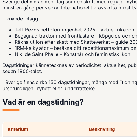
Sverige definieras den i lag som en skrift med reguljär ny
minst en gång per vecka. Internationellt krävs ofta minst t
Liknande inlägg
Jeff Bezos nettoförmögenhet 2025 – aktuell rikedom
Begagnad traktor med frontlastare – köpguide och ch
Räkna ut lön efter skatt med Skatteverket – guide 20
1RM-kalkylator – beräkna ditt repetitionsmaximum on
Niki de Saint Phalle – Konstnär och feministisk ikon
Dagstidningar kännetecknas av periodicitet, aktualitet, publ
sedan 1800-talet.
I Sverige finns cirka 150 dagstidningar, många med ”tidni
ursprungligen ”nyhet” eller ”underrättelse”.
Vad är en dagstidning?
Kriterium
Beskrivning