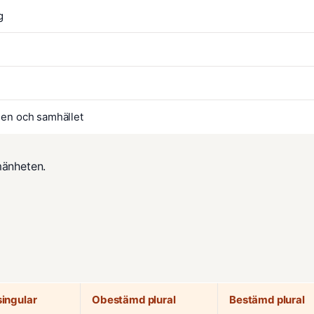
g
den och samhället
mänheten.
ingular
Obestämd plural
Bestämd plural