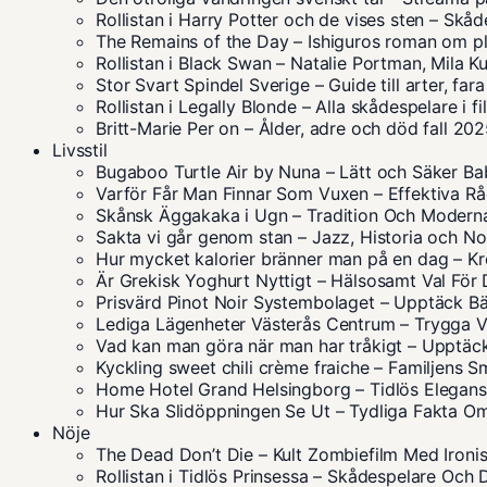
Rollistan i Harry Potter och de vises sten – Skå
The Remains of the Day – Ishiguros roman om pl
Rollistan i Black Swan – Natalie Portman, Mila K
Stor Svart Spindel Sverige – Guide till arter, far
Rollistan i Legally Blonde – Alla skådespelare i f
Britt-Marie Per on – Ålder, adre och död fall 20
Livsstil
Bugaboo Turtle Air by Nuna – Lätt och Säker B
Varför Får Man Finnar Som Vuxen – Effektiva R
Skånsk Äggakaka i Ugn – Tradition Och Moder
Sakta vi går genom stan – Jazz, Historia och No
Hur mycket kalorier bränner man på en dag – K
Är Grekisk Yoghurt Nyttigt – Hälsosamt Val För 
Prisvärd Pinot Noir Systembolaget – Upptäck Bä
Lediga Lägenheter Västerås Centrum – Trygga V
Vad kan man göra när man har tråkigt – Upptäck
Kyckling sweet chili crème fraiche – Familjens 
Home Hotel Grand Helsingborg – Tidlös Elegan
Hur Ska Slidöppningen Se Ut – Tydliga Fakta O
Nöje
The Dead Don’t Die – Kult Zombiefilm Med Ironis
Rollistan i Tidlös Prinsessa – Skådespelare Och