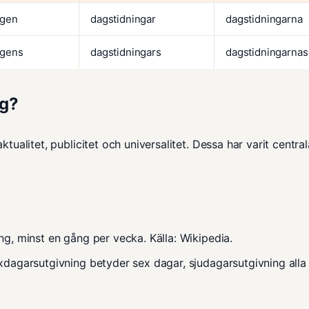
ngen
dagstidningar
dagstidningarna
ngens
dagstidningars
dagstidningarnas
ng?
ktualitet, publicitet och universalitet. Dessa har varit centra
ing, minst en gång per vecka. Källa:
Wikipedia
.
exdagarsutgivning betyder sex dagar, sjudagarsutgivning alla