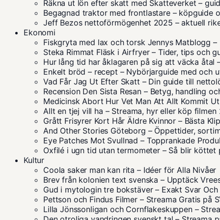
Räkna ut lön efter skatt med Skatteverket – gu
Begagnad traktor med frontlastare – köpguide o
Jeff Bezos nettoförmögenhet 2025 – aktuell ri
Ekonomi
Fiskgryta med lax och torsk Jennys Matblogg – 
Steka Rimmat Fläsk i Airfryer – Tider, tips och g
Hur lång tid har åklagaren på sig att väcka åtal
Enkelt bröd – recept – Nybörjarguide med och ut
Vad Får Jag Ut Efter Skatt – Din guide till netto
Recension Den Sista Resan – Betyg, handling oc
Medicinsk Abort Hur Vet Man Att Allt Kommit Ut
Allt en tjej vill ha – Streama, hyr eller köp filme
Grått Frisyrer Kort Hår Äldre Kvinnor – Bästa Kl
And Other Stories Göteborg – Öppettider, sorti
Eye Patches Mot Svullnad – Topprankade Produ
Oxfilé i ugn tid utan termometer – Så blir köttet
Kultur
Coola saker man kan rita – Idéer för Alla Nivåer
Brev från kolonien text svenska – Upptäck Vrees
Gud i mytologin tre bokstäver – Exakt Svar Och
Pettson och Findus Filmer – Streama Gratis på 
Lilla Jönssonligan och Cornflakeskuppen – Stream
Den otroliga vandringen svenskt tal – Streama 