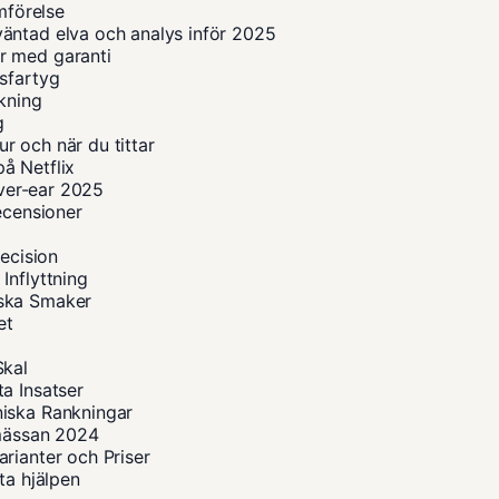
mförelse
äntad elva och analys inför 2025
r med garanti
sfartyg
okning
g
r och när du tittar
å Netflix
over-ear 2025
ecensioner
recision
Inflyttning
iska Smaker
et
Skal
a Insatser
niska Rankningar
smässan 2024
rianter och Priser
ta hjälpen