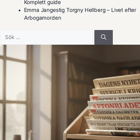
Komplett guide
Emma Jangestig Torgny Hellberg – Livet efter
Arbogamorden
Sök
efter: