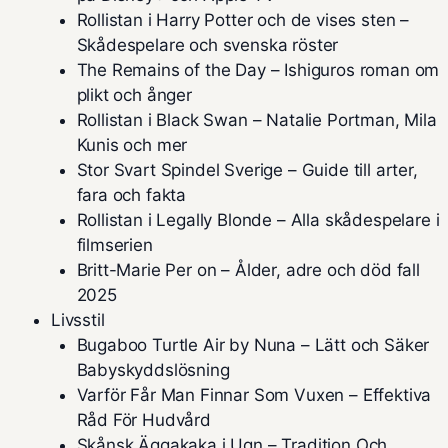
Rollistan i Harry Potter och de vises sten –
Skådespelare och svenska röster
The Remains of the Day – Ishiguros roman om
plikt och ånger
Rollistan i Black Swan – Natalie Portman, Mila
Kunis och mer
Stor Svart Spindel Sverige – Guide till arter,
fara och fakta
Rollistan i Legally Blonde – Alla skådespelare i
filmserien
Britt-Marie Per on – Ålder, adre och död fall
2025
Livsstil
Bugaboo Turtle Air by Nuna – Lätt och Säker
Babyskyddslösning
Varför Får Man Finnar Som Vuxen – Effektiva
Råd För Hudvård
Skånsk Äggakaka i Ugn – Tradition Och