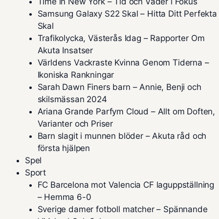
Time in New York – Tid och Väder i Fokus
Samsung Galaxy S22 Skal – Hitta Ditt Perfekta
Skal
Trafikolycka, Västerås Idag – Rapporter Om
Akuta Insatser
Världens Vackraste Kvinna Genom Tiderna –
Ikoniska Rankningar
Sarah Dawn Finers barn – Annie, Benji och
skilsmässan 2024
Ariana Grande Parfym Cloud – Allt om Doften,
Varianter och Priser
Barn slagit i munnen blöder – Akuta råd och
första hjälpen
Spel
Sport
FC Barcelona mot Valencia CF laguppställning
– Hemma 6-0
Sverige damer fotboll matcher – Spännande