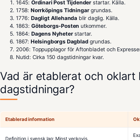
1645:
Ordinari Post Tijdender
startar. Källa.
1758:
Norrköpings Tidningar
grundas.
1776:
Dagligt Allehanda
blir daglig.
Källa
.
1863:
Göteborgs-Posten
utkommer.
1864:
Dagens Nyheter
startar.
1867:
Helsingborgs Dagblad
grundas.
2006: Toppupplagor för Aftonbladet och Expressen
Nutid: Cirka 150 dagstidningar kvar.
Vad är etablerat och oklart 
dagstidningar?
Etablerad information
Okl
Exa
Definition i svensk lag: Minst veckovis.