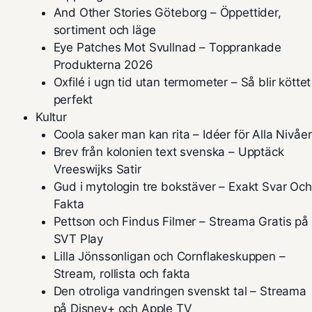
And Other Stories Göteborg – Öppettider,
sortiment och läge
Eye Patches Mot Svullnad – Topprankade
Produkterna 2026
Oxfilé i ugn tid utan termometer – Så blir köttet
perfekt
Kultur
Coola saker man kan rita – Idéer för Alla Nivåer
Brev från kolonien text svenska – Upptäck
Vreeswijks Satir
Gud i mytologin tre bokstäver – Exakt Svar Och
Fakta
Pettson och Findus Filmer – Streama Gratis på
SVT Play
Lilla Jönssonligan och Cornflakeskuppen –
Stream, rollista och fakta
Den otroliga vandringen svenskt tal – Streama
på Disney+ och Apple TV