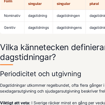
Form
singular
singular
plural
Nominativ
dagstidning
dagstidningen
dagstidni
Genitiv
dagstidnings
dagstidningens
dagstidni
Vilka kännetecken definiera
dagstidningar?
Periodicitet och utgivning
Dagstidningar utkommer regelbundet, ofta flera gånger 
sexdagarsutgivning och sjudagarsutgivning beskriver fr
Viktigt att veta:
I Sverige räcker minst en gång per vecka fö