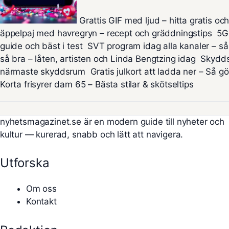
Grattis GIF med ljud – hitta gratis o
äppelpaj med havregryn – recept och gräddningstips
5G
guide och bäst i test
SVT program idag alla kanaler – så
så bra – låten, artisten och Linda Bengtzing idag
Skydds
närmaste skyddsrum
Gratis julkort att ladda ner – Så g
Korta frisyrer dam 65 – Bästa stilar & skötseltips
nyhetsmagazinet.se är en modern guide till nyheter och
kultur — kurerad, snabb och lätt att navigera.
Utforska
Om oss
Kontakt