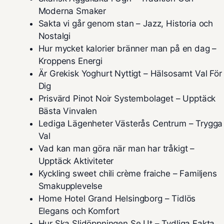
Moderna Smaker
Sakta vi går genom stan – Jazz, Historia och
Nostalgi
Hur mycket kalorier bränner man på en dag –
Kroppens Energi
Är Grekisk Yoghurt Nyttigt – Hälsosamt Val För
Dig
Prisvärd Pinot Noir Systembolaget – Upptäck
Bästa Vinvalen
Lediga Lägenheter Västerås Centrum – Trygga
Val
Vad kan man göra när man har tråkigt –
Upptäck Aktiviteter
Kyckling sweet chili crème fraiche – Familjens
Smakupplevelse
Home Hotel Grand Helsingborg – Tidlös
Elegans och Komfort
Hur Ska Slidöppningen Se Ut – Tydliga Fakta