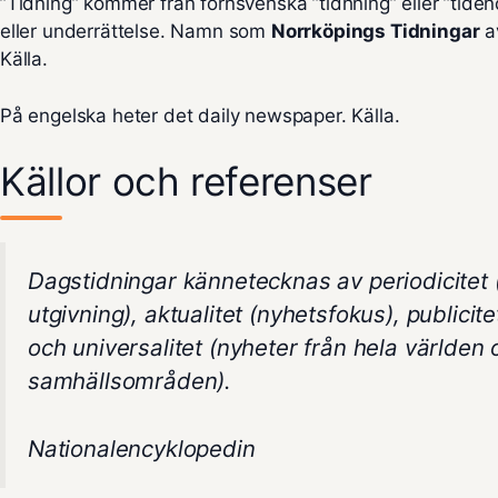
”Tidning” kommer från fornsvenska ”tidhning” eller ”tide
eller underrättelse. Namn som
Norrköpings Tidningar
a
Källa.
På engelska heter det
daily newspaper
.
Källa
.
Källor och referenser
Dagstidningar kännetecknas av periodicitet
utgivning), aktualitet (nyhetsfokus), publicitet 
och universalitet (nyheter från hela världen 
samhällsområden).
Nationalencyklopedin