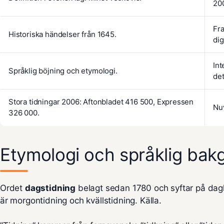
20
Fra
Historiska händelser från 1645.
dig
Int
Språklig böjning och etymologi.
det
Stora tidningar 2006: Aftonbladet 416 500, Expressen
Nuv
326 000.
Etymologi och språklig bak
Ordet
dagstidning
belagt sedan 1780 och syftar på dag
är morgontidning och kvällstidning.
Källa
.