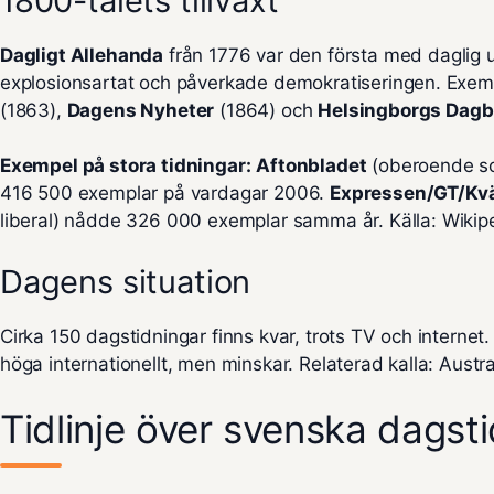
1800-talets tillväxt
Dagligt Allehanda
från 1776 var den första med daglig u
explosionsartat och påverkade demokratiseringen. Exem
(1863),
Dagens Nyheter
(1864) och
Helsingborgs Dagb
Exempel på stora tidningar:
Aftonbladet
(oberoende so
416 500 exemplar på vardagar 2006.
Expressen/GT/Kvä
liberal) nådde 326 000 exemplar samma år. Källa:
Wikip
Dagens situation
Cirka 150 dagstidningar finns kvar, trots TV och internet.
höga internationellt, men minskar. Relaterad kalla:
Austra
Tidlinje över svenska dagst