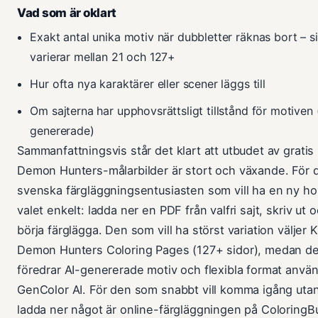
Vad som är oklart
Exakt antal unika motiv när dubbletter räknas bort – si
varierar mellan 21 och 127+
Hur ofta nya karaktärer eller scener läggs till
Om sajterna har upphovsrättsligt tillstånd för motiven 
genererade)
Sammanfattningsvis står det klart att utbudet av grati
Demon Hunters-målarbilder är stort och växande. För 
svenska färgläggningsentusiasten som vill ha en ny ho
valet enkelt: ladda ner en PDF från valfri sajt, skriv ut 
börja färglägga. Den som vill ha störst variation väljer 
Demon Hunters Coloring Pages (127+ sidor), medan d
föredrar AI-genererade motiv och flexibla format anvä
GenColor AI. För den som snabbt vill komma igång utan
ladda ner något är online-färgläggningen på Coloring