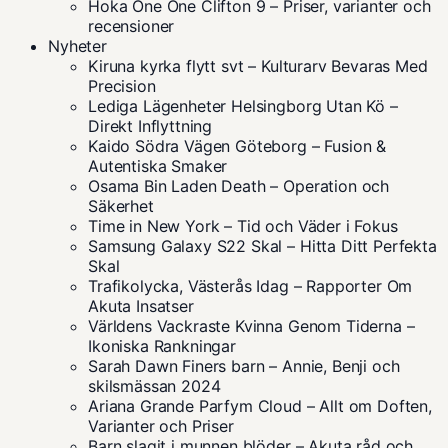
Hoka One One Clifton 9 – Priser, varianter och
recensioner
Nyheter
Kiruna kyrka flytt svt – Kulturarv Bevaras Med
Precision
Lediga Lägenheter Helsingborg Utan Kö –
Direkt Inflyttning
Kaido Södra Vägen Göteborg – Fusion &
Autentiska Smaker
Osama Bin Laden Death – Operation och
Säkerhet
Time in New York – Tid och Väder i Fokus
Samsung Galaxy S22 Skal – Hitta Ditt Perfekta
Skal
Trafikolycka, Västerås Idag – Rapporter Om
Akuta Insatser
Världens Vackraste Kvinna Genom Tiderna –
Ikoniska Rankningar
Sarah Dawn Finers barn – Annie, Benji och
skilsmässan 2024
Ariana Grande Parfym Cloud – Allt om Doften,
Varianter och Priser
Barn slagit i munnen blöder – Akuta råd och