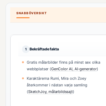
SNABBÖVERSIKT
Bekräftade fakta
1
Gratis målarbilder finns på minst sex olika
webbplatser (
GenColor AI, AI-generator
)
Karaktärerna Rumi, Mira och Zoey
återkommer i nästan varje samling
(
SketchJoy, målarbildssajt
)