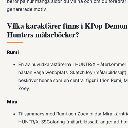
beror på hur många sidor du vill ha och om du föredrar 
genererade motiv.
Vilka karaktärer finns i KPop Demon
Hunters målarböcker?
Rumi
En av huvudkaraktärerna i HUNTR/X – återkommer
nästan varje webbplats. SketchJoy (målarbildssajt)
beskriver henne som en central figur i trion Rumi, M
Zoey.
Mira
Tillsammans med Rumi och Zoey bildar Mira kärntr
HUNTR/X. SSColoring (målarbildssajt) anger att ho