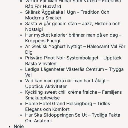
Varför Får Man Finnar Som Vuxen – Effektiva
Råd För Hudvård
Skånsk Äggakaka i Ugn – Tradition Och
Moderna Smaker
Sakta vi går genom stan – Jazz, Historia och
Nostalgi
Hur mycket kalorier bränner man på en dag –
Kroppens Energi
Är Grekisk Yoghurt Nyttigt – Hälsosamt Val För
Dig
Prisvärd Pinot Noir Systembolaget – Upptäck
Bästa Vinvalen
Lediga Lägenheter Västerås Centrum – Trygga
Val
Vad kan man göra när man har tråkigt –
Upptäck Aktiviteter
Kyckling sweet chili crème fraiche – Familjens
Smakupplevelse
Home Hotel Grand Helsingborg – Tidlös
Elegans och Komfort
Hur Ska Slidöppningen Se Ut – Tydliga Fakta
Om Anatomi
Nöje