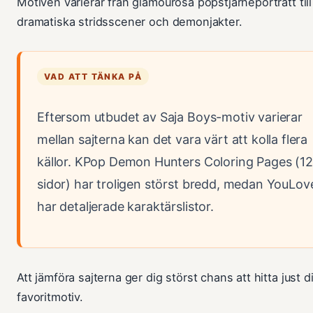
Motiven varierar från glamourösa popstjärneporträtt till
dramatiska stridsscener och demonjakter.
VAD ATT TÄNKA PÅ
Eftersom utbudet av Saja Boys-motiv varierar
mellan sajterna kan det vara värt att kolla flera
källor. KPop Demon Hunters Coloring Pages (1
sidor) har troligen störst bredd, medan YouLove
har detaljerade karaktärslistor.
Att jämföra sajterna ger dig störst chans att hitta just d
favoritmotiv.