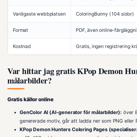
Vanligaste webbplatsen
ColoringBunny (104 sidor)
Format
PDF, även online-färgläggn
Kostnad
Gratis, ingen registrering k
Var hittar jag gratis KPop Demon Hu
målarbilder?
Gratis källor online
GenColor AI (AI-generator för målarbilder):
över 8
genererade motiv, går att ladda ner som PNG eller 
KPop Demon Hunters Coloring Pages (specialiser