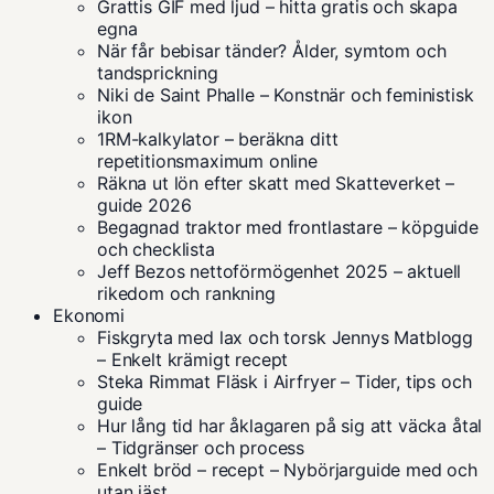
Grattis GIF med ljud – hitta gratis och skapa
egna
När får bebisar tänder? Ålder, symtom och
tandsprickning
Niki de Saint Phalle – Konstnär och feministisk
ikon
1RM-kalkylator – beräkna ditt
repetitionsmaximum online
Räkna ut lön efter skatt med Skatteverket –
guide 2026
Begagnad traktor med frontlastare – köpguide
och checklista
Jeff Bezos nettoförmögenhet 2025 – aktuell
rikedom och rankning
Ekonomi
Fiskgryta med lax och torsk Jennys Matblogg
– Enkelt krämigt recept
Steka Rimmat Fläsk i Airfryer – Tider, tips och
guide
Hur lång tid har åklagaren på sig att väcka åtal
– Tidgränser och process
Enkelt bröd – recept – Nybörjarguide med och
utan jäst