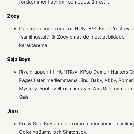
förekommer i action- och popstjärnestil.
Zoey
Den tredje medlemmen i HUNTR/X. Enligt YouLoveI
(samlingssajt) är Zoey en av de mest avbildade
karaktärerna.
Saja Boys
Rivalgruppen till HUNTR/X. KPop Demon Hunters C
Pages listar medlemmarna Jinu, Baby, Abby, Roma
Mystery. YouLoveIt nämner även Abs Saja och Ro
Saja.
Jinu
En av Saja Boys-medlemmarna, omnämnd i samlinga
ColoringBunny och SketchJoy.