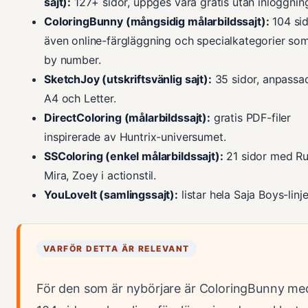
sajt):
127+ sidor, uppges vara gratis utan inloggnin
ColoringBunny (mångsidig målarbildssajt):
104 sid
även online-färgläggning och specialkategorier som
by number.
SketchJoy (utskriftsvänlig sajt):
35 sidor, anpassa
A4 och Letter.
DirectColoring (målarbildssajt):
gratis PDF-filer
inspirerade av Huntrix-universumet.
SSColoring (enkel målarbildssajt):
21 sidor med Ru
Mira, Zoey i actionstil.
YouLoveIt (samlingssajt):
listar hela Saja Boys-linje
VARFÖR DETTA ÄR RELEVANT
För den som är nybörjare är ColoringBunny me