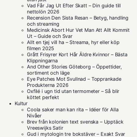
Vad Får Jag Ut Efter Skatt – Din guide till
nettolön 2026
Recension Den Sista Resan – Betyg, handling
och streaming
Medicinsk Abort Hur Vet Man Att Allt Kommit
Ut – Guide och Svar
Allt en tjej vill ha – Streama, hyr eller köp
filmen 2025
Grått Frisyrer Kort Hår Äldre Kvinnor – Bästa
Klippningarna
And Other Stories Göteborg – Öppettider,
sortiment och läge
Eye Patches Mot Svullnad – Topprankade
Produkterna 2026
Oxfilé i ugn tid utan termometer – Så blir
köttet perfekt
Kultur
Coola saker man kan rita – Idéer för Alla
Nivåer
Brev från kolonien text svenska – Upptäck
Vreeswijks Satir
Gud i mytologin tre bokstäver – Exakt Svar