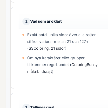
Vad som är oklart
2
Exakt antal unika sidor över alla sajter –
siffror varierar mellan 21 och 127+
(
SSColoring, 21 sidor
)
Om nya karaktärer eller grupper
tillkommer regelbundet (
ColoringBunny,
målarbildssajt
)
Tidlinjesignal
3