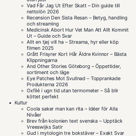
Vad Får Jag Ut Efter Skatt – Din guide till
nettolön 2026
Recension Den Sista Resan – Betyg, handling
och streaming
Medicinsk Abort Hur Vet Man Att Allt Kommit
Ut – Guide och Svar
Allt en tjej vill ha – Streama, hyr eller köp
filmen 2025
Grått Frisyrer Kort Hår Äldre Kvinnor – Bästa
Klippningarna
And Other Stories Göteborg – Öppettider,
sortiment och läge
Eye Patches Mot Svullnad – Topprankade
Produkterna 2026
Oxfilé i ugn tid utan termometer – Så blir
köttet perfekt
Kultur
Coola saker man kan rita – Idéer för Alla
Nivåer
Brev från kolonien text svenska – Upptäck
Vreeswijks Satir
Gud i mytologin tre bokstäver – Exakt Svar