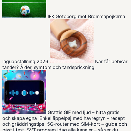
IFK Göteborg mot Brommapojkarna
laguppställning 2026
När får bebisar
tänder? Ålder, symtom och tandsprickning
Grattis GIF med ljud – hitta gratis
och skapa egna
Enkel äppelpaj med havregryn – recept
och gräddningstips
5G-router med SIM-kort – guide och
bäst i test
SVT program idag alla kanaler – så ser du