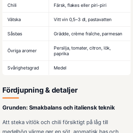
Chili
Färsk, flakes eller piri-piri
Vätska
Vitt vin 0,5–3 dl, pastavatten
Såsbas
Grädde, crème fraîche, parmesan
Persilja, tomater, citron, lök,
Övriga aromer
paprika
Svårighetsgrad
Medel
Fördjupning & detaljer
Grunden: Smakbalans och italiensk teknik
Att steka vitlök och chili försiktigt på låg till
medelhög värme ger en söt, aromatisk bas och