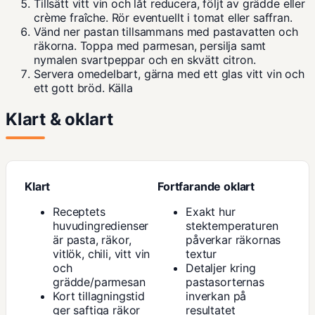
Tillsätt vitt vin och låt reducera, följt av grädde eller
crème fraîche. Rör eventuellt i tomat eller saffran.
Vänd ner pastan tillsammans med pastavatten och
räkorna. Toppa med parmesan, persilja samt
nymalen svartpeppar och en skvätt citron.
Servera omedelbart, gärna med ett glas vitt vin och
ett gott bröd.
Källa
Klart & oklart
Klart
Fortfarande oklart
Receptets
Exakt hur
huvudingredienser
stektemperaturen
är pasta, räkor,
påverkar räkornas
vitlök, chili, vitt vin
textur
och
Detaljer kring
grädde/parmesan
pastasorternas
Kort tillagningstid
inverkan på
ger saftiga räkor
resultatet