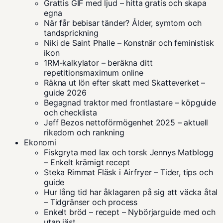
Grattis GIF med ljud – hitta gratis och skapa
egna
När får bebisar tänder? Ålder, symtom och
tandsprickning
Niki de Saint Phalle – Konstnär och feministisk
ikon
1RM-kalkylator – beräkna ditt
repetitionsmaximum online
Räkna ut lön efter skatt med Skatteverket –
guide 2026
Begagnad traktor med frontlastare – köpguide
och checklista
Jeff Bezos nettoförmögenhet 2025 – aktuell
rikedom och rankning
Ekonomi
Fiskgryta med lax och torsk Jennys Matblogg
– Enkelt krämigt recept
Steka Rimmat Fläsk i Airfryer – Tider, tips och
guide
Hur lång tid har åklagaren på sig att väcka åtal
– Tidgränser och process
Enkelt bröd – recept – Nybörjarguide med och
utan jäst