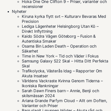
Hoka One One Clifton 9 – Priser, varianter och
recensioner
Nyheter
Kiruna kyrka flytt svt – Kulturarv Bevaras Med
Precision
Lediga Lägenheter Helsingborg Utan Kö –
Direkt Inflyttning
Kaido Södra Vägen Göteborg – Fusion &
Autentiska Smaker
Osama Bin Laden Death – Operation och
Säkerhet
Time in New York – Tid och Väder i Fokus
Samsung Galaxy S22 Skal – Hitta Ditt Perfekta
Skal
Trafikolycka, Västerås Idag – Rapporter Om
Akuta Insatser
Världens Vackraste Kvinna Genom Tiderna –
Ikoniska Rankningar
Sarah Dawn Finers barn – Annie, Benji och
skilsmässan 2024
Ariana Grande Parfym Cloud – Allt om Doften,
Varianter och Priser
Barn slagit i munnen blöder – Akuta råd och