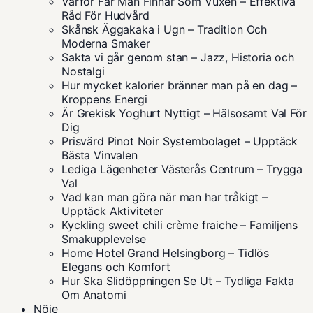
Varför Får Man Finnar Som Vuxen – Effektiva
Råd För Hudvård
Skånsk Äggakaka i Ugn – Tradition Och
Moderna Smaker
Sakta vi går genom stan – Jazz, Historia och
Nostalgi
Hur mycket kalorier bränner man på en dag –
Kroppens Energi
Är Grekisk Yoghurt Nyttigt – Hälsosamt Val För
Dig
Prisvärd Pinot Noir Systembolaget – Upptäck
Bästa Vinvalen
Lediga Lägenheter Västerås Centrum – Trygga
Val
Vad kan man göra när man har tråkigt –
Upptäck Aktiviteter
Kyckling sweet chili crème fraiche – Familjens
Smakupplevelse
Home Hotel Grand Helsingborg – Tidlös
Elegans och Komfort
Hur Ska Slidöppningen Se Ut – Tydliga Fakta
Om Anatomi
Nöje