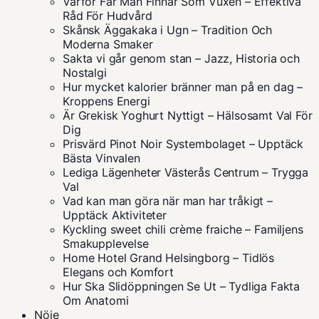
Varför Får Man Finnar Som Vuxen – Effektiva
Råd För Hudvård
Skånsk Äggakaka i Ugn – Tradition Och
Moderna Smaker
Sakta vi går genom stan – Jazz, Historia och
Nostalgi
Hur mycket kalorier bränner man på en dag –
Kroppens Energi
Är Grekisk Yoghurt Nyttigt – Hälsosamt Val För
Dig
Prisvärd Pinot Noir Systembolaget – Upptäck
Bästa Vinvalen
Lediga Lägenheter Västerås Centrum – Trygga
Val
Vad kan man göra när man har tråkigt –
Upptäck Aktiviteter
Kyckling sweet chili crème fraiche – Familjens
Smakupplevelse
Home Hotel Grand Helsingborg – Tidlös
Elegans och Komfort
Hur Ska Slidöppningen Se Ut – Tydliga Fakta
Om Anatomi
Nöje