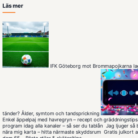
Läs mer
IFK Göteborg mot Brommapojkarna la
tänder? Ålder, symtom och tandsprickning
Enkel äppelpaj med havregryn – recept och gräddningstips
program idag alla kanaler – så ser du tablån
Jag ljuger så 
nära mig karta – hitta närmaste skyddsrum
Gratis julkort 
dam 65 – Bästa stilar & skötseltips