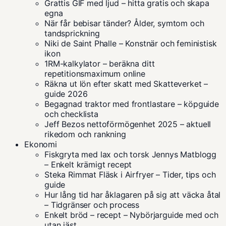
Grattis GIF med ljud – hitta gratis och skapa
egna
När får bebisar tänder? Ålder, symtom och
tandsprickning
Niki de Saint Phalle – Konstnär och feministisk
ikon
1RM-kalkylator – beräkna ditt
repetitionsmaximum online
Räkna ut lön efter skatt med Skatteverket –
guide 2026
Begagnad traktor med frontlastare – köpguide
och checklista
Jeff Bezos nettoförmögenhet 2025 – aktuell
rikedom och rankning
Ekonomi
Fiskgryta med lax och torsk Jennys Matblogg
– Enkelt krämigt recept
Steka Rimmat Fläsk i Airfryer – Tider, tips och
guide
Hur lång tid har åklagaren på sig att väcka åtal
– Tidgränser och process
Enkelt bröd – recept – Nybörjarguide med och
utan jäst