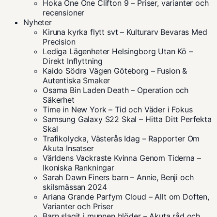
Hoka One One Clifton 9 – Priser, varianter och
recensioner
Nyheter
Kiruna kyrka flytt svt – Kulturarv Bevaras Med
Precision
Lediga Lägenheter Helsingborg Utan Kö –
Direkt Inflyttning
Kaido Södra Vägen Göteborg – Fusion &
Autentiska Smaker
Osama Bin Laden Death – Operation och
Säkerhet
Time in New York – Tid och Väder i Fokus
Samsung Galaxy S22 Skal – Hitta Ditt Perfekta
Skal
Trafikolycka, Västerås Idag – Rapporter Om
Akuta Insatser
Världens Vackraste Kvinna Genom Tiderna –
Ikoniska Rankningar
Sarah Dawn Finers barn – Annie, Benji och
skilsmässan 2024
Ariana Grande Parfym Cloud – Allt om Doften,
Varianter och Priser
Barn slagit i munnen blöder – Akuta råd och