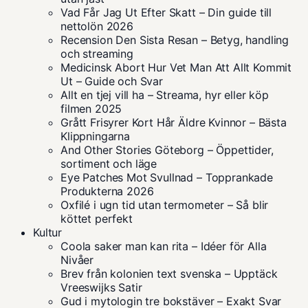
Vad Får Jag Ut Efter Skatt – Din guide till
nettolön 2026
Recension Den Sista Resan – Betyg, handling
och streaming
Medicinsk Abort Hur Vet Man Att Allt Kommit
Ut – Guide och Svar
Allt en tjej vill ha – Streama, hyr eller köp
filmen 2025
Grått Frisyrer Kort Hår Äldre Kvinnor – Bästa
Klippningarna
And Other Stories Göteborg – Öppettider,
sortiment och läge
Eye Patches Mot Svullnad – Topprankade
Produkterna 2026
Oxfilé i ugn tid utan termometer – Så blir
köttet perfekt
Kultur
Coola saker man kan rita – Idéer för Alla
Nivåer
Brev från kolonien text svenska – Upptäck
Vreeswijks Satir
Gud i mytologin tre bokstäver – Exakt Svar