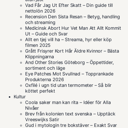
Vad Får Jag Ut Efter Skatt – Din guide till
nettolön 2026
Recension Den Sista Resan – Betyg, handling
och streaming
Medicinsk Abort Hur Vet Man Att Allt Kommit
Ut – Guide och Svar
Allt en tjej vill ha – Streama, hyr eller köp
filmen 2025
Grått Frisyrer Kort Hår Äldre Kvinnor – Bästa
Klippningarna
And Other Stories Göteborg – Öppettider,
sortiment och läge
Eye Patches Mot Svullnad – Topprankade
Produkterna 2026
Oxfilé i ugn tid utan termometer – Så blir
köttet perfekt
Kultur
Coola saker man kan rita – Idéer för Alla
Nivåer
Brev från kolonien text svenska – Upptäck
Vreeswijks Satir
Gud i mytologin tre bokstäver – Exakt Svar