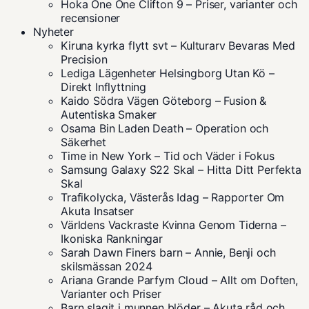
Hoka One One Clifton 9 – Priser, varianter och
recensioner
Nyheter
Kiruna kyrka flytt svt – Kulturarv Bevaras Med
Precision
Lediga Lägenheter Helsingborg Utan Kö –
Direkt Inflyttning
Kaido Södra Vägen Göteborg – Fusion &
Autentiska Smaker
Osama Bin Laden Death – Operation och
Säkerhet
Time in New York – Tid och Väder i Fokus
Samsung Galaxy S22 Skal – Hitta Ditt Perfekta
Skal
Trafikolycka, Västerås Idag – Rapporter Om
Akuta Insatser
Världens Vackraste Kvinna Genom Tiderna –
Ikoniska Rankningar
Sarah Dawn Finers barn – Annie, Benji och
skilsmässan 2024
Ariana Grande Parfym Cloud – Allt om Doften,
Varianter och Priser
Barn slagit i munnen blöder – Akuta råd och