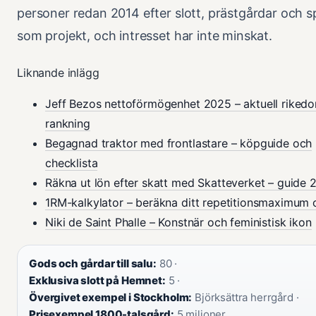
personer redan 2014 efter slott, prästgårdar och 
som projekt, och intresset har inte minskat.
Liknande inlägg
Jeff Bezos nettoförmögenhet 2025 – aktuell riked
rankning
Begagnad traktor med frontlastare – köpguide och
checklista
Räkna ut lön efter skatt med Skatteverket – guide 
1RM-kalkylator – beräkna ditt repetitionsmaximum 
Niki de Saint Phalle – Konstnär och feministisk ikon
Gods och gårdar till salu:
80 ·
Exklusiva slott på Hemnet:
5 ·
Övergivet exempel i Stockholm:
Björksättra herrgård ·
Prisexempel 1800-talsgård:
5 miljoner