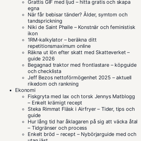
Grattis GIF med ljud – hitta gratis och skapa
egna
När får bebisar tänder? Ålder, symtom och
tandsprickning
Niki de Saint Phalle – Konstnär och feministisk
ikon
1RM-kalkylator – beräkna ditt
repetitionsmaximum online
Räkna ut lön efter skatt med Skatteverket –
guide 2026
Begagnad traktor med frontlastare – köpguide
och checklista
Jeff Bezos nettoförmögenhet 2025 – aktuell
rikedom och rankning
Ekonomi
Fiskgryta med lax och torsk Jennys Matblogg
– Enkelt krämigt recept
Steka Rimmat Fläsk i Airfryer – Tider, tips och
guide
Hur lång tid har åklagaren på sig att väcka åtal
– Tidgränser och process
Enkelt bröd – recept – Nybörjarguide med och
utan jäst