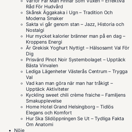
Varför Får Man Finnar Som Vuxen – Effektiva
Råd För Hudvård
Skånsk Äggakaka i Ugn – Tradition Och
Moderna Smaker
Sakta vi går genom stan – Jazz, Historia och
Nostalgi
Hur mycket kalorier bränner man på en dag –
Kroppens Energi
Är Grekisk Yoghurt Nyttigt – Hälsosamt Val För
Dig
Prisvärd Pinot Noir Systembolaget – Upptäck
Bästa Vinvalen
Lediga Lägenheter Västerås Centrum – Trygga
Val
Vad kan man göra när man har tråkigt –
Upptäck Aktiviteter
Kyckling sweet chili crème fraiche – Familjens
Smakupplevelse
Home Hotel Grand Helsingborg – Tidlös
Elegans och Komfort
Hur Ska Slidöppningen Se Ut – Tydliga Fakta
Om Anatomi
Nöje