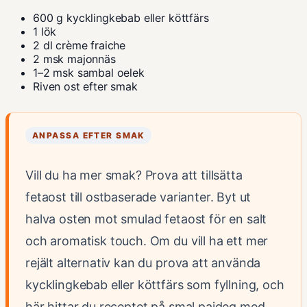
600 g kycklingkebab eller köttfärs
1 lök
2 dl crème fraiche
2 msk majonnäs
1–2 msk sambal oelek
Riven ost efter smak
ANPASSA EFTER SMAK
Vill du ha mer smak? Prova att tillsätta
fetaost till ostbaserade varianter. Byt ut
halva osten mot smulad fetaost för en salt
och aromatisk touch. Om du vill ha ett mer
rejält alternativ kan du prova att använda
kycklingkebab eller köttfärs som fyllning, och
här hittar du receptet på smal pajdeg med