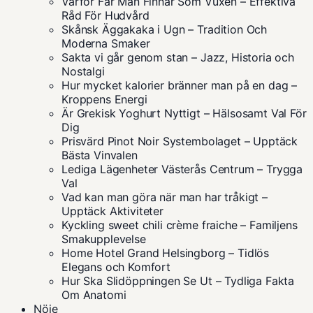
Varför Får Man Finnar Som Vuxen – Effektiva
Råd För Hudvård
Skånsk Äggakaka i Ugn – Tradition Och
Moderna Smaker
Sakta vi går genom stan – Jazz, Historia och
Nostalgi
Hur mycket kalorier bränner man på en dag –
Kroppens Energi
Är Grekisk Yoghurt Nyttigt – Hälsosamt Val För
Dig
Prisvärd Pinot Noir Systembolaget – Upptäck
Bästa Vinvalen
Lediga Lägenheter Västerås Centrum – Trygga
Val
Vad kan man göra när man har tråkigt –
Upptäck Aktiviteter
Kyckling sweet chili crème fraiche – Familjens
Smakupplevelse
Home Hotel Grand Helsingborg – Tidlös
Elegans och Komfort
Hur Ska Slidöppningen Se Ut – Tydliga Fakta
Om Anatomi
Nöje