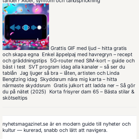
tänder? Ålder, symtom och tandsprickning
Grattis GIF med ljud – hitta gratis
och skapa egna
Enkel äppelpaj med havregryn – recept
och gräddningstips
5G-router med SIM-kort – guide och
bäst i test
SVT program idag alla kanaler – så ser du
tablån
Jag ljuger så bra – låten, artisten och Linda
Bengtzing idag
Skyddsrum nära mig karta – hitta
närmaste skyddsrum
Gratis julkort att ladda ner – Så gör
du på nätet (2025)
Korta frisyrer dam 65 – Bästa stilar &
skötseltips
nyhetsmagazinet.se är en modern guide till nyheter och
kultur — kurerad, snabb och lätt att navigera.