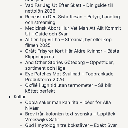
Vad Får Jag Ut Efter Skatt – Din guide till
nettolön 2026
Recension Den Sista Resan – Betyg, handling
och streaming
Medicinsk Abort Hur Vet Man Att Allt Kommit
Ut – Guide och Svar
Allt en tjej vill ha – Streama, hyr eller köp
filmen 2025
Grått Frisyrer Kort Hår Äldre Kvinnor – Bästa
Klippningarna
And Other Stories Göteborg – Öppettider,
sortiment och läge
Eye Patches Mot Svullnad – Topprankade
Produkterna 2026
Oxfilé i ugn tid utan termometer – Så blir
köttet perfekt
Kultur
Coola saker man kan rita – Idéer för Alla
Nivåer
Brev från kolonien text svenska – Upptäck
Vreeswijks Satir
Gud i mytologin tre bokstäver – Exakt Svar