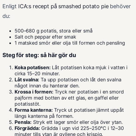
Enligt
ICA:s recept på smashed potato pie
behöver
du:
500–680 g potatis, stora eller små
Salt och peppar efter smak
1 matsked smör eller olja till formen och pensling
Steg för steg: så här gör du
Koka potatisen:
Låt potatisen koka mjuk i vatten i
cirka 15–20 minuter.
Låt svalna:
Ta upp potatisen och låt den svalna
något innan du hanterar den.
Krossa i formen:
Tryck ner potatisen i en smord
pajform med botten av ett glas, en gaffel eller
potatisstöt.
Forma kanterna:
Tryck ut potatisen jämnt uppåt
längs kanterna på formen.
Pensla:
Stryk ett lager smör eller olja över ytan.
Förgrädda:
Grädda i ugn vid 225–250°C i 12–30
minuter tills ytan är gyllene och krispig.