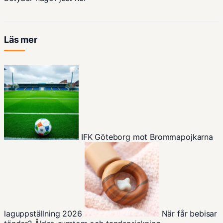
Läs mer
IFK Göteborg mot Brommapojkarna
laguppställning 2026
När får bebisar