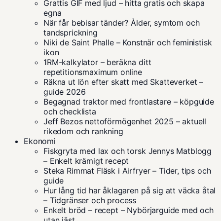
Grattis GIF med ljud – hitta gratis och skapa
egna
När får bebisar tänder? Ålder, symtom och
tandsprickning
Niki de Saint Phalle – Konstnär och feministisk
ikon
1RM-kalkylator – beräkna ditt
repetitionsmaximum online
Räkna ut lön efter skatt med Skatteverket –
guide 2026
Begagnad traktor med frontlastare – köpguide
och checklista
Jeff Bezos nettoförmögenhet 2025 – aktuell
rikedom och rankning
Ekonomi
Fiskgryta med lax och torsk Jennys Matblogg
– Enkelt krämigt recept
Steka Rimmat Fläsk i Airfryer – Tider, tips och
guide
Hur lång tid har åklagaren på sig att väcka åtal
– Tidgränser och process
Enkelt bröd – recept – Nybörjarguide med och
utan jäst