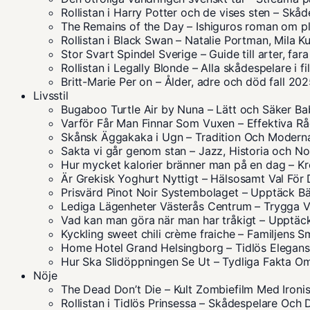
Rollistan i Harry Potter och de vises sten – Skå
The Remains of the Day – Ishiguros roman om pl
Rollistan i Black Swan – Natalie Portman, Mila K
Stor Svart Spindel Sverige – Guide till arter, far
Rollistan i Legally Blonde – Alla skådespelare i f
Britt-Marie Per on – Ålder, adre och död fall 20
Livsstil
Bugaboo Turtle Air by Nuna – Lätt och Säker B
Varför Får Man Finnar Som Vuxen – Effektiva R
Skånsk Äggakaka i Ugn – Tradition Och Moder
Sakta vi går genom stan – Jazz, Historia och No
Hur mycket kalorier bränner man på en dag – K
Är Grekisk Yoghurt Nyttigt – Hälsosamt Val För 
Prisvärd Pinot Noir Systembolaget – Upptäck Bä
Lediga Lägenheter Västerås Centrum – Trygga V
Vad kan man göra när man har tråkigt – Upptäck
Kyckling sweet chili crème fraiche – Familjens 
Home Hotel Grand Helsingborg – Tidlös Elegan
Hur Ska Slidöppningen Se Ut – Tydliga Fakta O
Nöje
The Dead Don’t Die – Kult Zombiefilm Med Ironis
Rollistan i Tidlös Prinsessa – Skådespelare Och