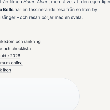
 från filmen
Home Alone
, men få vet att den egentlige
e Bells
har en fascinerande resa från en liten by i
julsånger – och resan börjar med en svala.
rikedom och rankning
e och checklista
 guide 2026
ximum online
k ikon