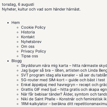
torsdag, 6 augusti
Nyheter, kultur och vad som händer härnäst.
Hem
Cookie Policy
Historia
Kontakt
Nyhetsbrev
Om oss
Privacy Policy
Tipsa oss
Blogg
Skyddsrum nära mig karta – hitta närmaste sky
Jag ljuger så bra – låten, artisten och Linda Ben
SVT program idag alla kanaler – så ser du tablå
5G-router med SIM-kort – guide och bäst i test
Enkel äppelpaj med havregryn – recept och grä
Grattis GIF med ljud – hitta gratis och skapa eg
När får bebisar tänder? Ålder, symtom och tand
Niki de Saint Phalle – Konstnär och feministisk i
1RM-kalkylator – beräkna ditt repetitionsmaxim