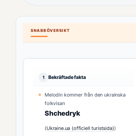
SNABBÖVERSIKT
Bekräftade fakta
1
Melodin kommer från den ukrainska
folkvisan
Shchedryk
(
Ukraine.ua (officiell turistsida)
)