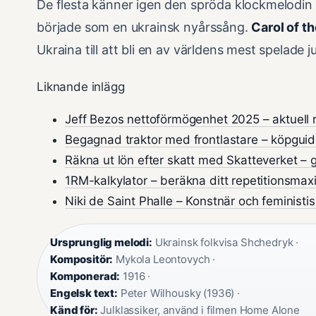
De flesta känner igen den spröda klockmelodin
började som en ukrainsk nyårssång.
Carol of th
Ukraina till att bli en av världens mest spelade 
Liknande inlägg
Jeff Bezos nettoförmögenhet 2025 – aktuell 
Begagnad traktor med frontlastare – köpguid
Räkna ut lön efter skatt med Skatteverket –
1RM-kalkylator – beräkna ditt repetitionsma
Niki de Saint Phalle – Konstnär och feministis
Ursprunglig melodi:
Ukrainsk folkvisa Shchedryk ·
Kompositör:
Mykola Leontovych ·
Komponerad:
1916 ·
Engelsk text:
Peter Wilhousky (1936) ·
Känd för:
Julklassiker, använd i filmen Home Alone