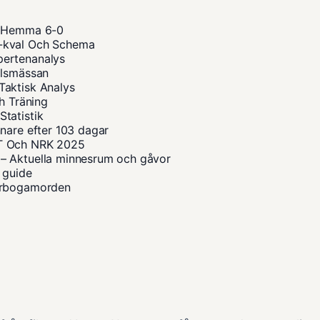
 – Hemma 6-0
M-kval Och Schema
pertenanalys
ilsmässan
Taktisk Analys
h Träning
tatistik
nare efter 103 dagar
VT Och NRK 2025
– Aktuella minnesrum och gåvor
 guide
 Arbogamorden