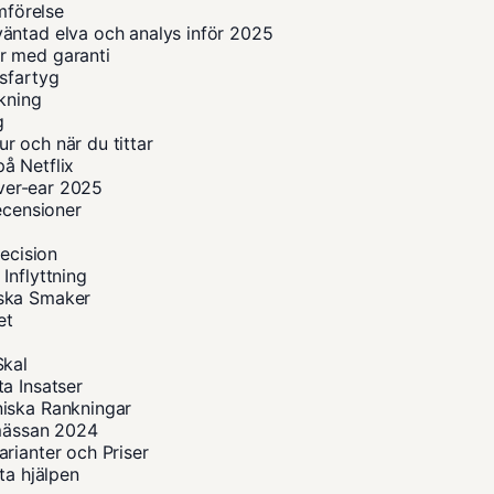
mförelse
äntad elva och analys inför 2025
r med garanti
sfartyg
okning
g
r och när du tittar
å Netflix
over-ear 2025
ecensioner
recision
Inflyttning
iska Smaker
et
Skal
a Insatser
niska Rankningar
smässan 2024
rianter och Priser
ta hjälpen