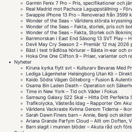
Garmin Fenix 7 Pro – Pris, specifikationer och jä
Real Madrid mot Pachuca Laguppställning – Förv
Swappie iPhone 13 Pro – Renoverad från 3599 k
Wonder of the Seas – Världens största kryssning
Wonder of the Seas – Fakta, storlek, pris och b
Wonder of the Seas – Fakta, Storlek och Boknin
Barnmorskan i East End Säsong 13 SVT Play – Hu
Devil May Cry Season 2 – Premiär 12 maj 2026 p
Bäst i test trådlösa hörlurar – Bästa in-ear och 
Hoka One One Clifton 9 – Priser, varianter och r
Nyheter
Kiruna kyrka flytt svt – Kulturarv Bevaras Med P
Lediga Lägenheter Helsingborg Utan Kö – Direkt 
Kaido Södra Vägen Göteborg – Fusion & Autent
Osama Bin Laden Death – Operation och Säkerh
Time in New York – Tid och Väder i Fokus
Samsung Galaxy S22 Skal – Hitta Ditt Perfekta 
Trafikolycka, Västerås Idag – Rapporter Om Akut
Världens Vackraste Kvinna Genom Tiderna – Iko
Sarah Dawn Finers barn – Annie, Benji och skil
Ariana Grande Parfym Cloud – Allt om Doften, Va
Barn slagit i munnen blöder – Akuta råd och förs