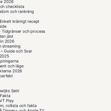
ide 2026
ch checklista
kedom och rankning
Enkelt krämigt recept
uide
 – Tidgränser och process
an jäst
lön 2026
h streaming
 – Guide och Svar
n 2025
ippningarna
ment och läge
kterna 2026
 perfekt
wijks Satir
 Fakta
SVT Play
, rollista och fakta
på Disney+ och Apple TV