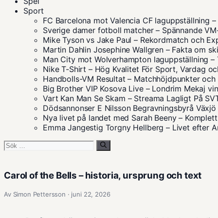
Spel
Sport
FC Barcelona mot Valencia CF laguppställning
Sverige damer fotboll matcher – Spännande V
Mike Tyson vs Jake Paul – Rekordmatch och Ex
Martin Dahlin Josephine Wallgren – Fakta om sk
Man City mot Wolverhampton laguppställning – 
Nike T-Shirt – Hög Kvalitet För Sport, Vardag oc
Handbolls-VM Resultat – Matchhöjdpunkter och S
Big Brother VIP Kosova Live – Londrim Mekaj vin
Vart Kan Man Se Skam – Streama Lagligt På S
Dödsannonser E Nilsson Begravningsbyrå Växjö 
Nya livet på landet med Sarah Beeny – Komplett
Emma Jangestig Torgny Hellberg – Livet efter
Sök
efter:
Carol of the Bells – historia, ursprung och text
Av Simon Pettersson · juni 22, 2026