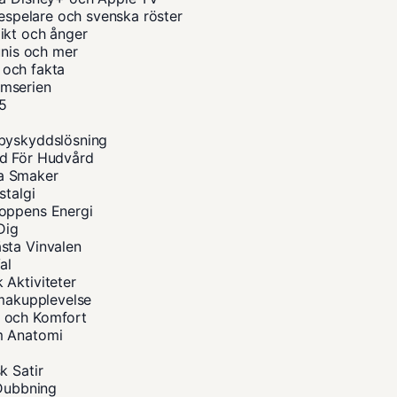
despelare och svenska röster
ikt och ånger
unis och mer
a och fakta
ilmserien
25
abyskyddslösning
åd För Hudvård
na Smaker
stalgi
roppens Energi
Dig
sta Vinvalen
al
 Aktiviteter
Smakupplevelse
s och Komfort
m Anatomi
k Satir
 Dubbning