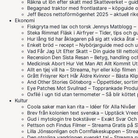
Räkna ut lön efter skatt med Skatteverket – gu
Begagnad traktor med frontlastare – köpguide o
Jeff Bezos nettoförmögenhet 2025 – aktuell ri
Ekonomi
Fiskgryta med lax och torsk Jennys Matblogg – 
Steka Rimmat Fläsk i Airfryer – Tider, tips och g
Hur lång tid har åklagaren på sig att väcka åtal
Enkelt bröd – recept – Nybörjarguide med och ut
Vad Får Jag Ut Efter Skatt – Din guide till netto
Recension Den Sista Resan – Betyg, handling oc
Medicinsk Abort Hur Vet Man Att Allt Kommit Ut
Allt en tjej vill ha – Streama, hyr eller köp filme
Grått Frisyrer Kort Hår Äldre Kvinnor – Bästa Kl
And Other Stories Göteborg – Öppettider, sorti
Eye Patches Mot Svullnad – Topprankade Produ
Oxfilé i ugn tid utan termometer – Så blir köttet
Kultur
Coola saker man kan rita – Idéer för Alla Nivåer
Brev från kolonien text svenska – Upptäck Vrees
Gud i mytologin tre bokstäver – Exakt Svar Och
Pettson och Findus Filmer – Streama Gratis på 
Lilla Jönssonligan och Cornflakeskuppen – Stream
Den otroliga vandringen svenskt tal – Streama 