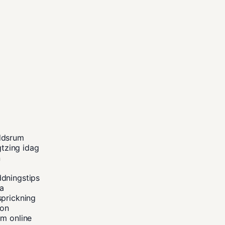
ddsrum
gtzing idag
n
ddningstips
na
sprickning
kon
um online