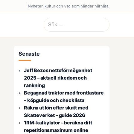
Nyheter, kultur och vad som händer härnäst.
Sök
efter:
Senaste
Jeff Bezos nettoförmögenhet
2025 – aktuell rikedom och
rankning
Begagnad traktor med frontlastare
– köpguide och checklista
Räkna ut lön efter skatt med
Skatteverket – guide 2026
1RM-kalkylator – beräkna ditt
repetitionsmaximum online