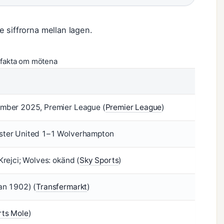
 siffrorna mellan lagen.
fakta om mötena
mber 2025, Premier League (
Premier League
)
ter United 1–1 Wolverhampton
Krejci; Wolves: okänd (
Sky Sports
)
an 1902) (
Transfermarkt
)
rts Mole
)