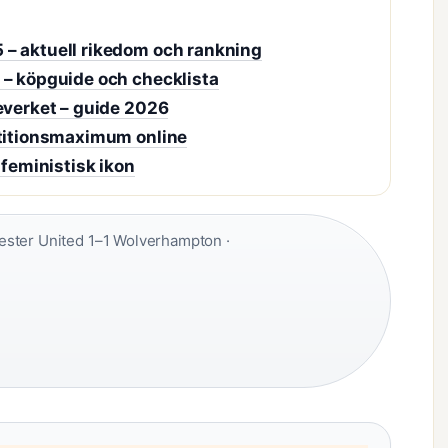
 – aktuell rikedom och rankning
 – köpguide och checklista
everket – guide 2026
etitionsmaximum online
 feministisk ikon
ter United 1–1 Wolverhampton ·