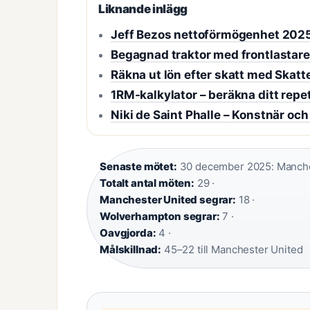
Liknande inlägg
Jeff Bezos nettoförmögenhet 2025
Begagnad traktor med frontlastare
Räkna ut lön efter skatt med Skatt
1RM-kalkylator – beräkna ditt rep
Niki de Saint Phalle – Konstnär och
Senaste mötet:
30 december 2025: Manches
Totalt antal möten:
29 ·
Manchester United segrar:
18 ·
Wolverhampton segrar:
7 ·
Oavgjorda:
4 ·
Målskillnad:
45–22 till Manchester United