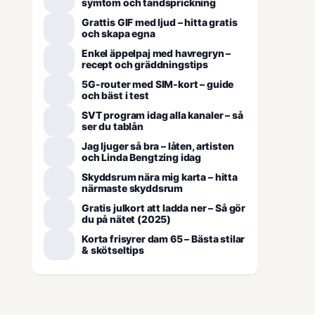
symtom och tandsprickning
Grattis GIF med ljud – hitta gratis
och skapa egna
Enkel äppelpaj med havregryn –
recept och gräddningstips
5G-router med SIM-kort – guide
och bäst i test
SVT program idag alla kanaler – så
ser du tablån
Jag ljuger så bra – låten, artisten
och Linda Bengtzing idag
Skyddsrum nära mig karta – hitta
närmaste skyddsrum
Gratis julkort att ladda ner – Så gör
du på nätet (2025)
Korta frisyrer dam 65 – Bästa stilar
& skötseltips