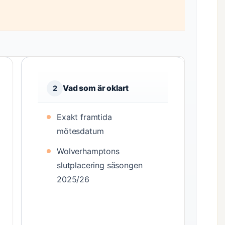
Vad som är oklart
2
Exakt framtida
mötesdatum
Wolverhamptons
slutplacering säsongen
2025/26