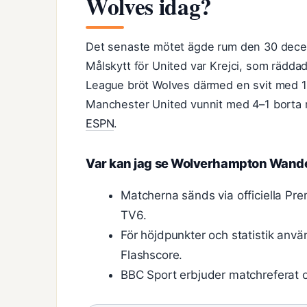
Wolves idag?
Det senaste mötet ägde rum den 30 decem
Målskytt för United var Krejci, som rädda
League bröt Wolves därmed en svit med 11 
Manchester United vunnit med 4–1 borta
ESPN
.
Var kan jag se Wolverhampton Wande
Matcherna sänds via officiella Pr
TV6.
För höjdpunkter och statistik anv
Flashscore.
BBC Sport erbjuder matchreferat o