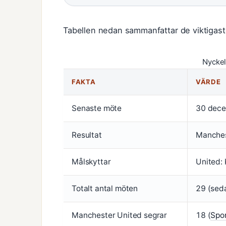
Tabellen nedan sammanfattar de viktigaste
Nyckel
FAKTA
VÄRDE
Senaste möte
30 dece
Resultat
Manches
Målskyttar
United: 
Totalt antal möten
29 (sed
Manchester United segrar
18 (
Spo