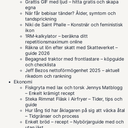
Grattis GIF med ljud – hitta gratis och skapa
egna
När får bebisar tänder? Ålder, symtom och
tandsprickning
Niki de Saint Phalle – Konstnär och feministisk
ikon
1RM-kalkylator – beräkna ditt
repetitionsmaximum online
Räkna ut lön efter skatt med Skatteverket –
guide 2026
Begagnad traktor med frontlastare – köpguide
och checklista
Jeff Bezos nettoförmögenhet 2025 – aktuell
rikedom och rankning
Ekonomi
Fiskgryta med lax och torsk Jennys Matblogg
– Enkelt krämigt recept
Steka Rimmat Fläsk i Airfryer – Tider, tips och
guide
Hur lång tid har åklagaren på sig att väcka åtal
– Tidgränser och process
Enkelt bröd – recept – Nybörjarguide med och
utan jäst