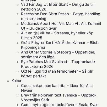
Vad Får Jag Ut Efter Skatt – Din guide till
nettolön 2026
Recension Den Sista Resan – Betyg, handling
och streaming
Medicinsk Abort Hur Vet Man Att Allt Kommit
Ut – Guide och Svar
Allt en tjej vill ha – Streama, hyr eller köp
filmen 2025
Grått Frisyrer Kort Hår Äldre Kvinnor – Bästa
Klippningarna
And Other Stories Göteborg – Öppettider,
sortiment och läge
Eye Patches Mot Svullnad – Topprankade
Produkterna 2026
Oxfilé i ugn tid utan termometer – Så blir
köttet perfekt
Kultur
Coola saker man kan rita – Idéer för Alla
Nivåer
Brev från kolonien text svenska – Upptäck
Vreeswijks Satir
Gud i mytologin tre bokstäver – Exakt Svar