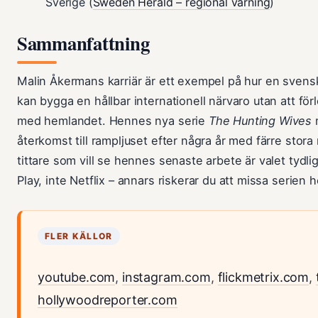
Sverige (
Sweden Herald – regional varning
)
Sammanfattning
Malin Åkermans karriär är ett exempel på hur en sven
kan bygga en hållbar internationell närvaro utan att för
med hemlandet. Hennes nya serie
The Hunting Wives
m
återkomst till rampljuset efter några år med färre stora 
tittare som vill se hennes senaste arbete är valet tydli
Play, inte Netflix – annars riskerar du att missa serien h
FLER KÄLLOR
youtube.com
,
instagram.com
,
flickmetrix.com
,
hollywoodreporter.com