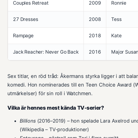
Couples Retreat
2009
Ronnie
27 Dresses
2008
Tess
Rampage
2018
Kate
Jack Reacher: Never Go Back
2016
Major Susan
Sex titlar, en röd tråd: Åkermans styrka ligger i att bal
komedi. Hon nominerades till en Teen Choice Award (W
utmärkelser) för sin roll i Watchmen.
Vilka är hennes mest kända TV-serier?
Billions
(2016–2019) – hon spelade Lara Axelrod und
(Wikipedia – TV-produktioner)
Entourage
– gästroll som Tori i flera avsnitt