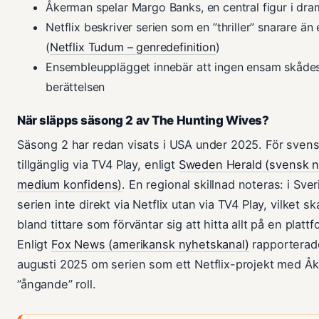
Åkerman spelar Margo Banks, en central figur i dra
Netflix beskriver serien som en ”thriller” snarare än
(
Netflix Tudum – genredefinition
)
Ensembleupplägget innebär att ingen ensam skådes
berättelsen
När släpps säsong 2 av The Hunting Wives?
Säsong 2 har redan visats i USA under 2025. För svensk
tillgänglig via TV4 Play, enligt
Sweden Herald (svensk n
medium konfidens)
. En regional skillnad noteras: i Sve
serien inte direkt via Netflix utan via TV4 Play, vilket sk
bland tittare som förväntar sig att hitta allt på en plattf
Enligt
Fox News (amerikansk nyhetskanal)
rapporterad
augusti 2025 om serien som ett Netflix-projekt med Å
”ångande” roll.