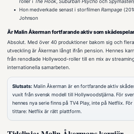
roller i
The Hook
,
Suburban Psycho
och
Spymaster
Hon medverkade senast i storfilmen
Rampage
(201
Johnson
Är Malin Åkerman fortfarande aktiv som skådespela
Absolut. Med över 40 produktioner bakom sig och flera
utveckling är Åkerman långt ifrån pension. Hennes karri
från renodlade Hollywood-roller till en mix av streamin
internationella samarbeten.
Slutsats:
Malin Åkerman är en fortfarande aktiv skåde
vuxit från svensk modell till Hollywoodstjärna. För sve
hennes nya serie finns på TV4 Play, inte på Netflix. För 
tittare: Netflix är rätt plattform.
Tidslinje: Malin Åkermans karriär