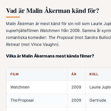
Vad är Malin Åkerman känd för?
Malin Åkerman är mest känd för sin roll som Laurie Jupite
superhjältefilmen
Watchmen
från 2009. Samma år synte
romantiska komedier:
The Proposal
(mot Sandra Bulloc
Retreat
(mot Vince Vaughn).
Vilka är Malin Åkermans mest kända filmer?
FILM
ÅR
ROLL
Watchmen
2009
Laurie Jupite
The Proposal
2009
Gertrude