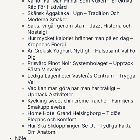
Varför Får Man Finnar Som Vuxen – Effektiva
Råd För Hudvård
Skånsk Äggakaka i Ugn – Tradition Och
Moderna Smaker
Sakta vi går genom stan – Jazz, Historia och
Nostalgi
Hur mycket kalorier bränner man på en dag –
Kroppens Energi
Är Grekisk Yoghurt Nyttigt – Hälsosamt Val För
Dig
Prisvärd Pinot Noir Systembolaget – Upptäck
Bästa Vinvalen
Lediga Lägenheter Västerås Centrum – Trygga
Val
Vad kan man göra när man har tråkigt –
Upptäck Aktiviteter
Kyckling sweet chili crème fraiche – Familjens
Smakupplevelse
Home Hotel Grand Helsingborg – Tidlös
Elegans och Komfort
Hur Ska Slidöppningen Se Ut – Tydliga Fakta
Om Anatomi
Nöje