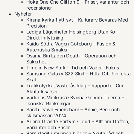
Hoka One One Clifton 9 – Priser, varianter och
recensioner
Nyheter
Kiruna kyrka flytt svt – Kulturarv Bevaras Med
Precision
Lediga Lägenheter Helsingborg Utan Kö –
Direkt Inflyttning
Kaido Södra Vägen Göteborg – Fusion &
Autentiska Smaker
Osama Bin Laden Death – Operation och
Säkerhet
Time in New York – Tid och Väder i Fokus
Samsung Galaxy S22 Skal – Hitta Ditt Perfekta
Skal
Trafikolycka, Västerås Idag – Rapporter Om
Akuta Insatser
Världens Vackraste Kvinna Genom Tiderna –
Ikoniska Rankningar
Sarah Dawn Finers barn – Annie, Benji och
skilsmässan 2024
Ariana Grande Parfym Cloud – Allt om Doften,
Varianter och Priser
Barn slagit i munnen blöder – Akuta råd och