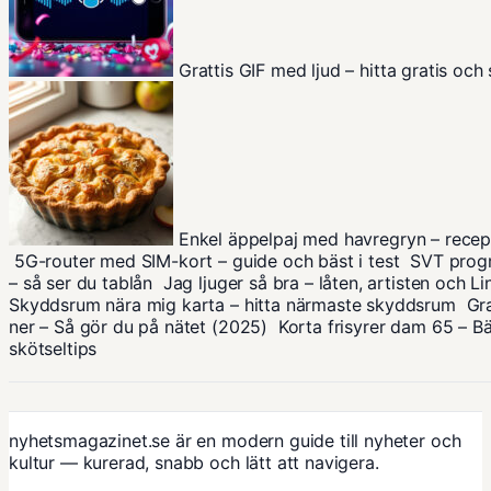
Grattis GIF med ljud – hitta gratis oc
Enkel äppelpaj med havregryn – recep
5G-router med SIM-kort – guide och bäst i test
SVT progr
– så ser du tablån
Jag ljuger så bra – låten, artisten och L
Skyddsrum nära mig karta – hitta närmaste skyddsrum
Gra
ner – Så gör du på nätet (2025)
Korta frisyrer dam 65 – Bä
skötseltips
nyhetsmagazinet.se är en modern guide till nyheter och
kultur — kurerad, snabb och lätt att navigera.