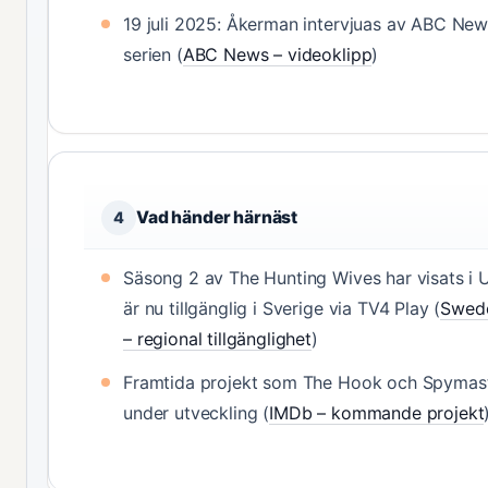
19 juli 2025: Åkerman intervjuas av ABC Ne
serien (
ABC News – videoklipp
)
Vad händer härnäst
4
Säsong 2 av The Hunting Wives har visats i
är nu tillgänglig i Sverige via TV4 Play (
Swede
– regional tillgänglighet
)
Framtida projekt som The Hook och Spymast
under utveckling (
IMDb – kommande projekt