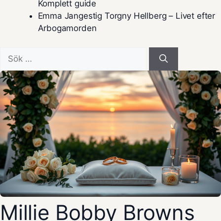
Komplett guide
Emma Jangestig Torgny Hellberg – Livet efter
Arbogamorden
Sök
efter:
Millie Bobby Browns