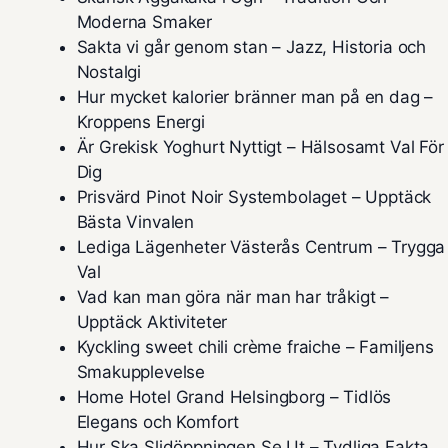
Moderna Smaker
Sakta vi går genom stan – Jazz, Historia och
Nostalgi
Hur mycket kalorier bränner man på en dag –
Kroppens Energi
Är Grekisk Yoghurt Nyttigt – Hälsosamt Val För
Dig
Prisvärd Pinot Noir Systembolaget – Upptäck
Bästa Vinvalen
Lediga Lägenheter Västerås Centrum – Trygga
Val
Vad kan man göra när man har tråkigt –
Upptäck Aktiviteter
Kyckling sweet chili crème fraiche – Familjens
Smakupplevelse
Home Hotel Grand Helsingborg – Tidlös
Elegans och Komfort
Hur Ska Slidöppningen Se Ut – Tydliga Fakta