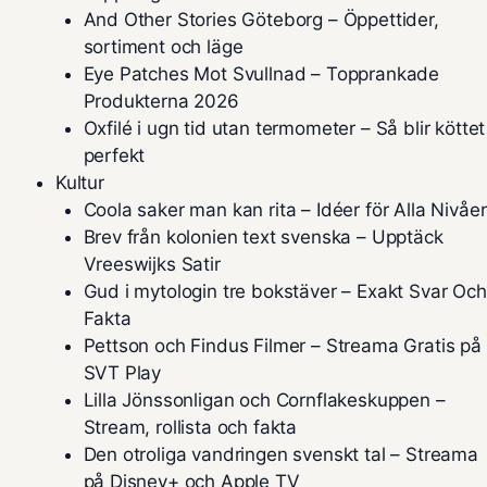
And Other Stories Göteborg – Öppettider,
sortiment och läge
Eye Patches Mot Svullnad – Topprankade
Produkterna 2026
Oxfilé i ugn tid utan termometer – Så blir köttet
perfekt
Kultur
Coola saker man kan rita – Idéer för Alla Nivåer
Brev från kolonien text svenska – Upptäck
Vreeswijks Satir
Gud i mytologin tre bokstäver – Exakt Svar Och
Fakta
Pettson och Findus Filmer – Streama Gratis på
SVT Play
Lilla Jönssonligan och Cornflakeskuppen –
Stream, rollista och fakta
Den otroliga vandringen svenskt tal – Streama
på Disney+ och Apple TV