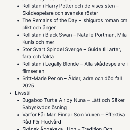
Rollistan i Harry Potter och de vises sten –
Skådespelare och svenska röster
The Remains of the Day – Ishiguros roman om
plikt och ånger
Rollistan i Black Swan – Natalie Portman, Mila
Kunis och mer
Stor Svart Spindel Sverige – Guide till arter,
fara och fakta
Rollistan i Legally Blonde – Alla skådespelare i
filmserien
Britt-Marie Per on – Ålder, adre och död fall
2025
Livsstil
Bugaboo Turtle Air by Nuna – Lätt och Säker
Babyskyddslösning
Varför Får Man Finnar Som Vuxen – Effektiva
Råd För Hudvård
Skånsk Äggakaka i Ugn – Tradition Och