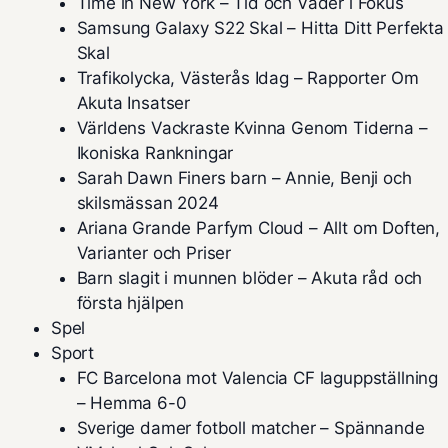
Time in New York – Tid och Väder i Fokus
Samsung Galaxy S22 Skal – Hitta Ditt Perfekta
Skal
Trafikolycka, Västerås Idag – Rapporter Om
Akuta Insatser
Världens Vackraste Kvinna Genom Tiderna –
Ikoniska Rankningar
Sarah Dawn Finers barn – Annie, Benji och
skilsmässan 2024
Ariana Grande Parfym Cloud – Allt om Doften,
Varianter och Priser
Barn slagit i munnen blöder – Akuta råd och
första hjälpen
Spel
Sport
FC Barcelona mot Valencia CF laguppställning
– Hemma 6-0
Sverige damer fotboll matcher – Spännande