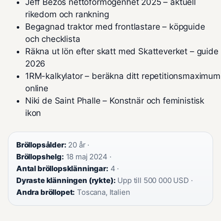
Jeff Bezos nettoförmögenhet 2025 – aktuell
rikedom och rankning
Begagnad traktor med frontlastare – köpguide
och checklista
Räkna ut lön efter skatt med Skatteverket – guide
2026
1RM-kalkylator – beräkna ditt repetitionsmaximum
online
Niki de Saint Phalle – Konstnär och feministisk
ikon
Bröllopsålder:
20 år ·
Bröllopshelg:
18 maj 2024 ·
Antal bröllopsklänningar:
4 ·
Dyraste klänningen (rykte):
Upp till 500 000 USD ·
Andra bröllopet:
Toscana, Italien