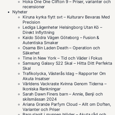
Hoka One One Clifton 9 – Priser, varianter och
recensioner
Nyheter
Kiruna kyrka flytt svt – Kulturarv Bevaras Med
Precision
Lediga Lägenheter Helsingborg Utan Kö –
Direkt Inflyttning
Kaido Södra Vägen Göteborg – Fusion &
Autentiska Smaker
Osama Bin Laden Death – Operation och
Säkerhet
Time in New York – Tid och Väder i Fokus
Samsung Galaxy S22 Skal – Hitta Ditt Perfekta
Skal
Trafikolycka, Västerås Idag – Rapporter Om
Akuta Insatser
Världens Vackraste Kvinna Genom Tiderna –
Ikoniska Rankningar
Sarah Dawn Finers barn – Annie, Benji och
skilsmässan 2024
Ariana Grande Parfym Cloud – Allt om Doften,
Varianter och Priser
Barn slagit i munnen blöder – Akuta råd och