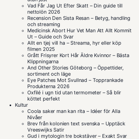
Vad Får Jag Ut Efter Skatt – Din guide till
nettolön 2026
Recension Den Sista Resan – Betyg, handling
och streaming
Medicinsk Abort Hur Vet Man Att Allt Kommit
Ut – Guide och Svar
Allt en tjej vill ha – Streama, hyr eller köp
filmen 2025
Grått Frisyrer Kort Hår Äldre Kvinnor – Bästa
Klippningarna
And Other Stories Göteborg – Öppettider,
sortiment och läge
Eye Patches Mot Svullnad – Topprankade
Produkterna 2026
Oxfilé i ugn tid utan termometer – Så blir
köttet perfekt
Kultur
Coola saker man kan rita – Idéer för Alla
Nivåer
Brev från kolonien text svenska – Upptäck
Vreeswijks Satir
Gud i mytologin tre bokstäver – Exakt Svar