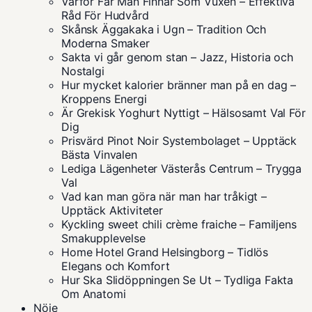
Varför Får Man Finnar Som Vuxen – Effektiva
Råd För Hudvård
Skånsk Äggakaka i Ugn – Tradition Och
Moderna Smaker
Sakta vi går genom stan – Jazz, Historia och
Nostalgi
Hur mycket kalorier bränner man på en dag –
Kroppens Energi
Är Grekisk Yoghurt Nyttigt – Hälsosamt Val För
Dig
Prisvärd Pinot Noir Systembolaget – Upptäck
Bästa Vinvalen
Lediga Lägenheter Västerås Centrum – Trygga
Val
Vad kan man göra när man har tråkigt –
Upptäck Aktiviteter
Kyckling sweet chili crème fraiche – Familjens
Smakupplevelse
Home Hotel Grand Helsingborg – Tidlös
Elegans och Komfort
Hur Ska Slidöppningen Se Ut – Tydliga Fakta
Om Anatomi
Nöje