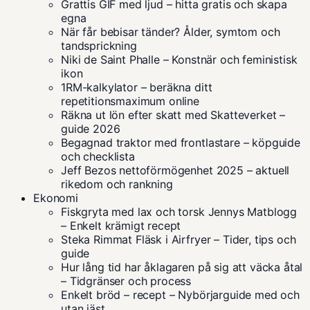
Grattis GIF med ljud – hitta gratis och skapa
egna
När får bebisar tänder? Ålder, symtom och
tandsprickning
Niki de Saint Phalle – Konstnär och feministisk
ikon
1RM-kalkylator – beräkna ditt
repetitionsmaximum online
Räkna ut lön efter skatt med Skatteverket –
guide 2026
Begagnad traktor med frontlastare – köpguide
och checklista
Jeff Bezos nettoförmögenhet 2025 – aktuell
rikedom och rankning
Ekonomi
Fiskgryta med lax och torsk Jennys Matblogg
– Enkelt krämigt recept
Steka Rimmat Fläsk i Airfryer – Tider, tips och
guide
Hur lång tid har åklagaren på sig att väcka åtal
– Tidgränser och process
Enkelt bröd – recept – Nybörjarguide med och
utan jäst