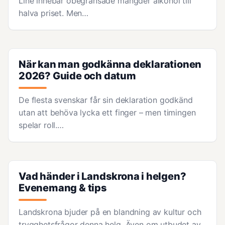
Line innebär obegränsade mängder alkohol till
halva priset. Men…
När kan man godkänna deklarationen
2026? Guide och datum
De flesta svenskar får sin deklaration godkänd
utan att behöva lycka ett finger – men timingen
spelar roll.…
Vad händer i Landskrona i helgen?
Evenemang & tips
Landskrona bjuder på en blandning av kultur och
trygghetsfrågor denna helg. Även om utbudet av